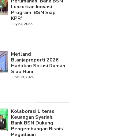
Perumahan, Bank BSN
Luncurkan Inovasi
Program ‘BSN Siap
KPR’
July 24, 2026
Metland
Blanjaproperti 2026
Hadirkan Solusi Rumah
Siap Huni
June 30, 2026
Kolaborasi Literasi
Keuangan Syariah,
Bank BSN Dukung
Pengembangan Bisnis
Pegadaian