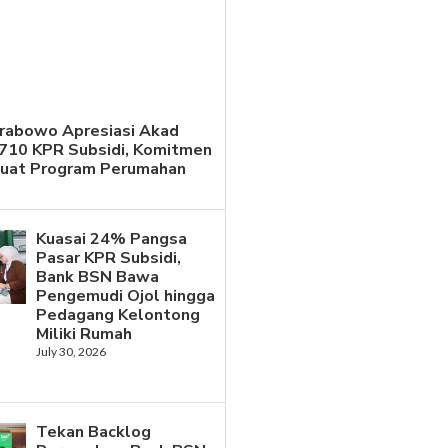
Prabowo Apresiasi Akad
.710 KPR Subsidi, Komitmen
kuat Program Perumahan
Kuasai 24% Pangsa
Pasar KPR Subsidi,
Bank BSN Bawa
Pengemudi Ojol hingga
Pedagang Kelontong
Miliki Rumah
July 30, 2026
Tekan Backlog