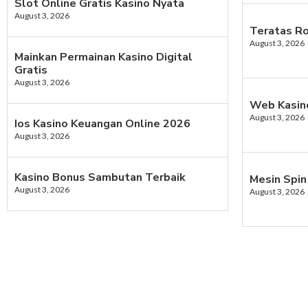
Slot Online Gratis Kasino Nyata
August 3, 2026
Teratas Ro
August 3, 2026
Mainkan Permainan Kasino Digital
Gratis
August 3, 2026
Web Kasino
August 3, 2026
Ios Kasino Keuangan Online 2026
August 3, 2026
Kasino Bonus Sambutan Terbaik
Mesin Spi
August 3, 2026
August 3, 2026