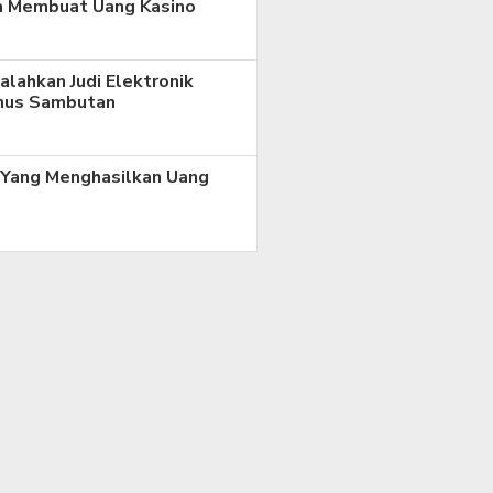
 Membuat Uang Kasino
lahkan Judi Elektronik
nus Sambutan
 Yang Menghasilkan Uang