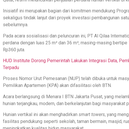
Inisiatif ini merupakan bagian dari komitmen mendukung Prog
sekaligus tindak lanjut dari proyek investasi pembangunan satu 
sebelumnya.
Pada acara sosialisasi dan peluncuran ini, PT Al Qilaa Interna
perdana dengan luas 25 m² dan 36 m², masing-masing bertipe 1 
Rp360 juta.
HUD Institute Dorong Pemerintah Lakukan Integrasi Data, Pe
Terpadu
Proses Nomor Urut Pemesanan (NUP) telah dibuka untuk masyar
Pemilikan Apartemen (KPA) akan difasilitasi oleh BTN.
Acara berlangsung di Menara I BTN Jakarta Pusat, yang mel
hunian terjangkau, modern, dan berkelanjutan bagi masyarakat p
Hunian vertikal ini akan menghadirkan
smart towers
, yang meng
fasilitas pendukung seperti sekolah, taman bermain, masjid, ru
meningkatkan kualitas hidup masyarakat.