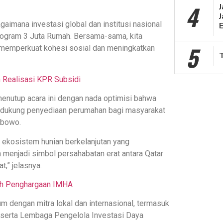
4
J
gaimana investasi global dan institusi nasional
ogram 3 Juta Rumah. Bersama-sama, kita
5
 memperkuat kohesi sosial dan meningkatkan
n Realisasi KPR Subsidi
menutup acara ini dengan nada optimisi bahwa
ndukung penyediaan perumahan bagi masyarakat
abowo.
i ekosistem hunian berkelanjutan yang
menjadi simbol persahabatan erat antara Qatar
,” jelasnya.
aih Penghargaan IMHA
m dengan mitra lokal dan internasional, termasuk
serta Lembaga Pengelola Investasi Daya