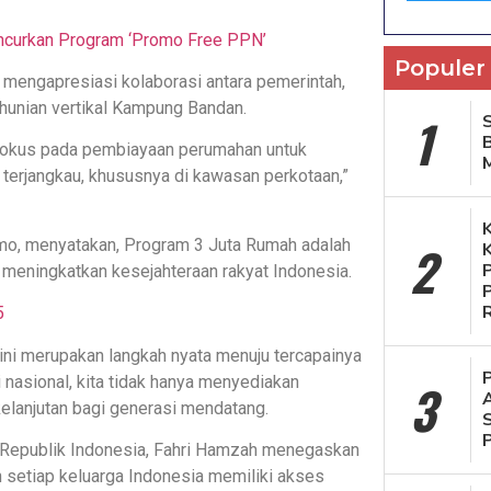
uncurkan Program ‘Promo Free PPN’
Populer
 mengapresiasi kolaborasi antara pemerintah,
 hunian vertikal Kampung Bandan.
1
S
g fokus pada pembiayaan perumahan untuk
terjangkau, khususnya di kawasan perkotaan,”
2
mo, menyatakan, Program 3 Juta Rumah adalah
meningkatkan kesejahteraan rakyat Indonesia.
5
ini merupakan langkah nyata menuju tercapainya
 nasional, kita tidak hanya menyediakan
3
elanjutan bagi generasi mendatang.
 Republik Indonesia, Fahri Hamzah menegaskan
 setiap keluarga Indonesia memiliki akses