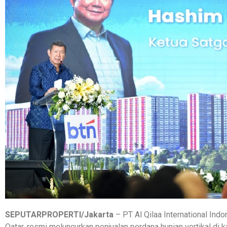
SEPUTARPROPERTI/Jakarta
– PT Al Qilaa International Indo
Qatar, resmi meluncurkan penjualan perdana hunian vertikal di