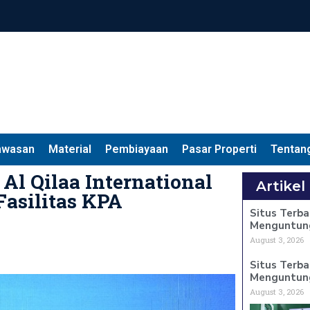
awasan
Material
Pembiayaan
Pasar Properti
Tentan
Al Qilaa International
Artikel
asilitas KPA
Situs Terba
Menguntun
August 3, 2026
Situs Terba
Menguntun
August 3, 2026