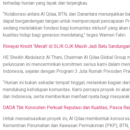
terhadap hunian yang layak dan terjangkau.
“Kolaborasi antara Al Qilaa, BTN, dan Danantara menunjukkan ba
dapat bergandengan tangan untuk mempercepat pencapaian Pr
sedang meletakkan fondasi bagi komunitas inklusif yang akan
kualitas hidup bagi generasi mendatang,” tegas Wamen Fahri.
Riwayat Kredit ‘Merah’ di SLIK OJK Masih Jadi Batu Sandunga
HE Sheikh Abdulaziz Al Thani, Chairman Al Qilaa Global Group 
peluncuran ini mencerminkan komitmen serius kami dalam me
Indonesia, sejalan dengan Program 3 Juta Rumah Presiden Pr
“Hunian ini bukan sekadar tempat tinggal, melainkan bagian dar
mendukung kehidupan komunitas. Kami percaya proyek ini akan 
dan Indonesia, serta memberikan manfaat nyata bagi masyarakat
DADA Tbk Konsisten Perkuat Reputasi dan Kualitas, Pasca R
Untuk merealisasikan proyek ini, Al Qilaa membentuk konsorsiu
Kementrian Perumahan dan Kawasan Permukiman (PKP), BTN, 