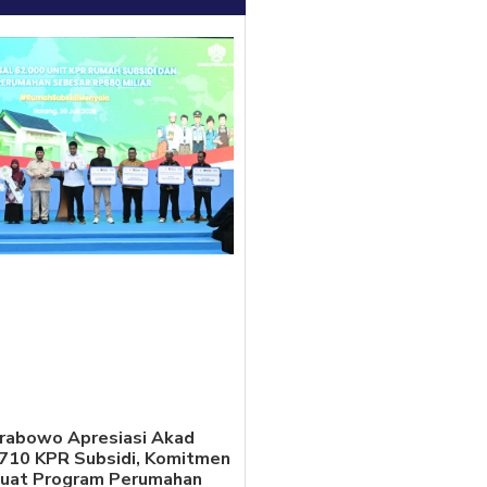
Prabowo Apresiasi Akad
.710 KPR Subsidi, Komitmen
kuat Program Perumahan