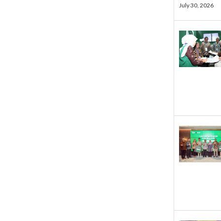
July 30, 2026