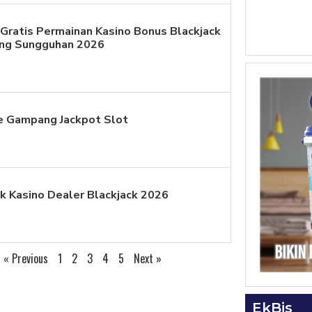
Gratis Permainan Kasino Bonus Blackjack
ng Sungguhan 2026
e Gampang Jackpot Slot
ik Kasino Dealer Blackjack 2026
« Previous
1
2
3
4
5
Next »
EkBis