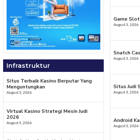
Game Slot 
August 3, 2026
Snatch Cas
August 3, 2026
Infrastruktur
Situs Terbaik Kasino Berputar Yang
Situs Judi
Menguntungkan
August 3, 2026
August 3, 2026
Virtual Kasino Strategi Mesin Judi
2026
Android Ka
August 3, 2026
August 3, 2026