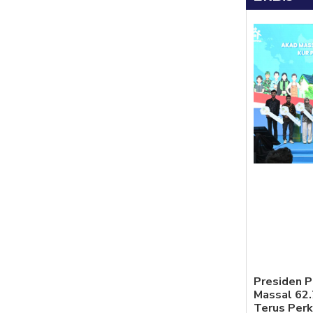
Presiden 
Massal 62
Terus Per