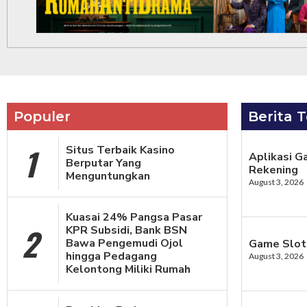
Populer
Berita T
1
Situs Terbaik Kasino
Aplikasi G
Berputar Yang
Rekening
Menguntungkan
August 3, 2026
Kuasai 24% Pangsa Pasar
2
KPR Subsidi, Bank BSN
Bawa Pengemudi Ojol
Game Slot
hingga Pedagang
August 3, 2026
Kelontong Miliki Rumah