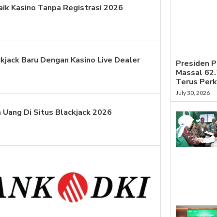
aik Kasino Tanpa Registrasi 2026
kjack Baru Dengan Kasino Live Dealer
Presiden 
Massal 62
Terus Per
July 30, 2026
Uang Di Situs Blackjack 2026