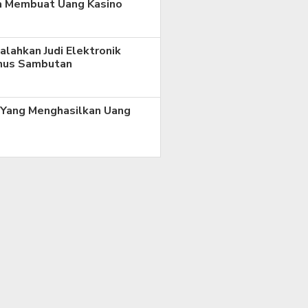
 Membuat Uang Kasino
lahkan Judi Elektronik
nus Sambutan
 Yang Menghasilkan Uang