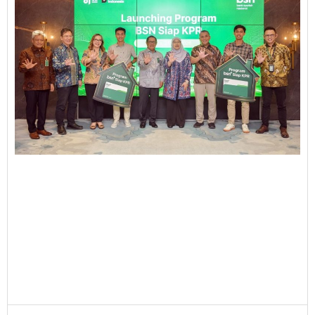
B
L
I
P
‘
K
Ju