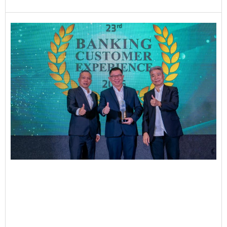
B
R
P
p
I
M
C
E
A
2
J