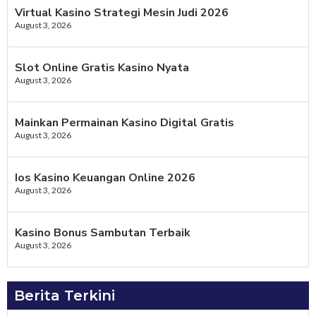
Virtual Kasino Strategi Mesin Judi 2026
August 3, 2026
Slot Online Gratis Kasino Nyata
August 3, 2026
Mainkan Permainan Kasino Digital Gratis
August 3, 2026
Ios Kasino Keuangan Online 2026
August 3, 2026
Kasino Bonus Sambutan Terbaik
August 3, 2026
Berita Terkini