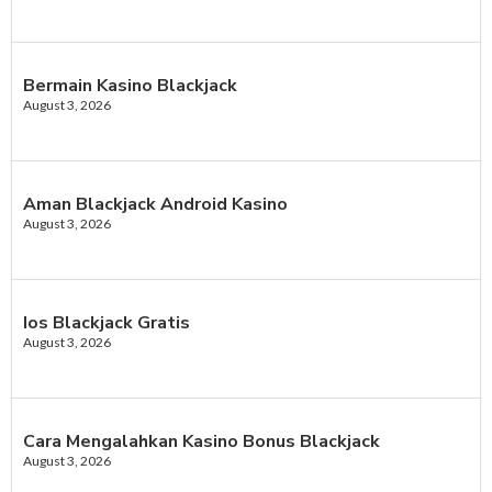
Bermain Kasino Blackjack
August 3, 2026
Aman Blackjack Android Kasino
August 3, 2026
Ios Blackjack Gratis
August 3, 2026
Cara Mengalahkan Kasino Bonus Blackjack
August 3, 2026