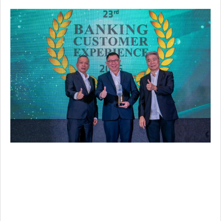
B
R
P
p
I
M
C
E
A
2
Ju