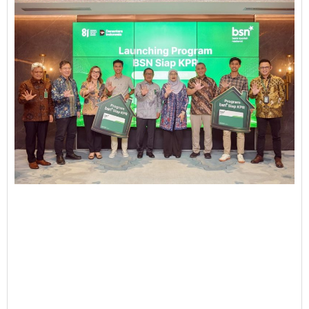
T
B
P
B
L
I
P
‘
K
Ju