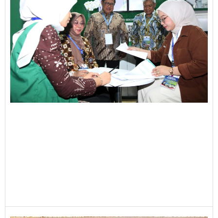
P
S
B
B
P
O
h
P
K
M
R
Ju