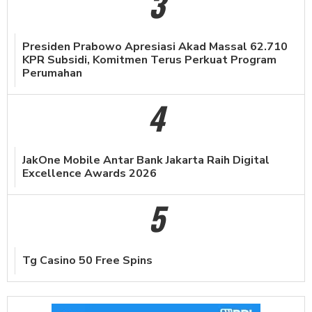
3
Presiden Prabowo Apresiasi Akad Massal 62.710
KPR Subsidi, Komitmen Terus Perkuat Program
Perumahan
4
JakOne Mobile Antar Bank Jakarta Raih Digital
Excellence Awards 2026
5
Tg Casino 50 Free Spins