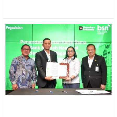
K
L
K
S
B
P
B
P
J