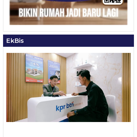
EkBis