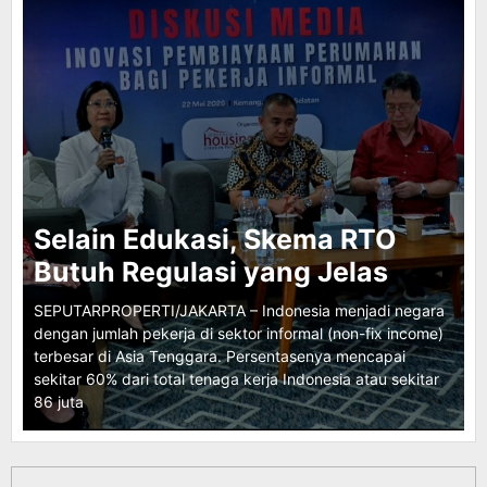
Selain
Edukasi, Skema RTO
Butuh Regulasi yang Jelas
SEPUTARPROPERTI/JAKARTA – Indonesia menjadi negara
dengan jumlah pekerja di sektor informal (non-fix income)
terbesar di Asia Tenggara. Persentasenya mencapai
sekitar 60% dari total tenaga kerja Indonesia atau sekitar
86 juta