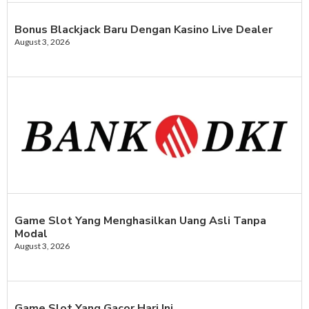
Bonus Blackjack Baru Dengan Kasino Live Dealer
August 3, 2026
Game Slot Yang Menghasilkan Uang Asli Tanpa
Modal
August 3, 2026
Game Slot Yang Gacor Hari Ini