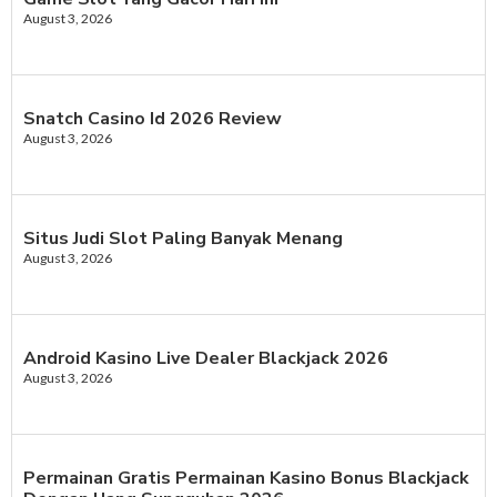
August 3, 2026
Snatch Casino Id 2026 Review
August 3, 2026
Situs Judi Slot Paling Banyak Menang
August 3, 2026
Android Kasino Live Dealer Blackjack 2026
August 3, 2026
Permainan Gratis Permainan Kasino Bonus Blackjack