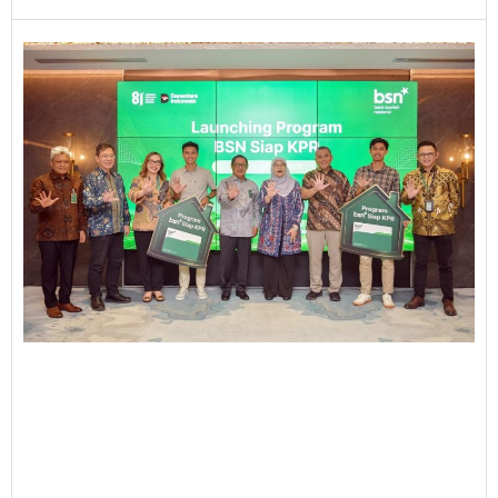
T
B
P
B
L
I
P
‘
K
Ju