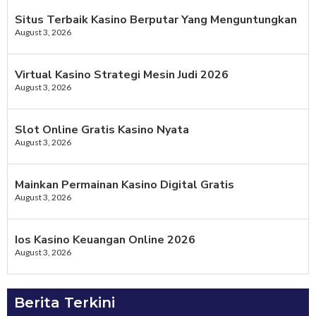
Situs Terbaik Kasino Berputar Yang Menguntungkan
August 3, 2026
Virtual Kasino Strategi Mesin Judi 2026
August 3, 2026
Slot Online Gratis Kasino Nyata
August 3, 2026
Mainkan Permainan Kasino Digital Gratis
August 3, 2026
Ios Kasino Keuangan Online 2026
August 3, 2026
Berita Terkini