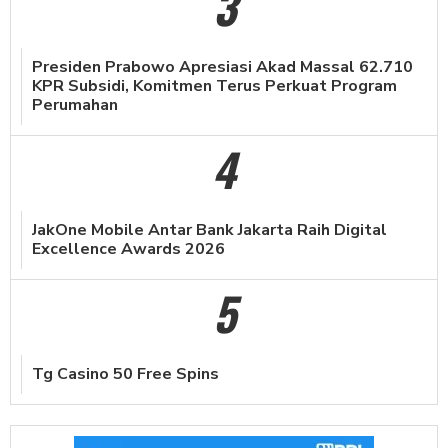
3
Presiden Prabowo Apresiasi Akad Massal 62.710
KPR Subsidi, Komitmen Terus Perkuat Program
Perumahan
4
JakOne Mobile Antar Bank Jakarta Raih Digital
Excellence Awards 2026
5
Tg Casino 50 Free Spins