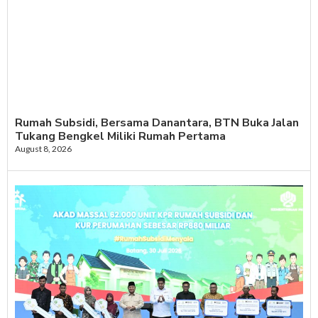
Rumah Subsidi, Bersama Danantara, BTN Buka Jalan
Tukang Bengkel Miliki Rumah Pertama
August 8, 2026
P
P
A
A
M
6
K
S
K
T