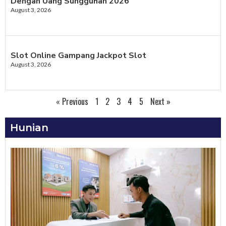
Dengan Uang Sungguhan 2026
August 3, 2026
Slot Online Gampang Jackpot Slot
August 3, 2026
« Previous
1
2
3
4
5
Next »
Hunian