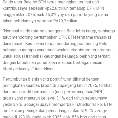
Saldo user Bale by BTN terus meningkat, terlihat dari
kontribusinya sebesar Rp22,8 triliun terhadap DPK BTN
hingga akhir 2025, naik 15,3% yoy dari periode yang sama
tahun sebelumnya sebesar Rp19,7 triliun.
“Nominal saldo rata-rata pengguna Bale lebih tinggi, sehingga
turut mendorong pertumbuhan DPK BTN terutama transaksi
dana murah. Kami akan terus mendorong positioning Bale
sebagai superapp yang menawarkan ekosistem terintegrasi
untuk solusi transaksi keuangan keluarga, baik yang terkait
dengan kebutuhan perumahan maupun berbagai macam
lifestyle lainnya,” tutur Nixon.
Pertumbuhan bisnis yang positif turut diiringi dengan
peningkatan kualitas kredit di sepanjang tahun 2025, terlihat
dari rasio kredit bermasalah (non-performing loan/NPL)
gross yang menurun ke level 3,1% dari tahun sebelumnya
yakni 3,2%. Sebagai upaya memperbaiki struktur risiko, BTN
melakukan peningkatan pencadangan atau NPL Coverage
menjadi 123,9% pada akhir 2025, naik 856 bps dari tahun