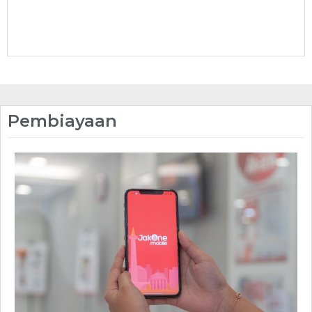
Pembiayaan