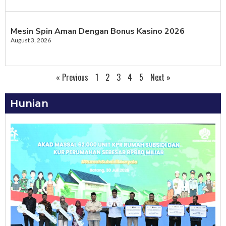
Mesin Spin Aman Dengan Bonus Kasino 2026
August 3, 2026
« Previous
1
2
3
4
5
Next »
Hunian