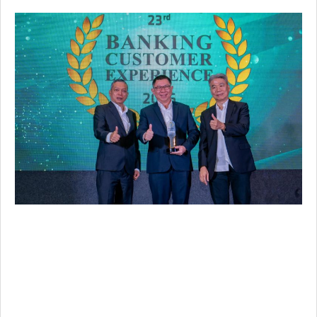
B
R
P
p
I
M
C
E
A
2
Ju