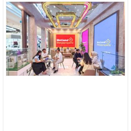
M
B
2
S
S
J