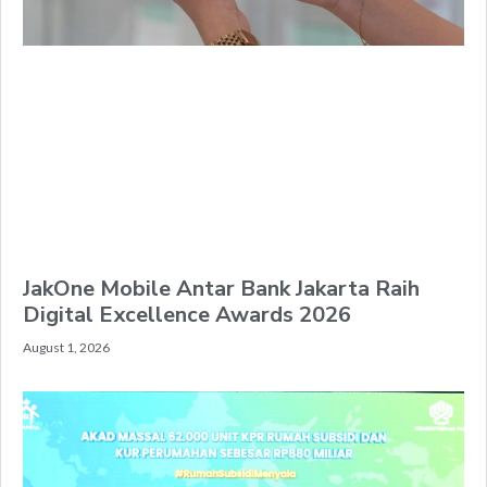
JakOne Mobile Antar Bank Jakarta Raih
Digital Excellence Awards 2026
August 1, 2026
P
P
A
A
M