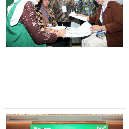
B
P
O
h
P
K
M
R
Ju
T
B
P