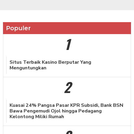
Populer
1
Situs Terbaik Kasino Berputar Yang
Menguntungkan
2
Kuasai 24% Pangsa Pasar KPR Subsidi, Bank BSN
Bawa Pengemudi Ojol hingga Pedagang
Kelontong Miliki Rumah