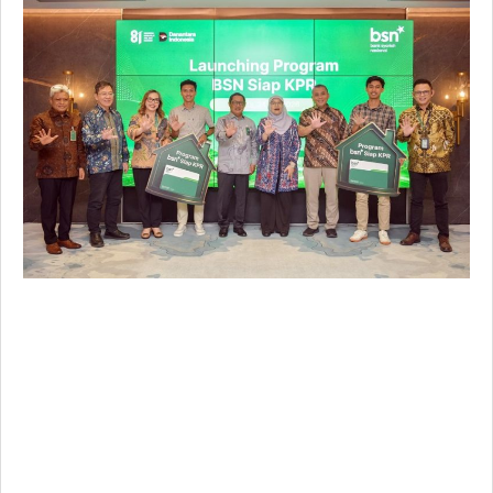
B
P
B
L
I
P
‘
K
Ju