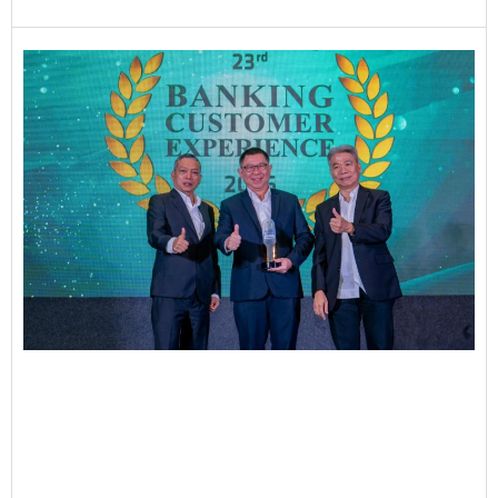
B
R
P
p
I
M
C
E
A
2
J