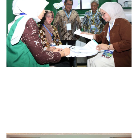
P
S
B
B
P
O
h
P
K
M
R
Ju
T