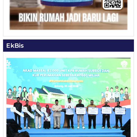
EkBis