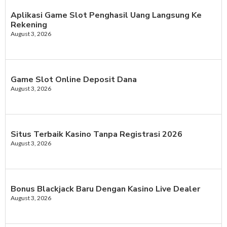
Aplikasi Game Slot Penghasil Uang Langsung Ke
Rekening
August 3, 2026
Game Slot Online Deposit Dana
August 3, 2026
Situs Terbaik Kasino Tanpa Registrasi 2026
August 3, 2026
Bonus Blackjack Baru Dengan Kasino Live Dealer
August 3, 2026