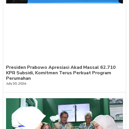
Presiden Prabowo Apresiasi Akad Massal 62.710
KPR Subsidi, Komitmen Terus Perkuat Program
Perumahan
July 30, 2026
K
P
P
S
B