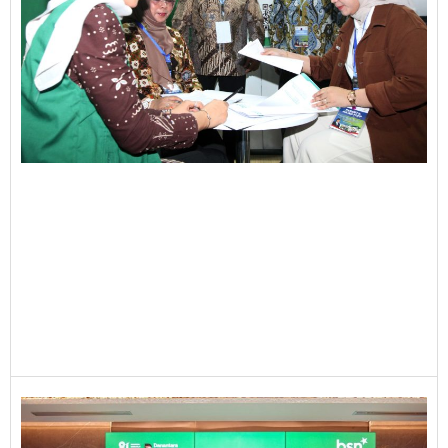
B
P
O
h
P
K
M
R
Ju
T
B
P