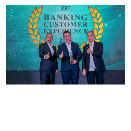
B
R
P
p
I
M
C
E
A
2
Ju