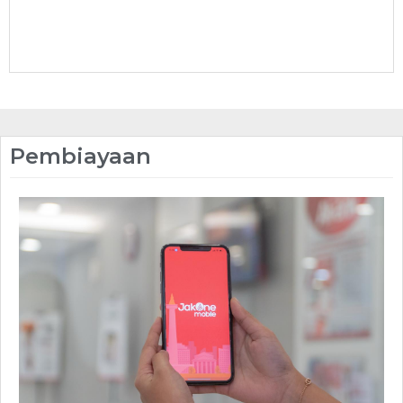
Pembiayaan