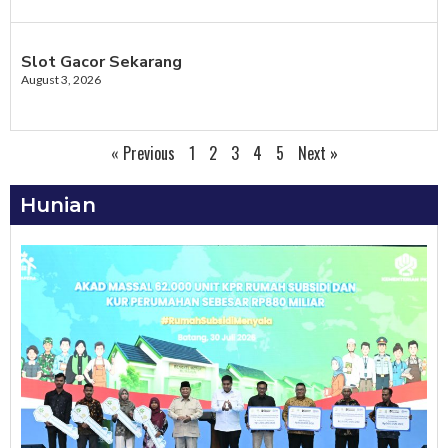
Slot Gacor Sekarang
August 3, 2026
« Previous
1
2
3
4
5
Next »
Hunian