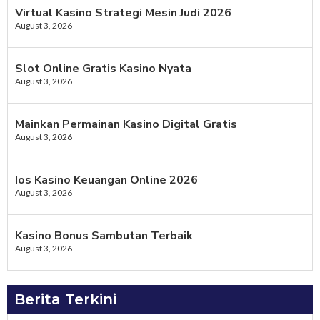
Virtual Kasino Strategi Mesin Judi 2026
August 3, 2026
Slot Online Gratis Kasino Nyata
August 3, 2026
Mainkan Permainan Kasino Digital Gratis
August 3, 2026
Ios Kasino Keuangan Online 2026
August 3, 2026
Kasino Bonus Sambutan Terbaik
August 3, 2026
Berita Terkini