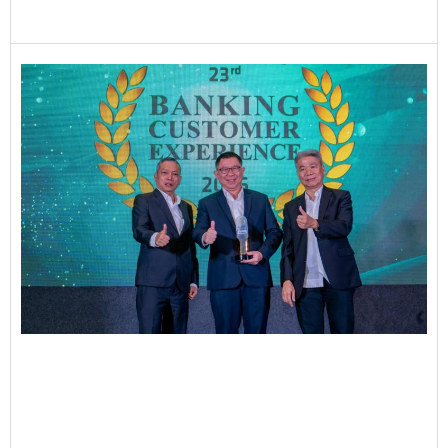
B
R
P
p
I
M
C
E
A
2
J