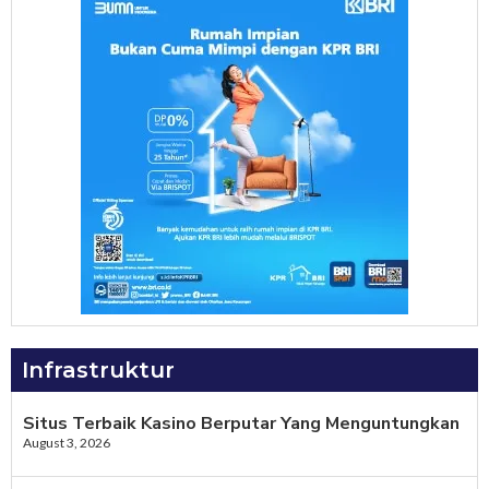
Infrastruktur
Situs Terbaik Kasino Berputar Yang Menguntungkan
August 3, 2026