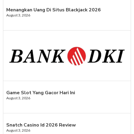
Menangkan Uang Di Situs Blackjack 2026
August 3, 2026
Game Slot Yang Gacor Hari Ini
August 3, 2026
Snatch Casino Id 2026 Review
August 3, 2026