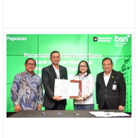
K
L
K
S
B
P
B
P
J