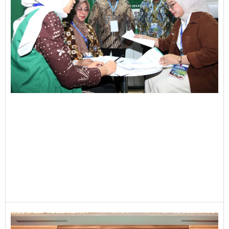
B
B
P
O
h
P
K
M
R
Ju
T
B