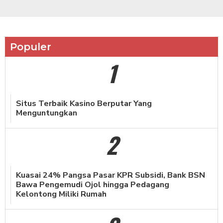
Populer
1
Situs Terbaik Kasino Berputar Yang
Menguntungkan
2
Kuasai 24% Pangsa Pasar KPR Subsidi, Bank BSN
Bawa Pengemudi Ojol hingga Pedagang
Kelontong Miliki Rumah