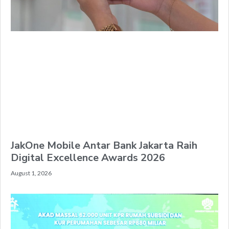
JakOne Mobile Antar Bank Jakarta Raih
Digital Excellence Awards 2026
August 1, 2026
P
P
A
A