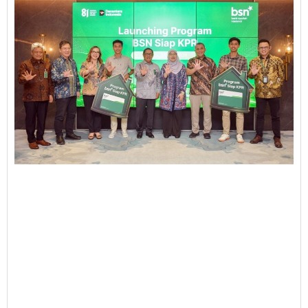
P
B
L
I
P
‘
K
Ju