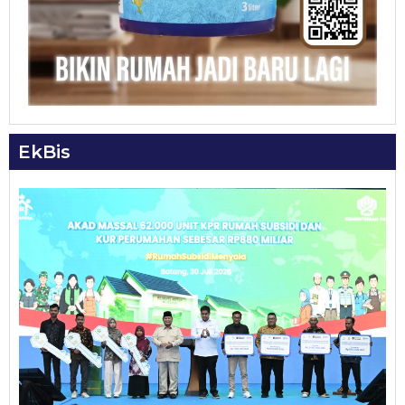
EkBis