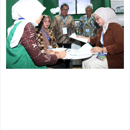
P
P
S
B
B
P
O
h
P
K
M
R
Ju