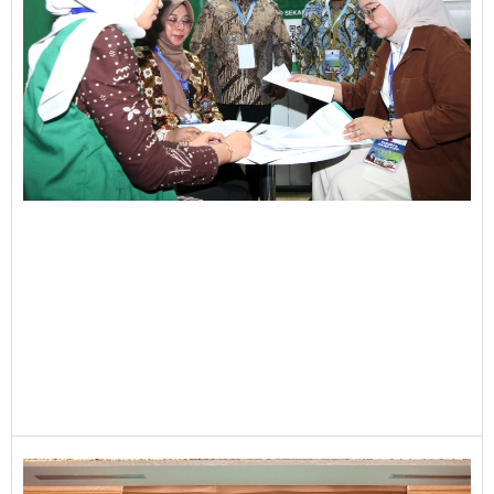
B
B
P
O
h
P
K
M
R
Ju
T
B