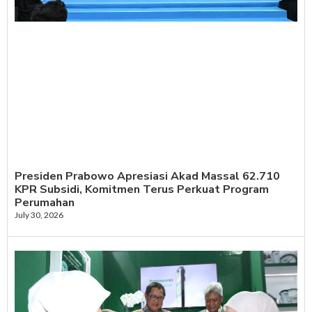
Presiden Prabowo Apresiasi Akad Massal 62.710
KPR Subsidi, Komitmen Terus Perkuat Program
Perumahan
July 30, 2026
K
P
P
S