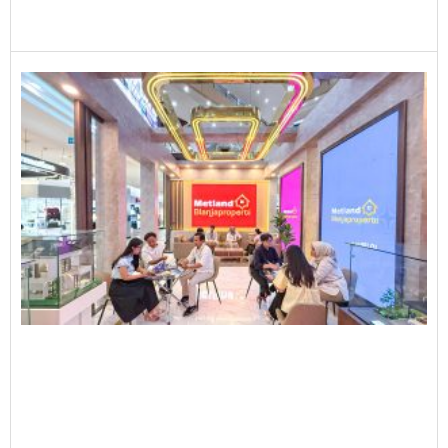
M
B
2
S
S
J