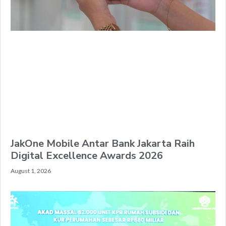
JakOne Mobile Antar Bank Jakarta Raih
Digital Excellence Awards 2026
August 1, 2026
P
P
A
A