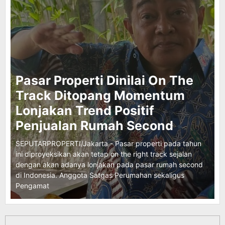
Pasar
Properti Dinilai On The
Track Ditopang Momentum
Lonjakan Trend Positif
Penjualan Rumah Second
SEPUTARPROPERTI/Jakarta - Pasar properti pada tahun
ini diproyeksikan akan tetap on the right track sejalan
dengan akan adanya lonjakan pada pasar rumah second
di Indonesia. Anggota Satgas Perumahan sekaligus
Pengamat