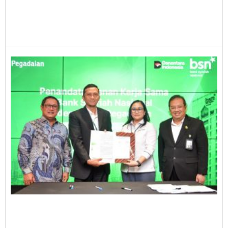
K
L
K
S
B
P
B
P
J