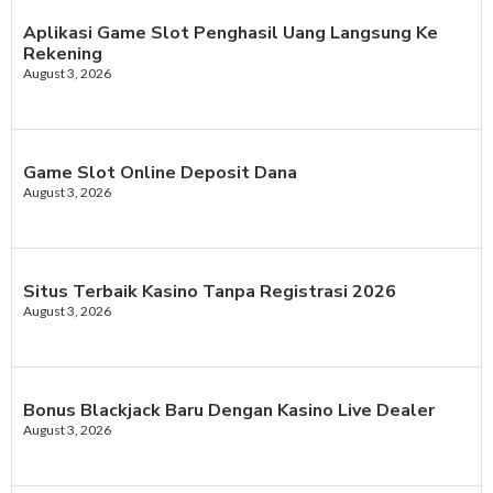
Aplikasi Game Slot Penghasil Uang Langsung Ke
Rekening
August 3, 2026
Game Slot Online Deposit Dana
August 3, 2026
Situs Terbaik Kasino Tanpa Registrasi 2026
August 3, 2026
Bonus Blackjack Baru Dengan Kasino Live Dealer
August 3, 2026