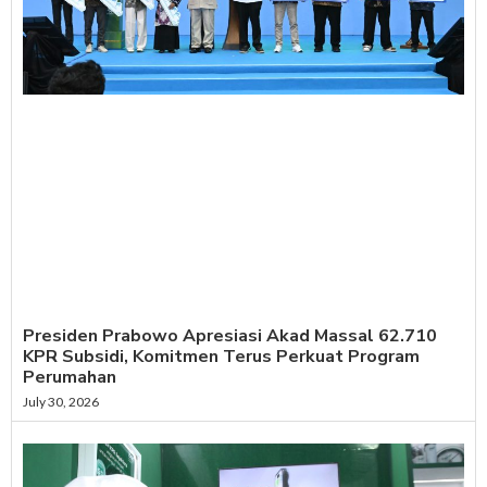
Presiden Prabowo Apresiasi Akad Massal 62.710
KPR Subsidi, Komitmen Terus Perkuat Program
Perumahan
July 30, 2026
K