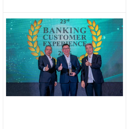
B
R
P
p
I
M
C
E
A
2
J