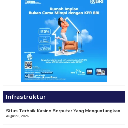
Infrastruktur
Situs Terbaik Kasino Berputar Yang Menguntungkan
August 3, 2026