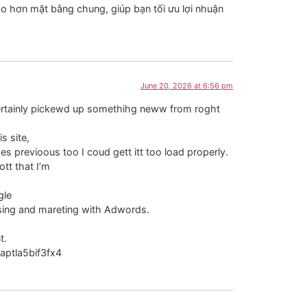
ao hơn mặt bằng chung, giúp bạn tối ưu lợi nhuận
June 20, 2026 at 6:56 pm
 certainly pickewd up somethihg neww from roght
s site,
es previoous too I coud gett itt too load properly.
tt that I’m
gle
ising and mareting with Adwords.
t.
aptla5bif3fx4