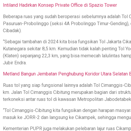
Intiland Hadirkan Konsep Private Office di Spazio Tower
Beberapa ruas yang sudah beroperasi sebelumnya adalah Tol
Pasuruan-Probolinggo (seksi 4A Probolinggo Timur-Gending),
Cibadak).
“Sebagai tambahan di 2024 kita bisa fungsikan Tol Jakarta Cik
Kutanegara sekitar 8,5 km. Kemudian tidak kalah penting Tol 
(Klaten) sepanjang 22,3 km, yang bisa memecah lalulintas hampi
Jubir Endra.
Metland Bangun Jembatan Penghubung Koridor Utara Selatan 
Ruas tol yang siap fungsional lainnya adalah Tol Cimanggis-Ci
km. Jalan Tol Cimanggis Cibitung merupakan bagian dari strukt
terkoneksi antar ruas tol di kawasan Metropolitan Jabodetabek
“Tol Cimanggis-Cibitung kita fungsikan dengan harapan masyar
masuk ke JORR-2 dan langsung ke Cikampek, sehingga mengura
Kementerian PUPR juga melakukan pelebaran lajur ruas Cika