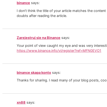
binance
says:
I don’t think the title of your article matches the conten
doubts after reading the article.
Zarejestruj sie na Binance
says:
Your point of view caught my eye and was very interesti
https://www.binance.info/vi/register?ref=MFN0EVO1
binance skapa konto
says:
Thanks for sharing. I read many of your blog posts, cool
xn88
says: