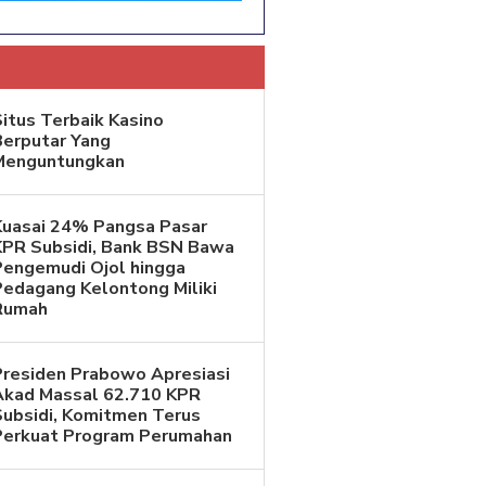
itus Terbaik Kasino
Berputar Yang
Menguntungkan
Kuasai 24% Pangsa Pasar
KPR Subsidi, Bank BSN Bawa
Pengemudi Ojol hingga
Pedagang Kelontong Miliki
Rumah
Presiden Prabowo Apresiasi
Akad Massal 62.710 KPR
Subsidi, Komitmen Terus
Perkuat Program Perumahan