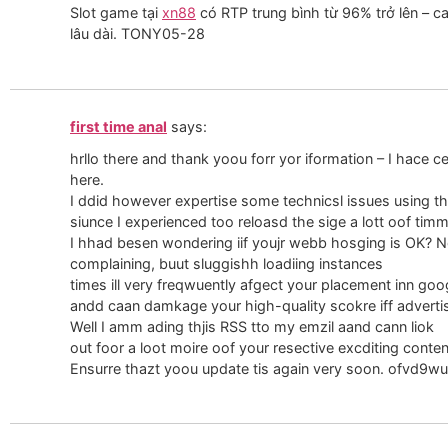
Slot game tại
xn88
có RTP trung bình từ 96% trở lên – c
lâu dài. TONY05-28
first time anal
says:
hrllo there and thank yoou forr yor iformation – I hace
here.
I ddid however expertise some technicsl issues using thi
siunce I experienced too reloasd the sige a lott oof timm
I hhad besen wondering iif youjr webb hosging is OK? No
complaining, buut sluggishh loadiing instances
times ill very freqwuently afgect your placement inn goo
andd caan damkage your high-quality scokre iff advert
Well I amm ading thjis RSS tto my emzil aand cann liok
out foor a loot moire oof your resective excditing conten
Ensurre thazt yoou update tis again very soon. ofvd9wu