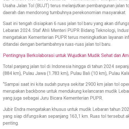
Usaha Jalan Tol (BUJT) terus melanjutkan pembangunan jalan to
daerah dan mendorong tumbuhnya perekonomian masyarakat.
Saat ini tengah disiapkan 6 ruas jalan tol baru yang akan difung
Lebaran 2024. Staf Ahli Menteri PUPR Bidang Teknologi, Indust
mengatakan Kementerian PUPR terus meningkatkan layanan infras
ditandai dengan bertambahnya ruas-ruas jalan tol baru.
Pentingnya Berkolaborasi untuk Wujudkan Mudik Sehat dan Am
Total panjang jalan tol di Indonesia hingga di tahun 2024 sepa
(884 km), Pulau Jawa (1.783 km), Pulau Bali (10 km), Pulau Kal
“Sampai saat ini kita sudah punya sekitar 2900 km jalan tol ope
merupakan backbone untuk mendukung kelancaran mudik Lebara
yang juga sebagai Juru Bicara Kementerian PUPR.
Jubir Endra mengatakan khusus untuk mudik Lebaran tahun 2024,
yang siap difungsikan sepanjang 163,1 km. Ruas tol tersebut
penting.