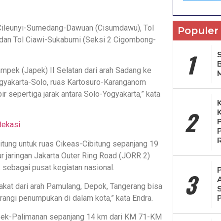
 Cileunyi-Sumedang-Dawuan (Cisumdawu), Tol
Populer
 dan Tol Ciawi-Sukabumi (Seksi 2 Cigombong-
1
S
ampek (Japek) II Selatan dari arah Sadang ke
Yogyakarta-Solo, ruas Kartosuro-Karanganom
r sepertiga jarak antara Solo-Yogyakarta,” kata
2
Bekasi
bitung untuk ruas Cikeas-Cibitung sepanjang 19
ur jaringan Jakarta Outer Ring Road (JORR 2)
 sebagai pusat kegiatan nasional.
3
akat dari arah Pamulang, Depok, Tangerang bisa
ngi penumpukan di dalam kota,” kata Endra.
mpek-Palimanan sepanjang 14 km dari KM 71-KM