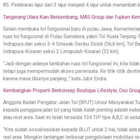
85. Pelebaran lajur dari 3 lajur menjadi 4 lajur untuk menambah k
Tangerang Utara Kian Berkembang, MAS Group dan Fujiken Kem
Selain membuka tol fungsional baru di pulau Jawa, Kemente
ruas tol fungsional di Pulau Sumatera, yakni Tol Kuala Tanjung
Indrapura dan seksi 3-4 Sinasak-Seribu Dolok (56,6 km), Tol Ba
Indrapura-Kisaran seksi 2 Limapuluh-Kisaran (32 km).
“Jadi dengan adanya tambahan ruas tol fungsional ini, kita tid
tetapi juga mempermudah akses pariwisata. Ke titik-titik desti
karena masa liburnya panjang ,” kata Jubir Endra.
Kembangkan Properti Berkonsep Boutique Lifestyle, Oxo Grou
Anggota Badan Pengatur Jalan Tol (BPJT) Unsur Masyarakat Tul
kepada pengguna jalan tol yang tidak kalah penting adalah keb
atau rest area. Saat ini telah tersedia 134 TIP tipe A,B,C di selur
“Kita sudah sosialisasikan kepada BUJT untuk 2 hal, tidak ada 
rest area
. Mungkin tantangan terbesar pengelolaan mobilitas r