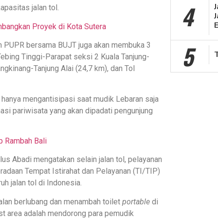
4
apasitas jalan tol.
J
bangkan Proyek di Kota Sutera
5
rian PUPR bersama BUJT juga akan membuka 3
-Tebing Tinggi-Parapat seksi 2 Kuala Tanjung-
ngkinang-Tanjung Alai (24,7 km), dan Tol
ak hanya mengantisipasi saat mudik Lebaran saja
nasi pariwisata yang akan dipadati pengunjung
p Rambah Bali
us Abadi mengatakan selain jalan tol, pelayanan
eradaan Tempat Istirahat dan Pelayanan (TI/TIP)
uh jalan tol di Indonesia.
jalan berlubang dan menambah toilet
portable
di
est area adalah mendorong para pemudik