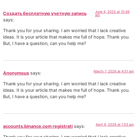
June 4, 2025 at 10:46
Создать бесплатную учетную запись
am
says:
Thank you for your sharing. I am worried that I lack creative
ideas. It is your article that makes me full of hope. Thank you.
But, I have a question, can you help me?
March 7, 2026 at 4:51 am
Anonymous
says:
Thank you for your sharing. I am worried that I lack creative
ideas. It is your article that makes me full of hope. Thank you.
But, I have a question, can you help me?
April 9, 2026 at 1:53 am
accounts.binance.com registrati
says:
Thank you for your sharing. I am worried that I lack creative