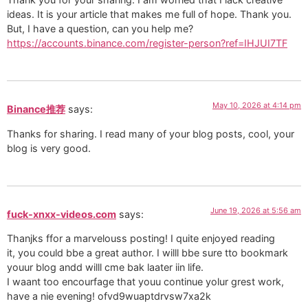
ideas. It is your article that makes me full of hope. Thank you.
But, I have a question, can you help me?
https://accounts.binance.com/register-person?ref=IHJUI7TF
May 10, 2026 at 4:14 pm
Binance推荐
says:
Thanks for sharing. I read many of your blog posts, cool, your
blog is very good.
June 19, 2026 at 5:56 am
fuck-xnxx-videos.com
says:
Thanjks ffor a marvelouss posting! I quite enjoyed reading
it, you could bbe a great author. I willl bbe sure tto bookmark
youur blog andd willl cme bak laater iin life.
I waant too encourfage that youu continue yolur grest work,
have a nie evening! ofvd9wuaptdrvsw7xa2k