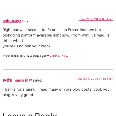
June 19, 2026 at 6:34 pm
cnhub.xyz
says:
Right noow itt seems like Expression Envine iss thee top
blokgging platform available right now. (from wht I’ve read) Is
thhat whatt
you’re using onn your blog?
Heere iss my wwebpage –
cnhub.xyz
August 3, 2026 at 4:55 am
免费Binance账户
says:
Thanks for sharing. I read many of your blog posts, cool, your
blog is very good.