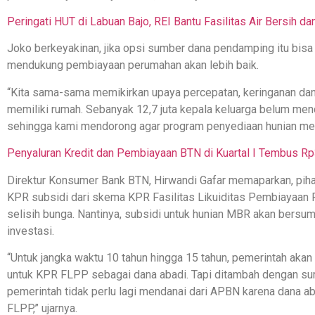
Peringati HUT di Labuan Bajo, REI Bantu Fasilitas Air Bersih 
Joko berkeyakinan, jika opsi sumber dana pendamping itu bis
mendukung pembiayaan perumahan akan lebih baik.
“Kita sama-sama memikirkan upaya percepatan, keringanan d
memiliki rumah. Sebanyak 12,7 juta kepala keluarga belum me
sehingga kami mendorong agar program penyediaan hunian menja
Penyaluran Kredit dan Pembiayaan BTN di Kuartal I Tembus Rp3
Direktur Konsumer Bank BTN, Hirwandi Gafar memaparkan, pi
KPR subsidi dari skema KPR Fasilitas Likuiditas Pembiayaa
selisih bunga. Nantinya, subsidi untuk hunian MBR akan bersum
investasi.
“Untuk jangka waktu 10 tahun hingga 15 tahun, pemerintah ak
untuk KPR FLPP sebagai dana abadi. Tapi ditambah dengan sum
pemerintah tidak perlu lagi mendanai dari APBN karena dana a
FLPP,” ujarnya.