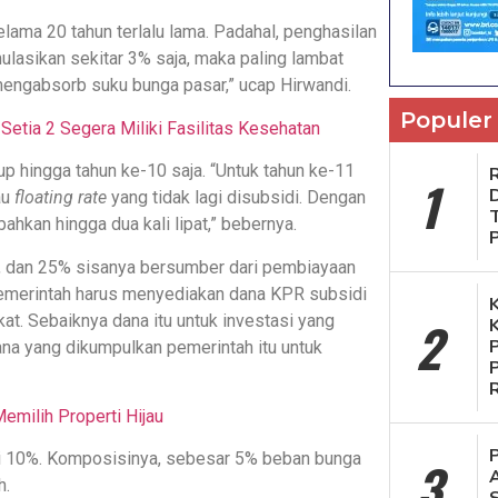
elama 20 tahun terlalu lama. Padahal, penghasilan
lasikan sekitar 3% saja, maka paling lambat
engabsorb suku bunga pasar,” ucap Hirwandi.
Populer
tia 2 Segera Miliki Fasilitas Kesehatan
p hingga tahun ke-10 saja. “Untuk tahun ke-11
1
au
floating rate
yang tidak lagi disubsidi. Dengan
hkan hingga dua kali lipat,” bebernya.
, dan 25% sisanya bersumber dari pembiayaan
pemerintah harus menyediakan dana KPR subsidi
t. Sebaiknya dana itu untuk investasi yang
2
ana yang dikumpulkan pemerintah itu untuk
milih Properti Hijau
di 10%. Komposisinya, sebesar 5% beban bunga
3
h.