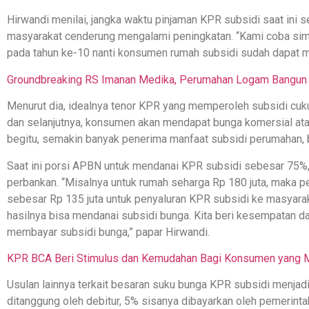
Hirwandi menilai, jangka waktu pinjaman KPR subsidi saat ini s
masyarakat cenderung mengalami peningkatan. “Kami coba simu
pada tahun ke-10 nanti konsumen rumah subsidi sudah dapat m
Groundbreaking RS Imanan Medika, Perumahan Logam Bangun Se
Menurut dia, idealnya tenor KPR yang memperoleh subsidi cuku
dan selanjutnya, konsumen akan mendapat bunga komersial at
begitu, semakin banyak penerima manfaat subsidi perumahan, ba
Saat ini porsi APBN untuk mendanai KPR subsidi sebesar 75%
perbankan. “Misalnya untuk rumah seharga Rp 180 juta, maka 
sebesar Rp 135 juta untuk penyaluran KPR subsidi ke masyaraka
hasilnya bisa mendanai subsidi bunga. Kita beri kesempatan d
membayar subsidi bunga,” papar Hirwandi.
KPR BCA Beri Stimulus dan Kemudahan Bagi Konsumen yang Me
Usulan lainnya terkait besaran suku bunga KPR subsidi menja
ditanggung oleh debitur, 5% sisanya dibayarkan oleh pemerinta