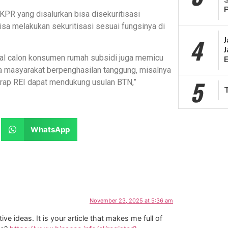
KPR yang disalurkan bisa disekuritisasi
a melakukan sekuritisasi sesuai fungsinya di
4
J
mal calon konsumen rumah subsidi juga memicu
ena masyarakat berpenghasilan tanggung, misalnya
5
harap REI dapat mendukung usulan BTN,”
WhatsApp
November 23, 2025 at 5:36 am
ve ideas. It is your article that makes me full of