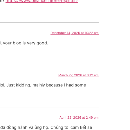
me?
https://www.binance.info/el/register?
December 14, 2025 at 10:22 am
, your blog is very good.
March 27, 2026 at 6:12 am
t lol. Just kidding, mainly because I had some
April 22, 2026 at 2:49 pm
đã đồng hành và ủng hộ. Chúng tôi cam kết sẽ