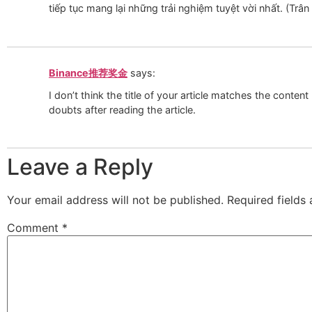
tiếp tục mang lại những trải nghiệm tuyệt vời nhất. (Tr
Binance推荐奖金
says:
I don’t think the title of your article matches the conten
doubts after reading the article.
Leave a Reply
Your email address will not be published.
Required fields
Comment
*