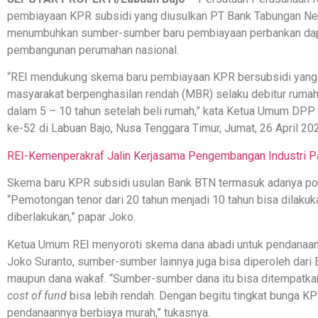
pembiayaan KPR subsidi yang diusulkan PT Bank Tabungan Nega
menumbuhkan sumber-sumber baru pembiayaan perbankan dap
pembangunan perumahan nasional.
“REI mendukung skema baru pembiayaan KPR bersubsidi yang 
masyarakat berpenghasilan rendah (MBR) selaku debitur ruma
dalam 5 – 10 tahun setelah beli rumah,” kata Ketua Umum DPP 
ke-52 di Labuan Bajo, Nusa Tenggara Timur, Jumat, 26 April 20
REI-Kemenperakraf Jalin Kerjasama Pengembangan Industri Pa
Skema baru KPR subsidi usulan Bank BTN termasuk adanya pot
“Pemotongan tenor dari 20 tahun menjadi 10 tahun bisa dilakukan
diberlakukan,” papar Joko.
Ketua Umum REI menyoroti skema dana abadi untuk pendanaa
Joko Suranto, sumber-sumber lainnya juga bisa diperoleh dari
maupun dana wakaf. “Sumber-sumber dana itu bisa ditempatka
cost of fund
bisa lebih rendah. Dengan begitu tingkat bunga KP
pendanaannya berbiaya murah,” tukasnya.