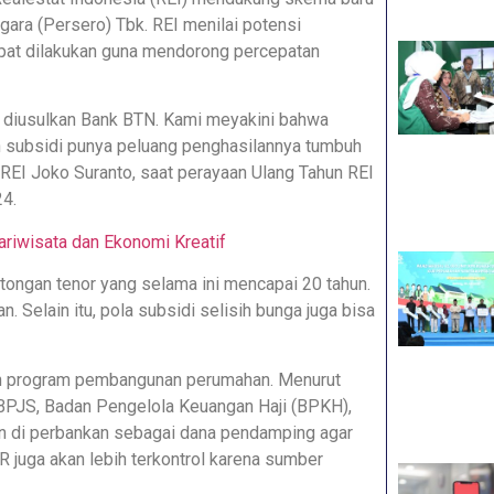
ra (Persero) Tbk. REI menilai potensi
at dilakukan guna mendorong percepatan
diusulkan Bank BTN. Kami meyakini bahwa
h subsidi punya peluang penghasilannya tumbuh
REI Joko Suranto, saat perayaan Ulang Tahun REI
24.
riwisata dan Ekonomi Kreatif
ongan tenor yang selama ini mencapai 20 tahun.
. Selain itu, pola subsidi selisih bunga juga bisa
n program pembangunan perumahan. Menurut
 BPJS, Badan Pengelola Keuangan Haji (BPKH),
n di perbankan sebagai dana pendamping agar
R juga akan lebih terkontrol karena sumber