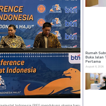
Rumah Subs
Buka Jalan 
Pertama
August 8, 2026
ealestat Indonesia (REI) mendukung skema baru