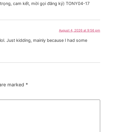
ân trọng, cam kết, mời gọi đăng ký) TONY04-17
August 4, 2026 at 9:56 pm
t lol. Just kidding, mainly because I had some
 are marked
*