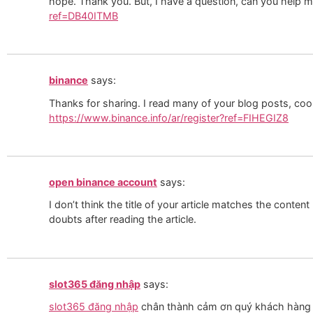
hope. Thank you. But, I have a question, can you help 
ref=DB40ITMB
binance
says:
Thanks for sharing. I read many of your blog posts, cool
https://www.binance.info/ar/register?ref=FIHEGIZ8
open binance account
says:
I don’t think the title of your article matches the conten
doubts after reading the article.
slot365 đăng nhập
says:
slot365 đăng nhập
chân thành cảm ơn quý khách hàng 