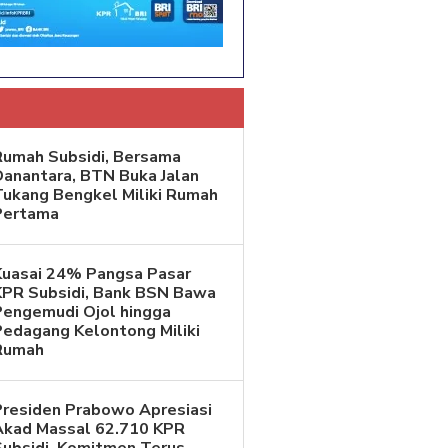
Rumah Subsidi, Bersama
Danantara, BTN Buka Jalan
Tukang Bengkel Miliki Rumah
Pertama
Kuasai 24% Pangsa Pasar
KPR Subsidi, Bank BSN Bawa
Pengemudi Ojol hingga
Pedagang Kelontong Miliki
Rumah
Presiden Prabowo Apresiasi
Akad Massal 62.710 KPR
Subsidi, Komitmen Terus