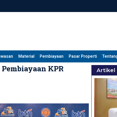
awasan
Material
Pembiayaan
Pasar Properti
Tentan
u Pembiayaan KPR
Artikel