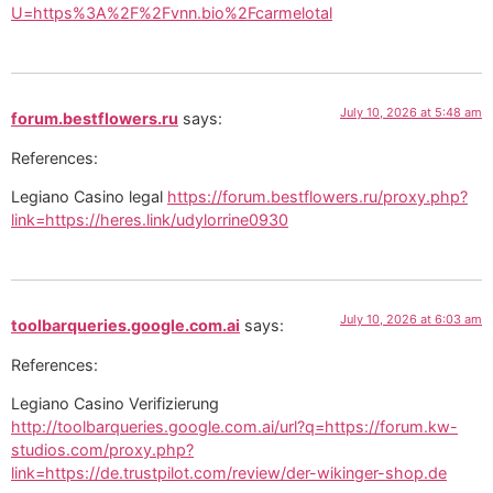
U=https%3A%2F%2Fvnn.bio%2Fcarmelotal
July 10, 2026 at 5:48 am
forum.bestflowers.ru
says:
References:
Legiano Casino legal
https://forum.bestflowers.ru/proxy.php?
link=https://heres.link/udylorrine0930
July 10, 2026 at 6:03 am
toolbarqueries.google.com.ai
says:
References:
Legiano Casino Verifizierung
http://toolbarqueries.google.com.ai/url?q=https://forum.kw-
studios.com/proxy.php?
link=https://de.trustpilot.com/review/der-wikinger-shop.de