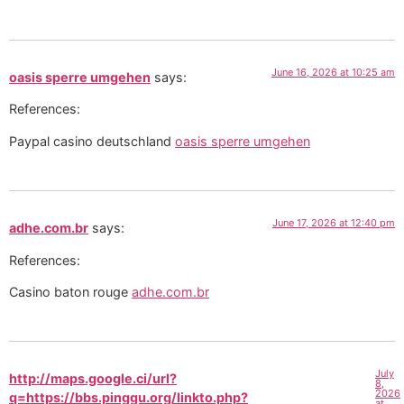
June 16, 2026 at 10:25 am
oasis sperre umgehen
says:
References:
Paypal casino deutschland
oasis sperre umgehen
June 17, 2026 at 12:40 pm
adhe.com.br
says:
References:
Casino baton rouge
adhe.com.br
July
http://maps.google.ci/url?
8,
2026
q=https://bbs.pinggu.org/linkto.php?
at