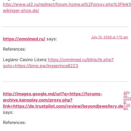
http://www.ut2.ru/redirect/forum.home.pl%2Fproxy.php%3Fli
wikinger-shop.de/
July 10, 2026 at 7:12 am
https://omnimed.ru/
says:
References:
Legiano Casino Lizenz
https://omnimed.ru/bitrix/rk.php?
goto=https://bmp.pw/ingeprince8223
July
http://images.google.md/url?q=https://forums-
10,
202
archive.kanoplay.com/proxy.php?
at
7:26
link=https://de.trustpilot.com/review/beyondjewellery.de
am
says:
References: