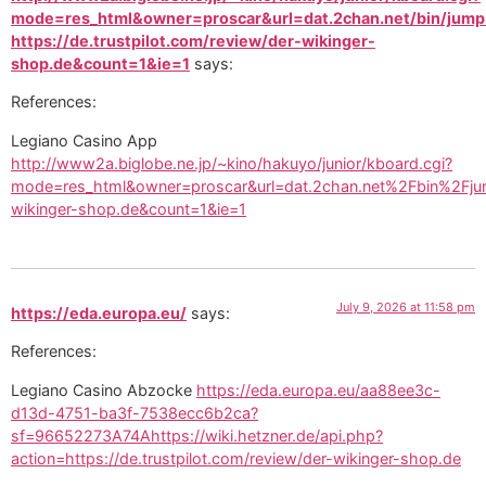
mode=res_html&owner=proscar&url=dat.2chan.net/bin/jump
https://de.trustpilot.com/review/der-wikinger-
shop.de&count=1&ie=1
says:
References:
Legiano Casino App
http://www2a.biglobe.ne.jp/~kino/hakuyo/junior/kboard.cgi?
mode=res_html&owner=proscar&url=dat.2chan.net%2Fbin%2Fj
wikinger-shop.de&count=1&ie=1
July 9, 2026 at 11:58 pm
https://eda.europa.eu/
says:
References:
Legiano Casino Abzocke
https://eda.europa.eu/aa88ee3c-
d13d-4751-ba3f-7538ecc6b2ca?
sf=96652273A74Ahttps://wiki.hetzner.de/api.php?
action=https://de.trustpilot.com/review/der-wikinger-shop.de