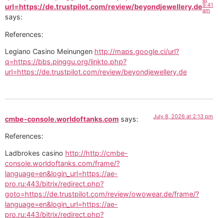
9:41
url=https://de.trustpilot.com/review/beyondjewellery.de
am
says:
References:
Legiano Casino Meinungen
http://maps.google.ci/url?
q=https://bbs.pinggu.org/linkto.php?
url=https://de.trustpilot.com/review/beyondjewellery.de
July 8, 2026 at 2:13 pm
cmbe-console.worldoftanks.com
says:
References:
Ladbrokes casino
http://http://cmbe-
console.worldoftanks.com/frame/?
language=en&login_url=https://ae-
pro.ru:443/bitrix/redirect.php?
goto=https://de.trustpilot.com/review/owowear.de/frame/?
language=en&login_url=https://ae-
pro.ru:443/bitrix/redirect.php?