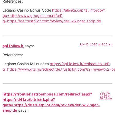
References:
Legiano Casino Bonus Code
https://alenka.capital/info/go/?
go=http://www.google.com.nf/url?
q=https://de.trustpilot.com/review/der-wikinger-shop.de
July 10, 2026 at 9:25 am
api.follow.it
says:
References:
Legiano Casino Meinungen
https://api.follow.it/redirect-to-url?
q=https://www.gta.ru/redirect/de.trustpilot.com%2Freview%2Fb
July 10,
https://frontier.astroempires.com/redirect.aspx?
2026 at
10:07 am
https://id41.ru/bitrix/rk.php?
goto=https://de.trustpilot.com/review/der-wikinger-
shop.de
says: