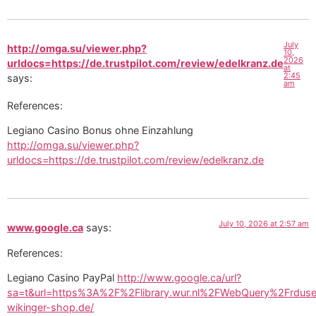
July
http://omga.su/viewer.php?
10,
2026
urldocs=https://de.trustpilot.com/review/edelkranz.de
at
2:45
says:
am
References:
Legiano Casino Bonus ohne Einzahlung
http://omga.su/viewer.php?
urldocs=https://de.trustpilot.com/review/edelkranz.de
July 10, 2026 at 2:57 am
www.google.ca
says:
References:
Legiano Casino PayPal
http://www.google.ca/url?
sa=t&url=https%3A%2F%2Flibrary.wur.nl%2FWebQuery%2Frdus
wikinger-shop.de/