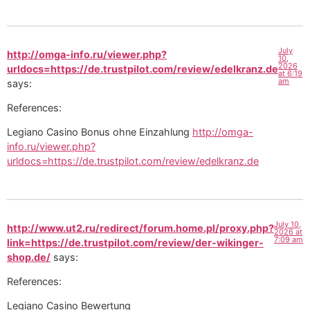
July
http://omga-info.ru/viewer.php?
10,
2026
urldocs=https://de.trustpilot.com/review/edelkranz.de
at 6:19
am
says:
References:
Legiano Casino Bonus ohne Einzahlung
http://omga-
info.ru/viewer.php?
urldocs=https://de.trustpilot.com/review/edelkranz.de
July 10,
http://www.ut2.ru/redirect/forum.home.pl/proxy.php?
2026 at
7:09 am
link=https://de.trustpilot.com/review/der-wikinger-
shop.de/
says:
References:
Legiano Casino Bewertung