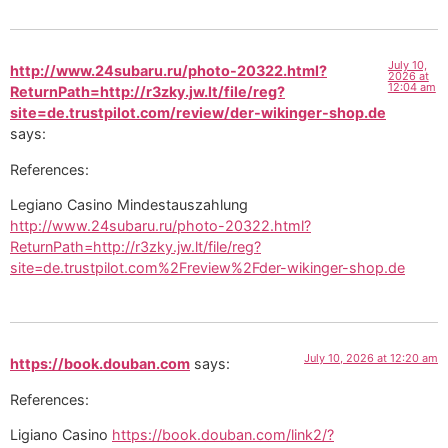
July 10,
http://www.24subaru.ru/photo-20322.html?
2026 at
12:04 am
ReturnPath=http://r3zky.jw.lt/file/reg?
site=de.trustpilot.com/review/der-wikinger-shop.de
says:
References:
Legiano Casino Mindestauszahlung
http://www.24subaru.ru/photo-20322.html?
ReturnPath=http://r3zky.jw.lt/file/reg?
site=de.trustpilot.com%2Freview%2Fder-wikinger-shop.de
July 10, 2026 at 12:20 am
https://book.douban.com
says:
References:
Ligiano Casino
https://book.douban.com/link2/?