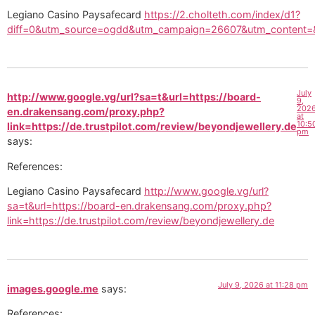
Legiano Casino Paysafecard
https://2.cholteth.com/index/d1?
diff=0&utm_source=ogdd&utm_campaign=26607&utm_content=&ut
July
http://www.google.vg/url?sa=t&url=https://board-
9,
202
en.drakensang.com/proxy.php?
at
10:5
link=https://de.trustpilot.com/review/beyondjewellery.de
pm
says:
References:
Legiano Casino Paysafecard
http://www.google.vg/url?
sa=t&url=https://board-en.drakensang.com/proxy.php?
link=https://de.trustpilot.com/review/beyondjewellery.de
July 9, 2026 at 11:28 pm
images.google.me
says:
References: