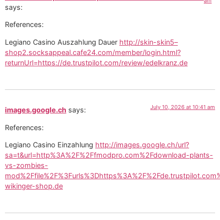
am
says:
References:
Legiano Casino Auszahlung Dauer
http://skin-skin5–
shop2.socksappeal.cafe24.com/member/login.html?
returnUrl=https://de.trustpilot.com/review/edelkranz.de
July 10, 2026 at 10:41 am
images.google.ch
says:
References:
Legiano Casino Einzahlung
http://images.google.ch/url?
sa=t&url=http%3A%2F%2Ffmodpro.com%2Fdownload-plants-
vs-zombies-
mod%2Ffile%2F%3Furls%3Dhttps%3A%2F%2Fde.trustpilot.com
wikinger-shop.de