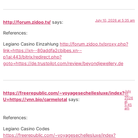
July 10, 2026 at 5:35 am
http://forum.zidoo.tv/
says:
References:
Legiano Casino Einzahlung
http://forum.zidoo.tv/proxy.php?
link=https://xn--80addfa2cbibes.xn--
p1ai:443/bitrix/redirect.php?
goto=https://de.trustpilot.com/review/beyondjewellery.de
July
https://freerepublic.com/~voyagesechellesluxe/index?
10,
2026
U=https://vnn.bio/carmelotal
says:
at
5:45
am
References:
Legiano Casino Codes
https://freerepublic.com/~voyagesechellesluxe/index?