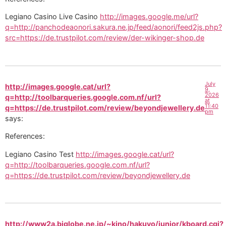
Legiano Casino Live Casino
http://images.google.me/url?
q=http://panchodeaonori.sakura.ne.jp/feed/aonori/feed2js.php?
src=https://de.trustpilot.com/review/der-wikinger-shop.de
July
http://images.google.cat/url?
9,
2026
q=http://toolbarqueries.google.com.nf/url?
at
11:40
q=https://de.trustpilot.com/review/beyondjewellery.de
pm
says:
References:
Legiano Casino Test
http://images.google.cat/url?
q=http://toolbarqueries.google.com.nf/url?
q=https://de.trustpilot.com/review/beyondjewellery.de
http://www2a.biglobe.ne.jp/~kino/hakuyo/junior/kboard.cgi?