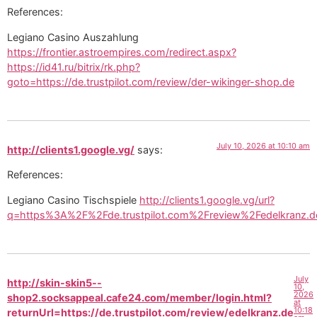
References:
Legiano Casino Auszahlung
https://frontier.astroempires.com/redirect.aspx?
https://id41.ru/bitrix/rk.php?
goto=https://de.trustpilot.com/review/der-wikinger-shop.de
July 10, 2026 at 10:10 am
http://clients1.google.vg/
says:
References:
Legiano Casino Tischspiele
http://clients1.google.vg/url?
q=https%3A%2F%2Fde.trustpilot.com%2Freview%2Fedelkranz.d
July
http://skin-skin5--
10,
2026
shop2.socksappeal.cafe24.com/member/login.html?
at
10:18
returnUrl=https://de.trustpilot.com/review/edelkranz.de