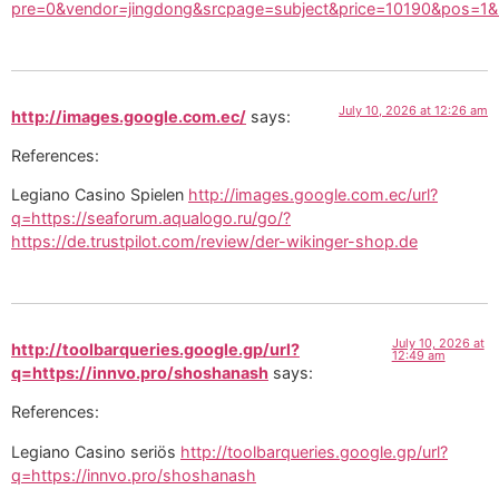
pre=0&vendor=jingdong&srcpage=subject&price=10190&pos=1&url
July 10, 2026 at 12:26 am
http://images.google.com.ec/
says:
References:
Legiano Casino Spielen
http://images.google.com.ec/url?
q=https://seaforum.aqualogo.ru/go/?
https://de.trustpilot.com/review/der-wikinger-shop.de
July 10, 2026 at
http://toolbarqueries.google.gp/url?
12:49 am
q=https://innvo.pro/shoshanash
says:
References:
Legiano Casino seriös
http://toolbarqueries.google.gp/url?
q=https://innvo.pro/shoshanash