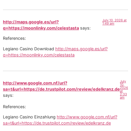
July 10, 2026 at
http://maps.google.es/url?
1:49 am
q=https://moonlinky.com/celestasta
says:
References:
Legiano Casino Download
http://maps.google.es/url?
q=https://moonlinky.com/celestasta
July
http://www.google.com.nf/url?
10,
2026
sa=t&url=https://de.trustpilot.com/review/edelkranz.de
at
2:33
says:
am
References:
Legiano Casino Einzahlung
http://www.google.com.nf/url?
sa=t&url=https://de.trustpilot.com/review/edelkranz.de