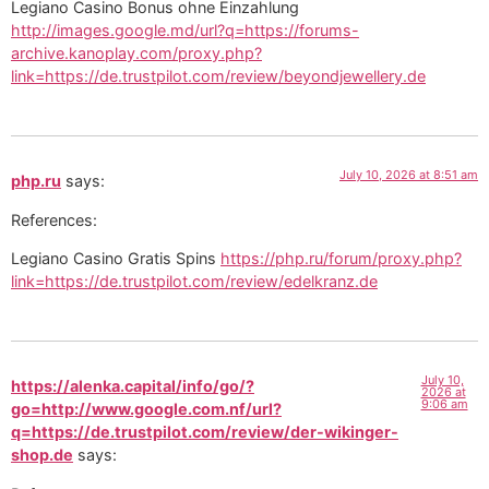
Legiano Casino Bonus ohne Einzahlung
http://images.google.md/url?q=https://forums-
archive.kanoplay.com/proxy.php?
link=https://de.trustpilot.com/review/beyondjewellery.de
July 10, 2026 at 8:51 am
php.ru
says:
References:
Legiano Casino Gratis Spins
https://php.ru/forum/proxy.php?
link=https://de.trustpilot.com/review/edelkranz.de
July 10,
https://alenka.capital/info/go/?
2026 at
9:06 am
go=http://www.google.com.nf/url?
q=https://de.trustpilot.com/review/der-wikinger-
shop.de
says: