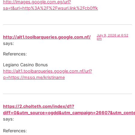
http://images.google.com.eg/url?
sa=t&url=http%3A%2F%2Fwsurl.link%2Fcb0ffk
July 9, 2026 at 6:52
http://alt1.toolbarqueries.google.com.nf/
pm
says:
References:
Legiano Casino Bonus
http://alt1.toolbarqueries.google.com.nf/url?
q=https://mssq.me/kristiname
https://2.cholteth.com/index/d1?
diff=0&utm_source=ogdd&utm_campaign=26607&utm_content
says:
References: