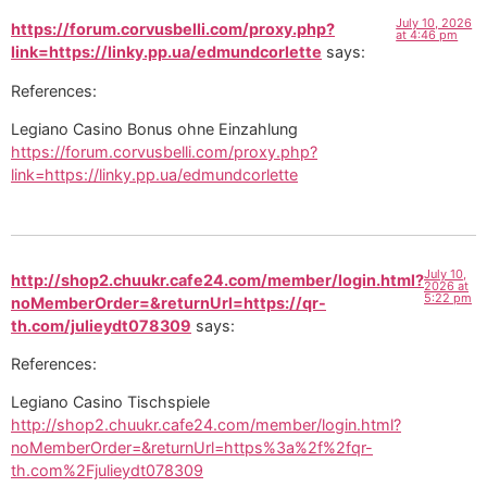
July 10, 2026
https://forum.corvusbelli.com/proxy.php?
at 4:46 pm
link=https://linky.pp.ua/edmundcorlette
says:
References:
Legiano Casino Bonus ohne Einzahlung
https://forum.corvusbelli.com/proxy.php?
link=https://linky.pp.ua/edmundcorlette
July 10,
http://shop2.chuukr.cafe24.com/member/login.html?
2026 at
5:22 pm
noMemberOrder=&returnUrl=https://qr-
th.com/julieydt078309
says:
References:
Legiano Casino Tischspiele
http://shop2.chuukr.cafe24.com/member/login.html?
noMemberOrder=&returnUrl=https%3a%2f%2fqr-
th.com%2Fjulieydt078309