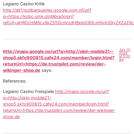
Legiano Casino Kritik
http://alt1.toolbarqueries.google.com.nf/url?
q=https://kpbc.umk.pl/dlibra/login?
refUrl=aHR0cHM6Ly9kZS50cnVzdHBpbG90LmNvbS9yZXZpZX
July 10,
http://maps.google.no/url?q=http://skin-mobile21--
2026
at 5:20
shop5.skfo900815.cafe24.com/member/login.html?
am
returnUrl=https://de.trustpilot.com/review/der-
wikinger-shop.de
says:
References:
Legiano Casino Freispiele
http://maps.google.no/url?
q=http://skin-mobile21–
shop5.skfo900815.cafe24.com/member/login.html?
returnUrl=https://de.trustpilot.com/review/der-wikinger-
shop.de