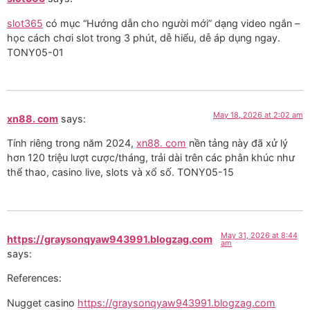
slot365
có mục “Hướng dẫn cho người mới” dạng video ngắn –
học cách chơi slot trong 3 phút, dễ hiểu, dễ áp dụng ngay.
TONY05-01
May 18, 2026 at 2:02 am
xn88. com
says:
Tính riêng trong năm 2024,
xn88. com
nền tảng này đã xử lý
hơn 120 triệu lượt cược/tháng, trải dài trên các phân khúc như
thể thao, casino live, slots và xổ số. TONY05-15
May 31, 2026 at 8:44
https://graysonqyaw943991.blogzag.com
am
says:
References:
Nugget casino
https://graysonqyaw943991.blogzag.com