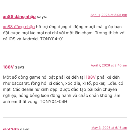
April 1, 2026 at 8:05 pm
xn88 đăng nhập
says:
xn88 đăng nhập
hỗ trợ ứng dụng di động mượt mà, giúp bạn
đặt cược mọi lúc mọi nơi chỉ với một lần chạm. Tương thích với
cả iOS và Android. TONY04-01
April 7, 2026 at 2:40 am
188V
says:
Một số dòng game nổi bật phải kể đến tại
188V
phải kể đến
như baccarat, rồng hổ, xì dách, xóc đĩa, xì tố, poker,….đều có
mặt. Các dealer nữ xinh đẹp, được đào tạo bài bản chuyên
nghiệp, nóng bỏng luôn đồng hành và chắc chắn không làm
anh em thất vọng. TONY04-04H
May 3, 2026 at 6:16 am
slot365
says: