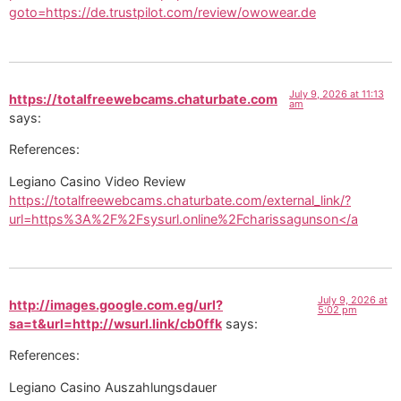
goto=https://de.trustpilot.com/review/owowear.de
July 9, 2026 at 11:13
https://totalfreewebcams.chaturbate.com
am
says:
References:
Legiano Casino Video Review
https://totalfreewebcams.chaturbate.com/external_link/?
url=https%3A%2F%2Fsysurl.online%2Fcharissagunson</a
July 9, 2026 at
http://images.google.com.eg/url?
5:02 pm
sa=t&url=http://wsurl.link/cb0ffk
says:
References:
Legiano Casino Auszahlungsdauer