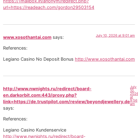
https://1mailbox.in/anonym/redirect.php?
url=https://readeach.com/gordon29503154
July 10, 2026 at 9:01 am
www.xosothantai.com
says:
References:
Legiano Casino No Deposit Bonus
http://www.xosothantai.com
July
http://www.nwnights.ru/redirect/board-
10,
202
en.darkorbit.com:443/proxy.php?
at
9:56
link=https://de.trustpilot.com/review/beyondjewellery.de
am
says:
References:
Legiano Casino Kundenservice
http://www.nwnights.ru/redirect/board-