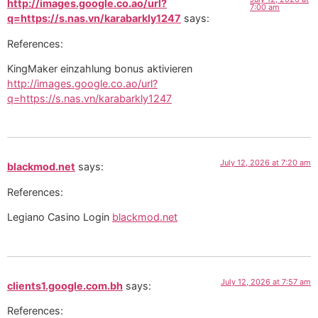
http://images.google.co.ao/url?
7:00 am
q=https://s.nas.vn/karabarkly1247
says:
References:
KingMaker einzahlung bonus aktivieren
http://images.google.co.ao/url?
q=https://s.nas.vn/karabarkly1247
July 12, 2026 at 7:20 am
blackmod.net
says:
References:
Legiano Casino Login
blackmod.net
July 12, 2026 at 7:57 am
clients1.google.com.bh
says:
References: