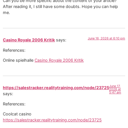
Can you be more specific about the content of your article?
After reading it, I still have some doubts. Hope you can help
me.
June 16, 2026 at 6:10 pm
Casino Royale 2006 Kritik
says:
References:
Online spielhalle
Casino Royale 2006 Kritik
June 17,
https://salestracker.realitytraining.com/node/23725
2026 at
5:47 am
says:
References:
Coolcat casino
https://salestracker.realitytraining.com/node/23725