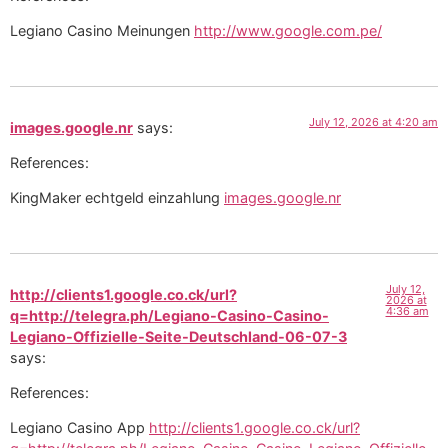
Legiano Casino Meinungen
http://www.google.com.pe/
July 12, 2026 at 4:20 am
images.google.nr
says:
References:
KingMaker echtgeld einzahlung
images.google.nr
July 12,
http://clients1.google.co.ck/url?
2026 at
4:36 am
q=http://telegra.ph/Legiano-Casino-Casino-
Legiano-Offizielle-Seite-Deutschland-06-07-3
says:
References:
Legiano Casino App
http://clients1.google.co.ck/url?