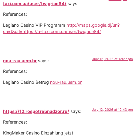
taxi.com.ua/user/twigrice84/
says:
References:
Legiano Casino VIP Programm
http://maps.google.dj/url?
sa=t&url=https://a-taxi.com.ua/user/twigrice84/
July 12, 2026 at 12:27 pm
nou-rau.uem.br
says:
References:
Legiano Casino Betrug
nou-rau.uem.br
July 12, 2026 at 12:43 pm
https://12.rospotrebnadzor.ru/
says:
References:
KingMaker Casino Einzahlung jetzt