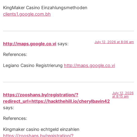
KingMaker Casino Einzahlungsmethoden
clients1.google.com.bh
July 12, 2026 at 8:06 am
http://maps.google.co.vi
says:
References:
Legiano Casino Registrierung
http://maps.google.co.vi
July 12, 2026
https://zooshans.by/registration/?
at 8:15 am
redirect_url=https://hackthehill.io/cherylbavin42
says:
References:
Kingmaker casino echtgeld einzahlen
https://zooshans.by/registration/?