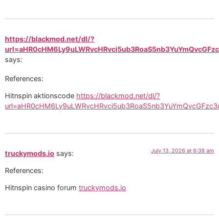
https://blackmod.net/dl/?
url=aHR0cHM6Ly9uLWRvcHRvci5ub3RoaS5nb3YuYmQvcGFz
says:
References:
Hitnspin aktionscode
https://blackmod.net/dl/?
url=aHR0cHM6Ly9uLWRvcHRvci5ub3RoaS5nb3YuYmQvcGFzc3
July 13, 2026 at 6:38 am
truckymods.io
says:
References:
Hitnspin casino forum
truckymods.io