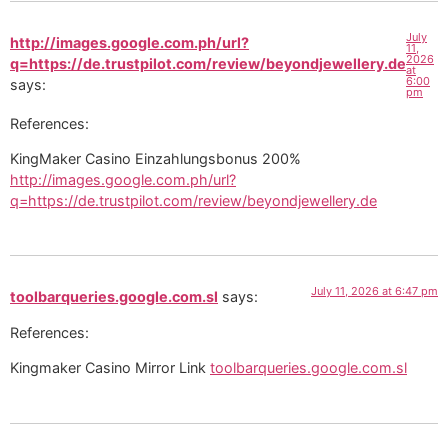
July
http://images.google.com.ph/url?
11,
2026
q=https://de.trustpilot.com/review/beyondjewellery.de
at
6:00
says:
pm
References:
KingMaker Casino Einzahlungsbonus 200%
http://images.google.com.ph/url?
q=https://de.trustpilot.com/review/beyondjewellery.de
July 11, 2026 at 6:47 pm
toolbarqueries.google.com.sl
says:
References:
Kingmaker Casino Mirror Link
toolbarqueries.google.com.sl