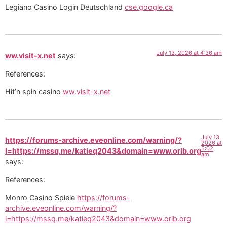
Legiano Casino Login Deutschland
cse.google.ca
July 13, 2026 at 4:36 am
ww.visit-x.net
says:
References:
Hit’n spin casino
ww.visit-x.net
July 13,
https://forums-archive.eveonline.com/warning/?
2026 at
5:02
l=https://mssq.me/katieq2043&domain=www.orib.org
am
says:
References:
Monro Casino Spiele
https://forums-
archive.eveonline.com/warning/?
l=https://mssq.me/katieq2043&domain=www.orib.org