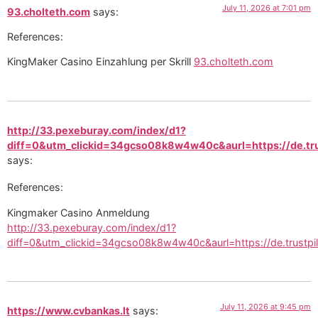
July 11, 2026 at 7:01 pm
93.cholteth.com
says:
References:
KingMaker Casino Einzahlung per Skrill
93.cholteth.com
http://33.pexeburay.com/index/d1?
diff=0&utm_clickid=34gcso08k8w4w40c&aurl=https://de.tru
says:
References:
Kingmaker Casino Anmeldung
http://33.pexeburay.com/index/d1?
diff=0&utm_clickid=34gcso08k8w4w40c&aurl=https://de.trustpil
July 11, 2026 at 9:45 pm
https://www.cvbankas.lt
says: