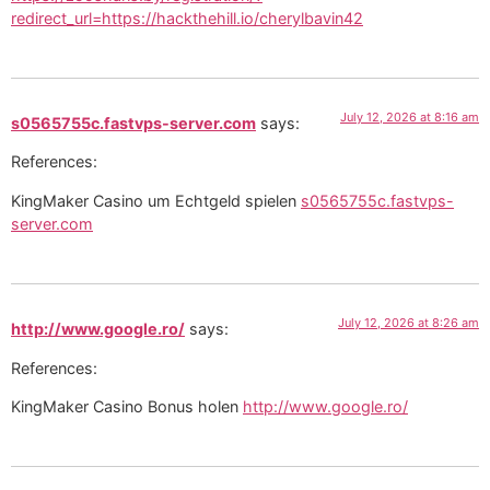
redirect_url=https://hackthehill.io/cherylbavin42
July 12, 2026 at 8:16 am
s0565755c.fastvps-server.com
says:
References:
KingMaker Casino um Echtgeld spielen
s0565755c.fastvps-
server.com
July 12, 2026 at 8:26 am
http://www.google.ro/
says:
References:
KingMaker Casino Bonus holen
http://www.google.ro/