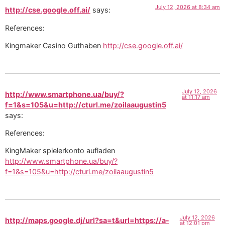
July 12, 2026 at 8:34 am
http://cse.google.off.ai/
says:
References:
Kingmaker Casino Guthaben
http://cse.google.off.ai/
July 12, 2026
http://www.smartphone.ua/buy/?
at 11:17 am
f=1&s=105&u=http://cturl.me/zoilaaugustin5
says:
References:
KingMaker spielerkonto aufladen
http://www.smartphone.ua/buy/?
f=1&s=105&u=http://cturl.me/zoilaaugustin5
July 12, 2026
http://maps.google.dj/url?sa=t&url=https://a-
at 12:01 pm