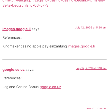
q=http://telegra.ph/Legiano-Casino-Casino-Legiano-Offizielle-
Seite-Deutschland-06-07-3
July 12, 2026 at 5:20 am
images.google.li
says:
References:
Kingmaker casino apple pay einzahlung
images.google.li
July 12, 2026 at 6:18 am
google.co.uz
says:
References:
Legiano Casino Bonus
google.co.uz
July 12, 2026 at