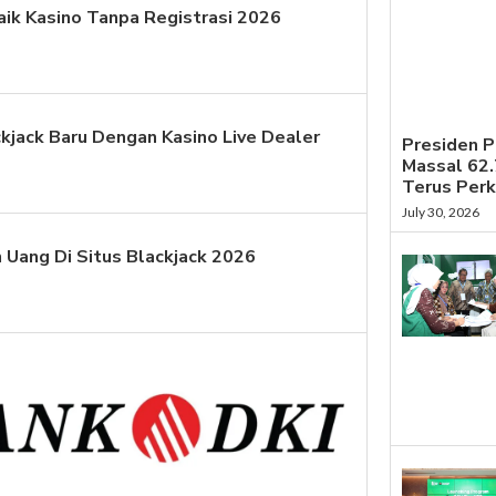
aik Kasino Tanpa Registrasi 2026
kjack Baru Dengan Kasino Live Dealer
Presiden 
Massal 62
Terus Per
July 30, 2026
Uang Di Situs Blackjack 2026