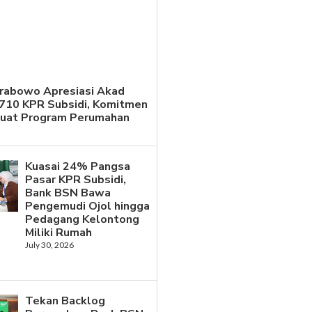
Prabowo Apresiasi Akad
.710 KPR Subsidi, Komitmen
kuat Program Perumahan
Kuasai 24% Pangsa
Pasar KPR Subsidi,
Bank BSN Bawa
Pengemudi Ojol hingga
Pedagang Kelontong
Miliki Rumah
July 30, 2026
Tekan Backlog