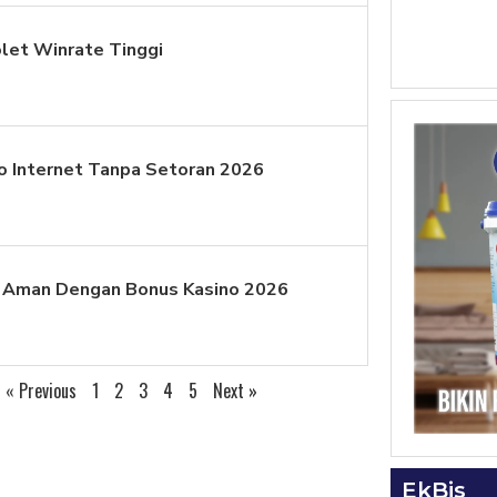
let Winrate Tinggi
 Internet Tanpa Setoran 2026
n Aman Dengan Bonus Kasino 2026
« Previous
1
2
3
4
5
Next »
EkBis