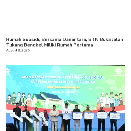
Rumah Subsidi, Bersama Danantara, BTN Buka Jalan
Tukang Bengkel Miliki Rumah Pertama
August 8, 2026
P
P
A
A
M
6
K
S
K
T
P
P