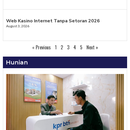
Web Kasino Internet Tanpa Setoran 2026
August 3, 2026
« Previous
1
2
3
4
5
Next »
Hunian