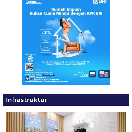
Infrastruktur