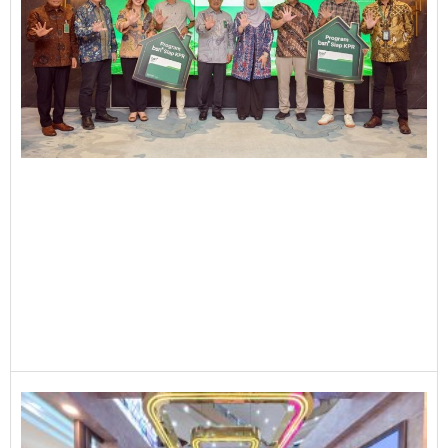
P
‘
K
Ju
M
B
2