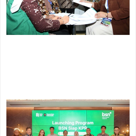
O
h
P
K
M
R
Ju
T
B
P
B
L
I