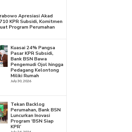
Prabowo Apresiasi Akad
.710 KPR Subsidi, Komitmen
kuat Program Perumahan
Kuasai 24% Pangsa
Pasar KPR Subsidi,
Bank BSN Bawa
Pengemudi Ojol hingga
Pedagang Kelontong
Miliki Rumah
July 30, 2026
Tekan Backlog
Perumahan, Bank BSN
Luncurkan Inovasi
Program ‘BSN Siap
KPR’
July 24, 2026