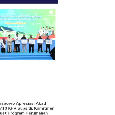
Prabowo Apresiasi Akad
.710 KPR Subsidi, Komitmen
kuat Program Perumahan