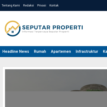
Tentang Kami
Redaksi
Privasi
Kontak
Headline News
Rumah
Apartemen
Infrastruktur
K