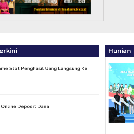
erkini
Hunian
ame Slot Penghasil Uang Langsung Ke
 Online Deposit Dana