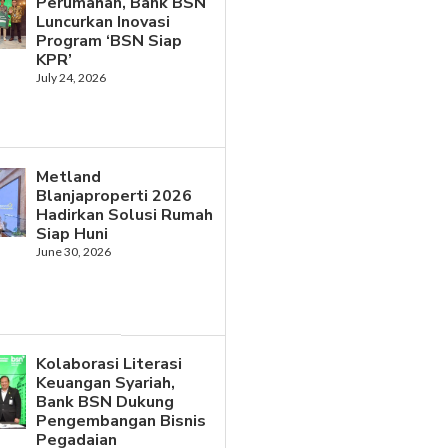
Perumahan, Bank BSN
Luncurkan Inovasi
Program ‘BSN Siap
KPR’
July 24, 2026
Metland
Blanjaproperti 2026
Hadirkan Solusi Rumah
Siap Huni
June 30, 2026
Kolaborasi Literasi
Keuangan Syariah,
Bank BSN Dukung
Pengembangan Bisnis
Pegadaian