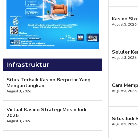
Kasino Slo
August 3, 2026
Seluler Ke
August 3, 2026
Infrastruktur
Situs Terbaik Kasino Berputar Yang
Cara Memp
Menguntungkan
August 3, 2026
August 3, 2026
Virtual Kasino Strategi Mesin Judi
2026
Situs Judi 
August 3, 2026
August 3, 2026