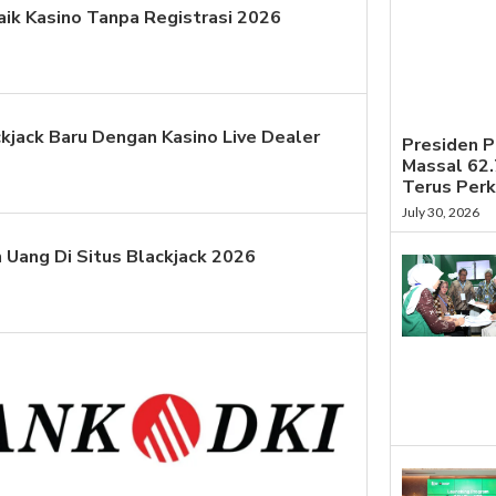
aik Kasino Tanpa Registrasi 2026
kjack Baru Dengan Kasino Live Dealer
Presiden 
Massal 62
Terus Per
July 30, 2026
Uang Di Situs Blackjack 2026