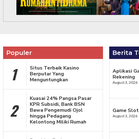
Populer
Berita T
1
Situs Terbaik Kasino
Aplikasi G
Berputar Yang
Rekening
Menguntungkan
August 3, 2026
Kuasai 24% Pangsa Pasar
2
KPR Subsidi, Bank BSN
Bawa Pengemudi Ojol
Game Slot
hingga Pedagang
August 3, 2026
Kelontong Miliki Rumah