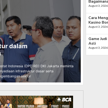
Bagaimana
August 3, 2026
Cara Menga
Kasino Bo
August 3, 2026
Game Judi
Asli
man Sejuta Pohon
August 3, 2026
ukung Penuh!
ealestat Indonesia (REI) melaksanakan
n Sejuta Pohon di Taman Kehati, Lampung
enteri