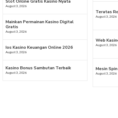
Slot Online Gratis Kasino Nyata
August 3, 2026
Teratas Ro
August 3, 2026
Mainkan Permainan Kasino Digital
Gratis
August 3, 2026
Web Kasino
August 3, 2026
Ios Kasino Keuangan Online 2026
August 3, 2026
Kasino Bonus Sambutan Terbaik
Mesin Spi
August 3, 2026
August 3, 2026