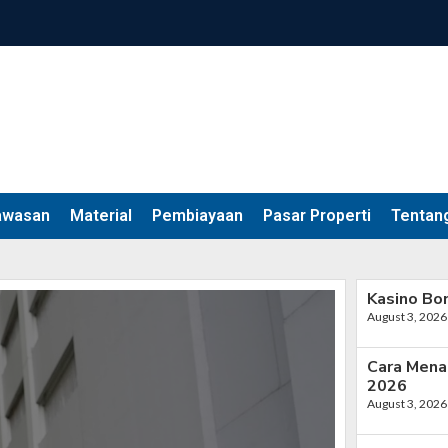
awasan
Material
Pembiayaan
Pasar Properti
Tentan
Kasino Bo
August 3, 2026
Cara Menan
2026
August 3, 2026