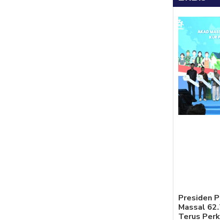
Presiden 
Massal 62
Terus Per