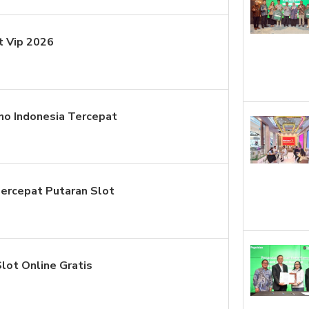
t Vip 2026
no Indonesia Tercepat
ercepat Putaran Slot
Slot Online Gratis