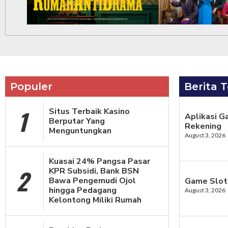
Populer
Berita T
1
Situs Terbaik Kasino
Aplikasi G
Berputar Yang
Rekening
Menguntungkan
August 3, 2026
Kuasai 24% Pangsa Pasar
2
KPR Subsidi, Bank BSN
Bawa Pengemudi Ojol
Game Slot
hingga Pedagang
August 3, 2026
Kelontong Miliki Rumah