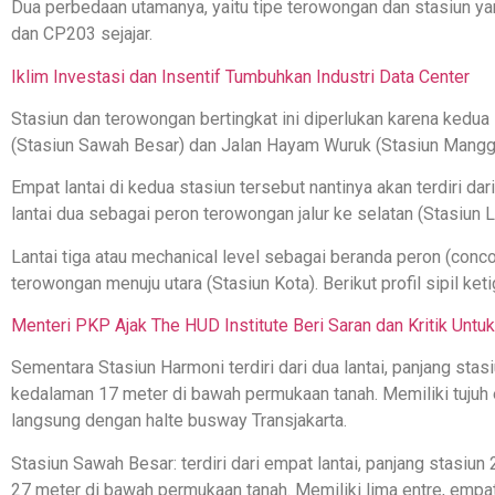
Dua perbedaan utamanya, yaitu tipe terowongan dan stasiun y
dan CP203 sejajar.
Iklim Investasi dan Insentif Tumbuhkan Industri Data Center
Stasiun dan terowongan bertingkat ini diperlukan karena kedua
(Stasiun Sawah Besar) dan Jalan Hayam Wuruk (Stasiun Mangg
Empat lantai di kedua stasiun tersebut nantinya akan terdiri da
lantai dua sebagai peron terowongan jalur ke selatan (Stasiun 
Lantai tiga atau mechanical level sebagai beranda peron (conc
terowongan menuju utara (Stasiun Kota). Berikut profil sipil keti
Menteri PKP Ajak The HUD Institute Beri Saran dan Kritik Unt
Sementara Stasiun Harmoni terdiri dari dua lantai, panjang stas
kedalaman 17 meter di bawah permukaan tanah. Memiliki tujuh en
langsung dengan halte busway Transjakarta.
Stasiun Sawah Besar: terdiri dari empat lantai, panjang stasiun
27 meter di bawah permukaan tanah. Memiliki lima entre, empat 