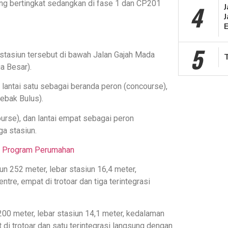
ang bertingkat sedangkan di fase 1 dan CP201
4
J
5
 stasiun tersebut di bawah Jalan Gajah Mada
a Besar).
ri lantai satu sebagai beranda peron (concourse),
Lebak Bulus).
ourse), dan lantai empat sebagai peron
ga stasiun.
uk Program Perumahan
iun 252 meter, lebar stasiun 16,4 meter,
tre, empat di trotoar dan tiga terintegrasi
 200 meter, lebar stasiun 14,1 meter, kedalaman
di trotoar dan satu terintegrasi langsung dengan