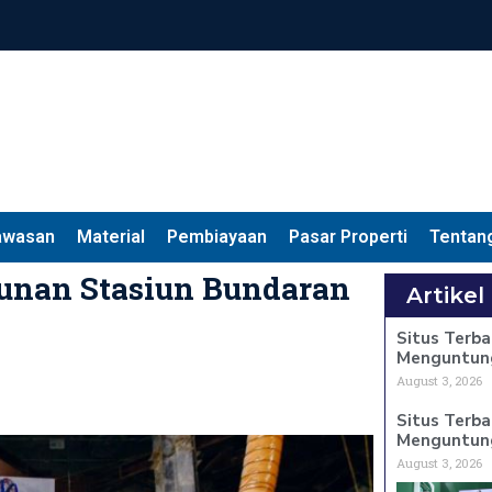
awasan
Material
Pembiayaan
Pasar Properti
Tentan
unan Stasiun Bundaran
Artikel
Situs Terba
Menguntun
August 3, 2026
Situs Terba
Menguntun
August 3, 2026