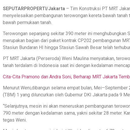
SEPUTARPROPERTI/Jakarta
– Tim Konstruksi PT MRT Jakart
menyelesaikan pembangunan terowongan kereta bawah tanah ter
bawah permukaan tanah.
Terowongan sepanjang sekitar 390 meter ini menghubungkan S
merupakan bagian dari paket kontrak CP202 pembangunan MRT J
Stasiun Bundaran HI hingga Stasiun Sawah Besar telah terhubu
PT MRT Jakarta (Perseroda) Weni Maulina menyatakan, terowo
tanah terdalam di Indonesia saat ini dengan kedalaman mencap
Cita-Cita Pramono dan Andra Soni, Berharap MRT Jakarta Tem
Menurut Weni,dibangun selama empat bulan, Mei—September 
(TBM) 1 yang diluncurkan oleh Gubernur DKI Jakarta pada 9 Mei
“Selanjutnya, mesin ini akan meneruskan pembangunan terowo
790 meter dengan kedalaman sama, yakni sekitar 28 meter. Ka
tegas Weni.