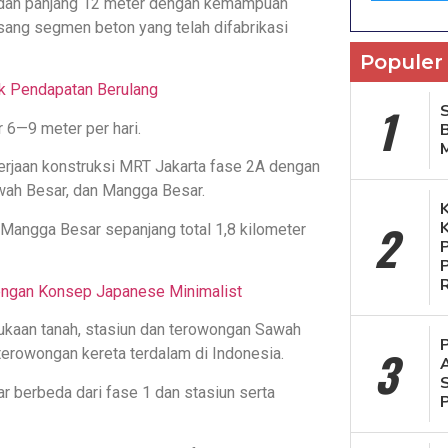
er dan panjang 12 meter dengan kemampuan
ang segmen beton yang telah difabrikasi
Populer
ak Pendapatan Berulang
1
S
6—9 meter per hari.
rjaan konstruksi MRT Jakarta fase 2A dengan
wah Besar, dan Mangga Besar.
2
 Mangga Besar sepanjang total 1,8 kilometer
dengan Konsep Japanese Minimalist
kaan tanah, stasiun dan terowongan Sawah
3
erowongan kereta terdalam di Indonesia.
 berbeda dari fase 1 dan stasiun serta