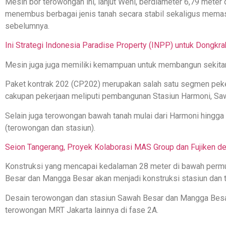
Mesin bor terowongan ini, lanjut Weni, berdiameter 6,79 met
menembus berbagai jenis tanah secara stabil sekaligus memas
sebelumnya.
Ini Strategi Indonesia Paradise Property (INPP) untuk Dongkr
Mesin juga juga memiliki kemampuan untuk membangun sekitar 
Paket kontrak 202 (CP202) merupakan salah satu segmen peke
cakupan pekerjaan meliputi pembangunan Stasiun Harmoni, Sa
Selain juga terowongan bawah tanah mulai dari Harmoni hingga
(terowongan dan stasiun).
Seion Tangerang, Proyek Kolaborasi MAS Group dan Fujiken 
Konstruksi yang mencapai kedalaman 28 meter di bawah permu
Besar dan Mangga Besar akan menjadi konstruksi stasiun dan t
Desain terowongan dan stasiun Sawah Besar dan Mangga Besar
terowongan MRT Jakarta lainnya di fase 2A.