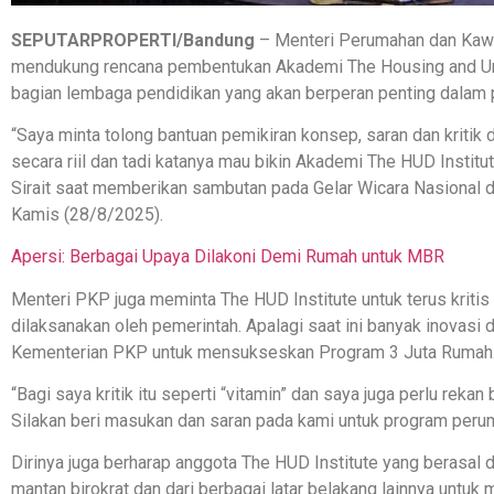
SEPUTARPROPERTI/Bandung
– Menteri Perumahan dan Kawa
mendukung rencana pembentukan Akademi The Housing and Ur
bagian lembaga pendidikan yang akan berperan penting dalam 
“Saya minta tolong bantuan pemikiran konsep, saran dan kritik d
secara riil dan tadi katanya mau bikin Akademi The HUD Institu
Sirait saat memberikan sambutan pada Gelar Wicara Nasional di
Kamis (28/8/2025).
Apersi: Berbagai Upaya Dilakoni Demi Rumah untuk MBR
Menteri PKP juga meminta The HUD Institute untuk terus kriti
dilaksanakan oleh pemerintah. Apalagi saat ini banyak inovasi
Kementerian PKP untuk mensukseskan Program 3 Juta Rumah
“Bagi saya kritik itu seperti “vitamin” dan saya juga perlu rek
Silakan beri masukan dan saran pada kami untuk program peruma
Dirinya juga berharap anggota The HUD Institute yang berasal d
mantan birokrat dan dari berbagai latar belakang lainnya untu