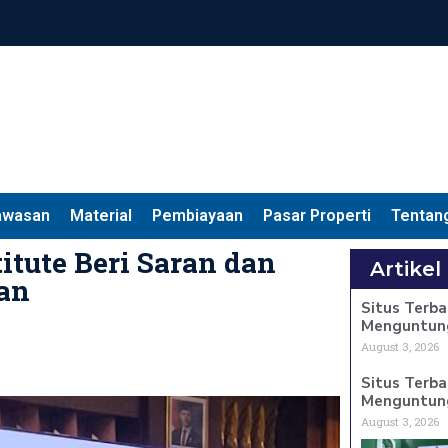
awasan
Material
Pembiayaan
Pasar Properti
Tentan
tute Beri Saran dan
Artikel
an
Situs Terba
Menguntun
August 3, 2026
Situs Terba
Menguntun
August 3, 2026