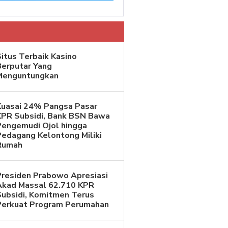
itus Terbaik Kasino
Berputar Yang
Menguntungkan
Kuasai 24% Pangsa Pasar
KPR Subsidi, Bank BSN Bawa
Pengemudi Ojol hingga
Pedagang Kelontong Miliki
Rumah
Presiden Prabowo Apresiasi
Akad Massal 62.710 KPR
Subsidi, Komitmen Terus
Perkuat Program Perumahan