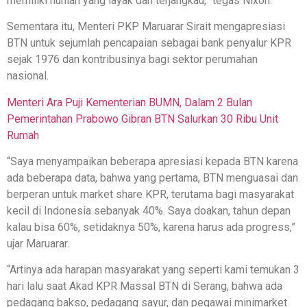
memiliki hunian yang layak dan terjangkau,” tegas Nixon.
Sementara itu, Menteri PKP Maruarar Sirait mengapresiasi
BTN untuk sejumlah pencapaian sebagai bank penyalur KPR
sejak 1976 dan kontribusinya bagi sektor perumahan
nasional.
Menteri Ara Puji Kementerian BUMN, Dalam 2 Bulan
Pemerintahan Prabowo Gibran BTN Salurkan 30 Ribu Unit
Rumah
“Saya menyampaikan beberapa apresiasi kepada BTN karena
ada beberapa data, bahwa yang pertama, BTN menguasai dan
berperan untuk market share KPR, terutama bagi masyarakat
kecil di Indonesia sebanyak 40%. Saya doakan, tahun depan
kalau bisa 60%, setidaknya 50%, karena harus ada progress,”
ujar Maruarar.
“Artinya ada harapan masyarakat yang seperti kami temukan 3
hari lalu saat Akad KPR Massal BTN di Serang, bahwa ada
pedagang bakso, pedagang sayur, dan pegawai minimarket