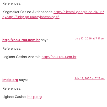
References:
Kingmaker Casino Aktionscode
http://clients1.google.co.ck/url?
q=http://linky.pp.ua/taylahennings5
July 12, 2026 at 7:11 am
http://nou-rau.uem.br
says:
References:
Legiano Casino Android
http://nou-rau.uem.br
July 12, 2026 at 7:21 am
imslp.org
says:
References:
Ligiano Casino
imslp.org