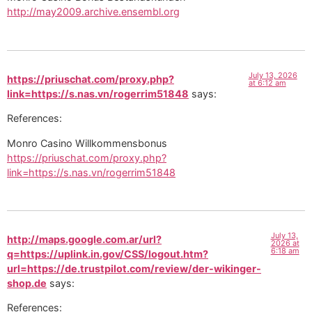
http://may2009.archive.ensembl.org
July 13, 2026
https://priuschat.com/proxy.php?
at 6:12 am
link=https://s.nas.vn/rogerrim51848
says:
References:
Monro Casino Willkommensbonus
https://priuschat.com/proxy.php?
link=https://s.nas.vn/rogerrim51848
July 13,
http://maps.google.com.ar/url?
2026 at
6:18 am
q=https://uplink.in.gov/CSS/logout.htm?
url=https://de.trustpilot.com/review/der-wikinger-
shop.de
says:
References: