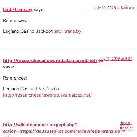
July 10, 2026 at 5:49 am
lardi-trans.by
says:
References:
Legiano Casino Jackpot
lardi-trans.by
July 10, 2026 at 6:39
http://researchesanswered.akamaized.net/
am
says:
References:
Legiano Casino Live Casino
http://researchesanswered.akamaized.net/
July 10,
http://wiki.desmume.org/api.php?
2026 at
7:31 am
action=https://de.trustpilot.com/review/edelkranz.de