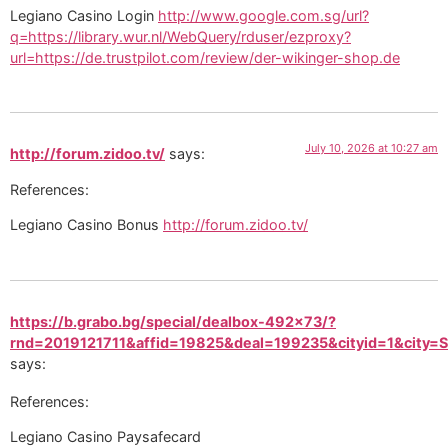
Legiano Casino Login
http://www.google.com.sg/url?
q=https://library.wur.nl/WebQuery/rduser/ezproxy?
url=https://de.trustpilot.com/review/der-wikinger-shop.de
July 10, 2026 at 10:27 am
http://forum.zidoo.tv/
says:
References:
Legiano Casino Bonus
http://forum.zidoo.tv/
https://b.grabo.bg/special/dealbox-492x73/?
rnd=2019121711&affid=19825&deal=199235&cityid=1&city=Sof
says:
References:
Legiano Casino Paysafecard