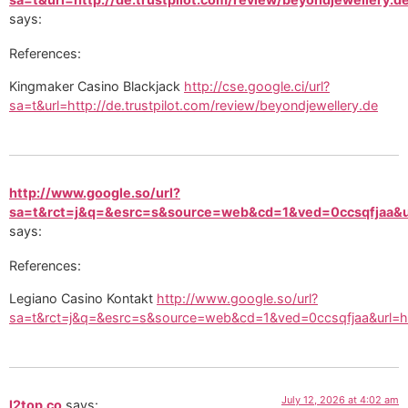
says:
References:
Kingmaker Casino Blackjack
http://cse.google.ci/url?
sa=t&url=http://de.trustpilot.com/review/beyondjewellery.de
http://www.google.so/url?
sa=t&rct=j&q=&esrc=s&source=web&cd=1&ved=0ccsqfjaa&url=h
says:
References:
Legiano Casino Kontakt
http://www.google.so/url?
sa=t&rct=j&q=&esrc=s&source=web&cd=1&ved=0ccsqfjaa&url=https
July 12, 2026 at 4:02 am
l2top.co
says: