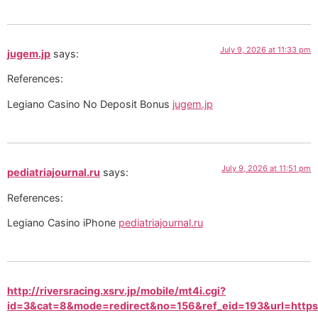
July 9, 2026 at 11:33 pm
jugem.jp
says:
References:
Legiano Casino No Deposit Bonus
jugem.jp
July 9, 2026 at 11:51 pm
pediatriajournal.ru
says:
References:
Legiano Casino iPhone
pediatriajournal.ru
http://riversracing.xsrv.jp/mobile/mt4i.cgi?
id=3&cat=8&mode=redirect&no=156&ref_eid=193&url=https:/