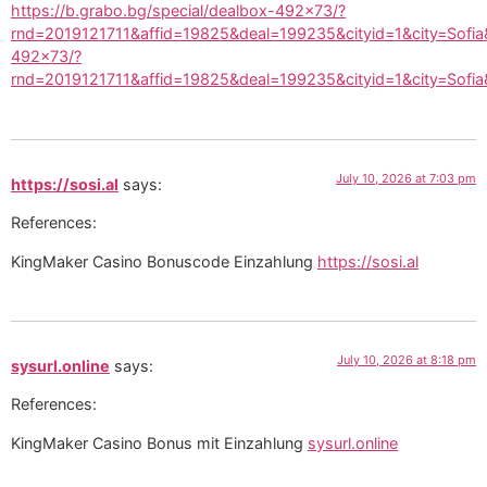
https://b.grabo.bg/special/dealbox-492×73/?
rnd=2019121711&affid=19825&deal=199235&cityid=1&city=Sofia&cl
492×73/?
rnd=2019121711&affid=19825&deal=199235&cityid=1&city=Sofia&c
July 10, 2026 at 7:03 pm
https://sosi.al
says:
References:
KingMaker Casino Bonuscode Einzahlung
https://sosi.al
July 10, 2026 at 8:18 pm
sysurl.online
says:
References:
KingMaker Casino Bonus mit Einzahlung
sysurl.online