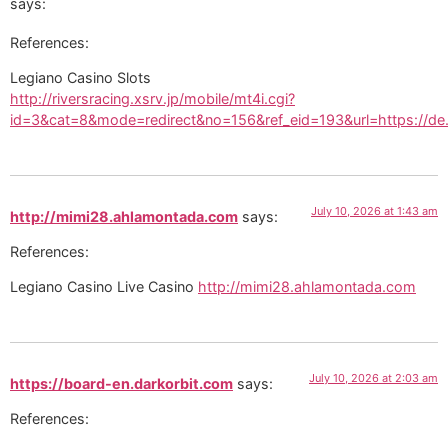
says:
References:
Legiano Casino Slots
http://riversracing.xsrv.jp/mobile/mt4i.cgi?
id=3&cat=8&mode=redirect&no=156&ref_eid=193&url=https://de.t
July 10, 2026 at 1:43 am
http://mimi28.ahlamontada.com
says:
References:
Legiano Casino Live Casino
http://mimi28.ahlamontada.com
July 10, 2026 at 2:03 am
https://board-en.darkorbit.com
says:
References: