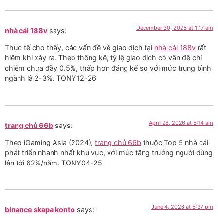
December 30, 2025 at 1:17 am
nhà cái 188v
says:
Thực tế cho thấy, các vấn đề về giao dịch tại
nhà cái 188v
rất
hiếm khi xảy ra. Theo thống kê, tỷ lệ giao dịch có vấn đề chỉ
chiếm chưa đầy 0.5%, thấp hơn đáng kể so với mức trung bình
ngành là 2-3%. TONY12-26
April 28, 2026 at 5:14 am
trang chủ 66b
says:
Theo iGaming Asia (2024),
trang chủ 66b
thuộc Top 5 nhà cái
phát triển nhanh nhất khu vực, với mức tăng trưởng người dùng
lên tới 62%/năm. TONY04-25
June 4, 2026 at 5:37 pm
binance skapa konto
says: