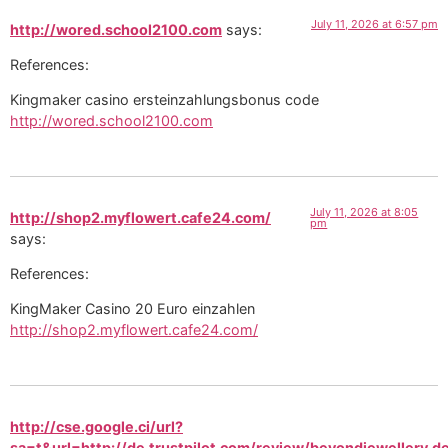
July 11, 2026 at 6:57 pm
http://wored.school2100.com
says:
References:
Kingmaker casino ersteinzahlungsbonus code
http://wored.school2100.com
July 11, 2026 at 8:05
http://shop2.myflowert.cafe24.com/
pm
says:
References:
KingMaker Casino 20 Euro einzahlen
http://shop2.myflowert.cafe24.com/
http://cse.google.ci/url?
sa=t&url=http://de.trustpilot.com/review/beyondjewellery.d