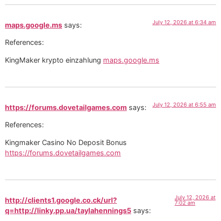
July 12, 2026 at 6:34 am
maps.google.ms
says:
References:
KingMaker krypto einzahlung
maps.google.ms
July 12, 2026 at 6:55 am
https://forums.dovetailgames.com
says:
References:
Kingmaker Casino No Deposit Bonus
https://forums.dovetailgames.com
July 12, 2026 at
http://clients1.google.co.ck/url?
7:02 am
q=http://linky.pp.ua/taylahennings5
says: