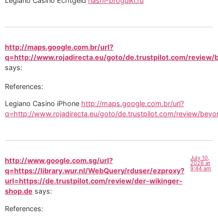
Legiano Casino Echtgeld
nashi-progulki.ru
http://maps.google.com.br/url?
q=http://www.rojadirecta.eu/goto/de.trustpilot.com/review/
says:
References:
Legiano Casino iPhone
http://maps.google.com.br/url?
q=http://www.rojadirecta.eu/goto/de.trustpilot.com/review/beyo
July 10,
http://www.google.com.sg/url?
2026 at
9:44 am
q=https://library.wur.nl/WebQuery/rduser/ezproxy?
url=https://de.trustpilot.com/review/der-wikinger-
shop.de
says:
References: