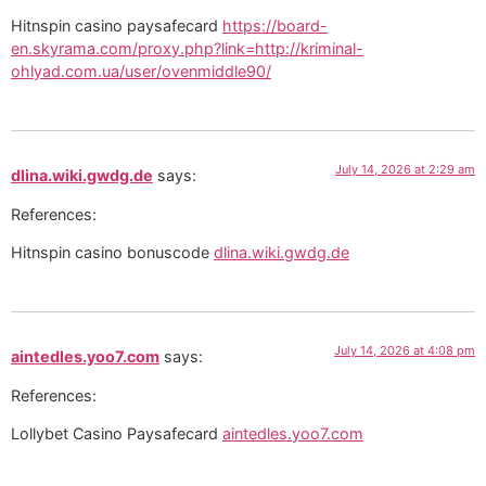
Hitnspin casino paysafecard
https://board-
en.skyrama.com/proxy.php?link=http://kriminal-
ohlyad.com.ua/user/ovenmiddle90/
July 14, 2026 at 2:29 am
dlina.wiki.gwdg.de
says:
References:
Hitnspin casino bonuscode
dlina.wiki.gwdg.de
July 14, 2026 at 4:08 pm
aintedles.yoo7.com
says:
References:
Lollybet Casino Paysafecard
aintedles.yoo7.com