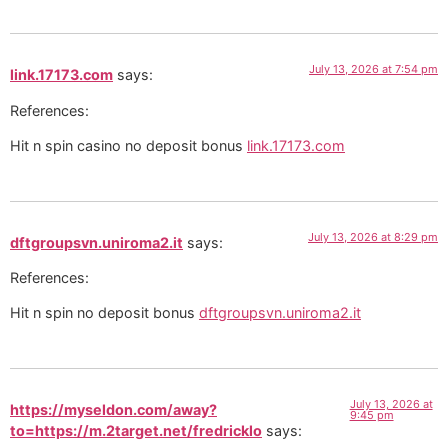
July 13, 2026 at 7:54 pm
link.17173.com
says:
References:
Hit n spin casino no deposit bonus
link.17173.com
July 13, 2026 at 8:29 pm
dftgroupsvn.uniroma2.it
says:
References:
Hit n spin no deposit bonus
dftgroupsvn.uniroma2.it
July 13, 2026 at
https://myseldon.com/away?
9:45 pm
to=https://m.2target.net/fredricklo
says: