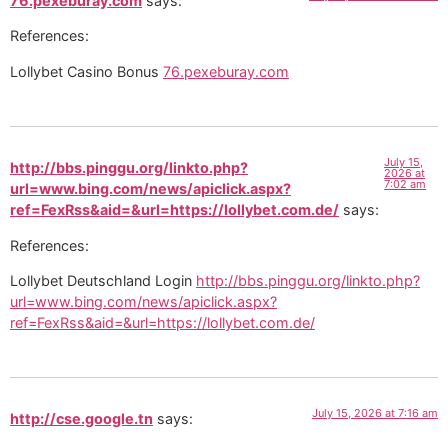
76.pexeburay.com
says:
References:
Lollybet Casino Bonus
76.pexeburay.com
July 15,
http://bbs.pinggu.org/linkto.php?
2026 at
7:02 am
url=www.bing.com/news/apiclick.aspx?
ref=FexRss&aid=&url=https://lollybet.com.de/
says:
References:
Lollybet Deutschland Login
http://bbs.pinggu.org/linkto.php?
url=www.bing.com/news/apiclick.aspx?
ref=FexRss&aid=&url=https://lollybet.com.de/
July 15, 2026 at 7:16 am
http://cse.google.tn
says: