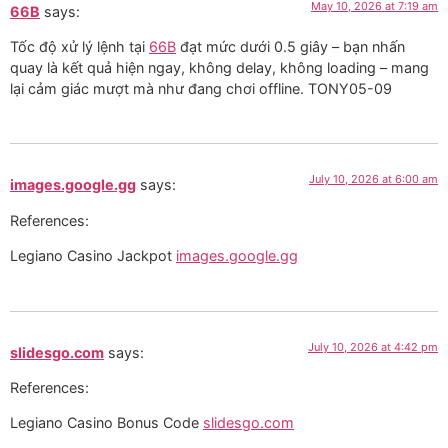
May 10, 2026 at 7:19 am
66B
says:
Tốc độ xử lý lệnh tại
66B
đạt mức dưới 0.5 giây – bạn nhấn
quay là kết quả hiện ngay, không delay, không loading – mang
lại cảm giác mượt mà như đang chơi offline. TONY05-09
July 10, 2026 at 6:00 am
images.google.gg
says:
References:
Legiano Casino Jackpot
images.google.gg
July 10, 2026 at 4:42 pm
slidesgo.com
says:
References:
Legiano Casino Bonus Code
slidesgo.com