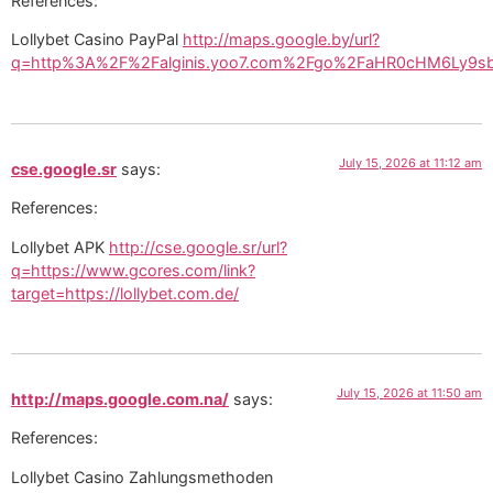
References:
Lollybet Casino PayPal
http://maps.google.by/url?
q=http%3A%2F%2Falginis.yoo7.com%2Fgo%2FaHR0cHM6Ly9s
July 15, 2026 at 11:12 am
cse.google.sr
says:
References:
Lollybet APK
http://cse.google.sr/url?
q=https://www.gcores.com/link?
target=https://lollybet.com.de/
July 15, 2026 at 11:50 am
http://maps.google.com.na/
says:
References:
Lollybet Casino Zahlungsmethoden