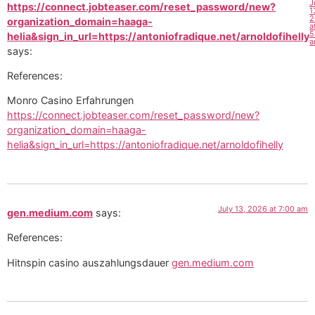
J
https://connect.jobteaser.com/reset_password/new?
1
2
organization_domain=haaga-
a
5
helia&sign_in_url=https://antoniofradique.net/arnoldofihelly
a
says:
References:
Monro Casino Erfahrungen
https://connect.jobteaser.com/reset_password/new?
organization_domain=haaga-
helia&sign_in_url=https://antoniofradique.net/arnoldofihelly
July 13, 2026 at 7:00 am
gen.medium.com
says:
References:
Hitnspin casino auszahlungsdauer
gen.medium.com