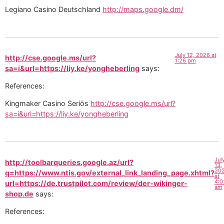
Legiano Casino Deutschland
http://maps.google.dm/
July 12, 2026 at
http://cse.google.ms/url?
1:26 pm
sa=i&url=https://liy.ke/yongheberling
says:
References:
Kingmaker Casino Seriös
http://cse.google.ms/url?
sa=i&url=https://liy.ke/yongheberling
Jul
http://toolbarqueries.google.az/url?
13,
20
q=https://www.ntis.gov/external_link_landing_page.xhtml?
at
4:0
url=https://de.trustpilot.com/review/der-wikinger-
am
shop.de
says:
References: