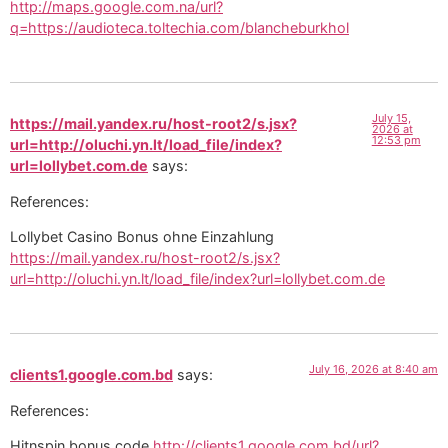
http://maps.google.com.na/url?
q=https://audioteca.toltechia.com/blancheburkhol
July 15,
https://mail.yandex.ru/host-root2/s.jsx?
2026 at
12:53 pm
url=http://oluchi.yn.lt/load_file/index?
url=lollybet.com.de
says:
References:
Lollybet Casino Bonus ohne Einzahlung
https://mail.yandex.ru/host-root2/s.jsx?
url=http://oluchi.yn.lt/load_file/index?url=lollybet.com.de
July 16, 2026 at 8:40 am
clients1.google.com.bd
says:
References:
Hitnspin bonus code
http://clients1.google.com.bd/url?