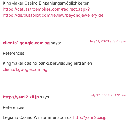
KingMaker Casino Einzahlungsmöglichkeiten
https://ceti.astroempires.com/redirect.aspx?
https://de.trustpilot.com/review/beyondjewellery.de
July 11, 2026 at 9:05 pm
clients1.google.com.ag
says:
References:
Kingmaker casino banküberweisung einzahlen
clients1.google.com.ag
July 12, 2026 at 4:21 am
http://yami2.xii.jp
says:
References:
Legiano Casino Willkommensbonus
http://yami2.xii.jp