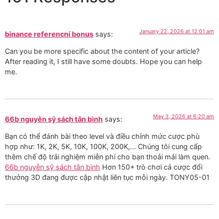
January 22, 2026 at 12:01 am
binance referencní bonus
says:
Can you be more specific about the content of your article?
After reading it, I still have some doubts. Hope you can help
me.
May 3, 2026 at 6:20 am
66b nguyễn sỹ sách tân bình
says:
Bạn có thể đánh bài theo level và điều chỉnh mức cược phù
hợp như: 1K, 2K, 5K, 10K, 100K, 200K,… Chúng tôi cung cấp
thêm chế độ trải nghiệm miễn phí cho bạn thoải mái làm quen.
66b nguyễn sỹ sách tân bình
Hơn 150+ trò chơi cá cược đổi
thưởng 3D đang được cập nhật liên tục mỗi ngày. TONY05-01