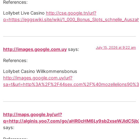
References:
Lollybet Live Casino
http://cse.google.tn/url?
q=https://eggswiki.site/wiki/1_000_Bonus_Slots_schnelle_Ausza
July 15, 2026 at 9:22 am
http://images.google.com.uy
says:
References:
Lollybet Casino Willkommensbonus
http://images.google.com.uy/url?
sa=t&url=http%3A%2F%2F44sex.com%2F%40mozellelions90%
http://maps.google.by/url?
q=http://alginis.yoo7.com/go/aHR0cHM6Ly9sb2xseWJldC5j
says: