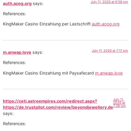
July 11, 2026 at 6:58 pm
auth.acog.org
says:
References:
KingMaker Casino Einzahlung per Lastschrift
auth.acog.org
July 11, 2026 at 7:17 pm
m.anwap.love
says:
References:
KingMaker Casino Einzahlung mit Paysafecard
m.anwap.love
July 11,
https://ceti.astroempires.com/redirect.aspx?
2026 at
7:38 pm
https://de.trustpilot.com/review/beyondjewellery.de
says:
References: