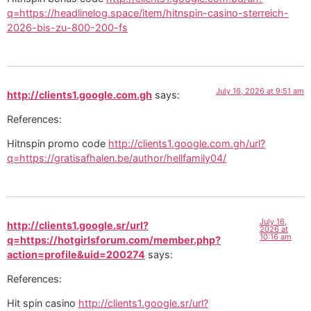
q=https://headlinelog.space/item/hitnspin-casino-sterreich-
2026-bis-zu-800-200-fs
July 16, 2026 at 9:51 am
http://clients1.google.com.gh
says:
References:
Hitnspin promo code
http://clients1.google.com.gh/url?
q=https://gratisafhalen.be/author/hellfamily04/
July 16,
http://clients1.google.sr/url?
2026 at
10:16 am
q=https://hotgirlsforum.com/member.php?
action=profile&uid=200274
says:
References:
Hit spin casino
http://clients1.google.sr/url?