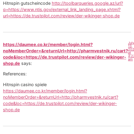
Hitnspin gutscheincode
http://toolbarqueries.google.az/url?
q=https://www.ntis.gov/external_link_landing_page.xhtml?
url=https://de.trustpilot.com/review/der-wikinger-shop.de
Jul
https://daumee.co.kr/member/login.html?
13,
20
noMemberOrder=&returnUrl=http://pharmvestnik.ru/cart?
at
4:2
code&loc=https://de.trustpilot.com/review/der-wikinger-
am
shop.de
says:
References:
Hitnspin casino spiele
https://daumee.co.kr/member/login.html?
noMemberOrder=&returnUrl=http://pharmvestnik.ru/cart?
code&loc=https://de.trustpilot.com/review/der-wikinger-
shop.de