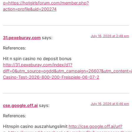
q=https://hotgirlsforum.com/member.php?
action=profile&uid=200274
July 16, 2026 at 2:48 pm
31.pexeburay.com
says:
References:
Hit n spin casino no deposit bonus
http://31.pexeburay.com/index/d1?
diff=0&utm_source=ogdd&utm_campaign=26607&utm_content=&ut
Casino-Test-2026-800–200-Freispiele-06-07-2
July 16, 2026 at 6:46 pm
cse.google.off.ai
says:
References:
Hitnspin casino auszahlungslimit
http://cse.google.off.ai/url?