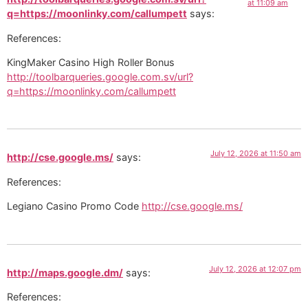
at 11:09 am
q=https://moonlinky.com/callumpett
says:
References:
KingMaker Casino High Roller Bonus
http://toolbarqueries.google.com.sv/url?
q=https://moonlinky.com/callumpett
July 12, 2026 at 11:50 am
http://cse.google.ms/
says:
References:
Legiano Casino Promo Code
http://cse.google.ms/
July 12, 2026 at 12:07 pm
http://maps.google.dm/
says:
References: