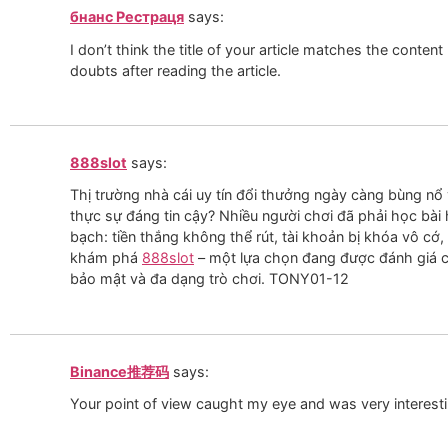
бнанс Рестраця
says:
I don’t think the title of your article matches the conten
doubts after reading the article.
888slot
says:
Thị trường nhà cái uy tín đổi thưởng ngày càng bùng nổ 
thực sự đáng tin cậy? Nhiều người chơi đã phải học bài 
bạch: tiền thắng không thể rút, tài khoản bị khóa vô cớ
khám phá
888slot
– một lựa chọn đang được đánh giá c
bảo mật và đa dạng trò chơi. TONY01-12
Binance推荐码
says:
Your point of view caught my eye and was very interesti