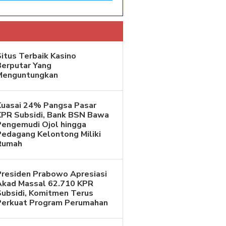
itus Terbaik Kasino
Berputar Yang
Menguntungkan
Kuasai 24% Pangsa Pasar
KPR Subsidi, Bank BSN Bawa
Pengemudi Ojol hingga
Pedagang Kelontong Miliki
Rumah
Presiden Prabowo Apresiasi
Akad Massal 62.710 KPR
Subsidi, Komitmen Terus
Perkuat Program Perumahan