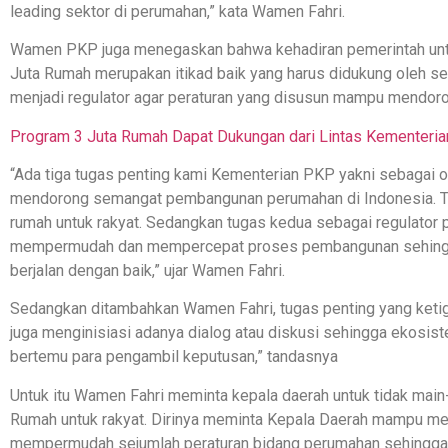
leading sektor di perumahan,” kata Wamen Fahri.
Wamen PKP juga menegaskan bahwa kehadiran pemerintah untu
Juta Rumah merupakan itikad baik yang harus didukung oleh s
menjadi regulator agar peraturan yang disusun mampu mendoro
Program 3 Juta Rumah Dapat Dukungan dari Lintas Kementeria
“Ada tiga tugas penting kami Kementerian PKP yakni sebagai ope
mendorong semangat pembangunan perumahan di Indonesia. T
rumah untuk rakyat. Sedangkan tugas kedua sebagai regulato
mempermudah dan mempercepat proses pembangunan sehing
berjalan dengan baik,” ujar Wamen Fahri.
Sedangkan ditambahkan Wamen Fahri, tugas penting yang ketiga
juga menginisiasi adanya dialog atau diskusi sehingga ekosis
bertemu para pengambil keputusan,” tandasnya
Untuk itu Wamen Fahri meminta kepala daerah untuk tidak mai
Rumah untuk rakyat. Dirinya meminta Kepala Daerah mampu me
mempermudah sejumlah peraturan bidang perumahan sehingga 