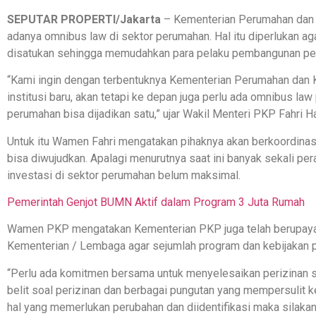
SEPUTAR PROPERTI/Jakarta
– Kementerian Perumahan dan
adanya omnibus law di sektor perumahan. Hal itu diperlukan ag
disatukan sehingga memudahkan para pelaku pembangunan pe
“Kami ingin dengan terbentuknya Kementerian Perumahan da
institusi baru, akan tetapi ke depan juga perlu ada omnibus l
perumahan bisa dijadikan satu,” ujar Wakil Menteri PKP Fahri 
Untuk itu Wamen Fahri mengatakan pihaknya akan berkoordinasi 
bisa diwujudkan. Apalagi menurutnya saat ini banyak sekali p
investasi di sektor perumahan belum maksimal.
Pemerintah Genjot BUMN Aktif dalam Program 3 Juta Rumah
Wamen PKP mengatakan Kementerian PKP juga telah berupaya
Kementerian / Lembaga agar sejumlah program dan kebijakan p
“Perlu ada komitmen bersama untuk menyelesaikan perizinan se
belit soal perizinan dan berbagai pungutan yang mempersulit ke
hal yang memerlukan perubahan dan diidentifikasi maka silak