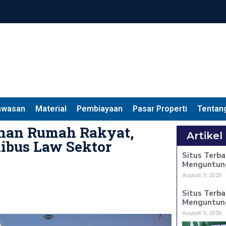
awasan
Material
Pembiayaan
Pasar Properti
Tentan
nan Rumah Rakyat,
Artikel
ibus Law Sektor
Situs Terba
Menguntun
August 3, 2026
Situs Terba
Menguntun
August 3, 2026