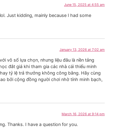
June 15, 2025 at 4:55 am
t lol. Just kidding, mainly because I had some
January 13, 2026 at 7:02 am
với vô số lựa chọn, nhưng liệu đâu là nền tảng
học đắt giá khi tham gia các nhà cái thiếu minh
, hay tỷ lệ trả thưởng không công bằng. Hãy cùng
ao bởi cộng đồng người chơi nhờ tính minh bạch,
March 16, 2026 at 9:14 pm
ng. Thanks. I have a question for you.