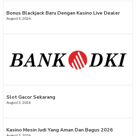
Bonus Blackjack Baru Dengan Kasino Live Dealer
August 3, 2026
Slot Gacor Sekarang
August 3, 2026
Kasino Mesin Judi Yang Aman Dan Bagus 2026
August 3, 2026