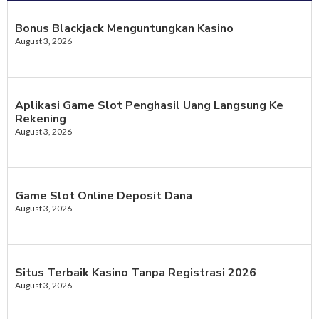
Bonus Blackjack Menguntungkan Kasino
August 3, 2026
Aplikasi Game Slot Penghasil Uang Langsung Ke
Rekening
August 3, 2026
Game Slot Online Deposit Dana
August 3, 2026
Situs Terbaik Kasino Tanpa Registrasi 2026
August 3, 2026