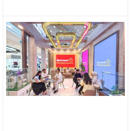
M
B
2
S
S
J