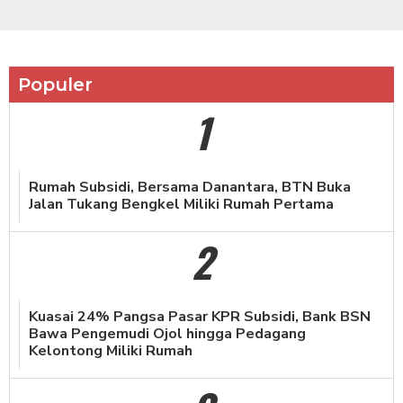
Populer
1
Rumah Subsidi, Bersama Danantara, BTN Buka
Jalan Tukang Bengkel Miliki Rumah Pertama
2
Kuasai 24% Pangsa Pasar KPR Subsidi, Bank BSN
Bawa Pengemudi Ojol hingga Pedagang
Kelontong Miliki Rumah