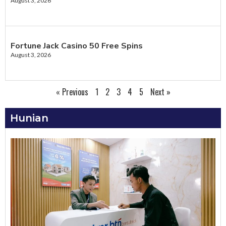
August 3, 2026
Fortune Jack Casino 50 Free Spins
August 3, 2026
« Previous
1
2
3
4
5
Next »
Hunian