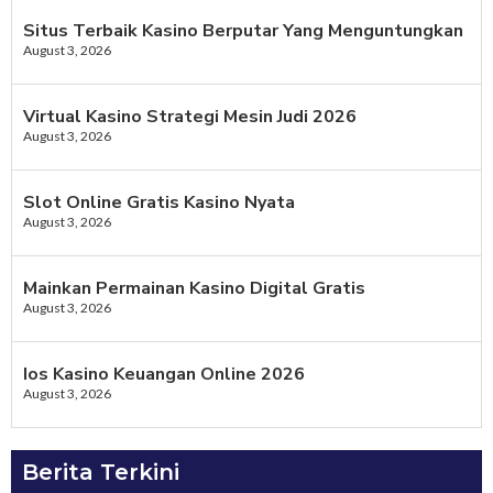
Situs Terbaik Kasino Berputar Yang Menguntungkan
August 3, 2026
Virtual Kasino Strategi Mesin Judi 2026
August 3, 2026
Slot Online Gratis Kasino Nyata
August 3, 2026
Mainkan Permainan Kasino Digital Gratis
August 3, 2026
Ios Kasino Keuangan Online 2026
August 3, 2026
Berita Terkini