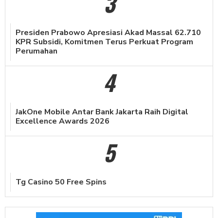
3
Presiden Prabowo Apresiasi Akad Massal 62.710
KPR Subsidi, Komitmen Terus Perkuat Program
Perumahan
4
JakOne Mobile Antar Bank Jakarta Raih Digital
Excellence Awards 2026
5
Tg Casino 50 Free Spins