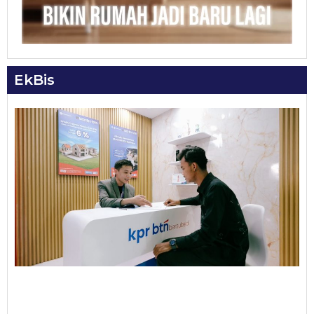
EkBis