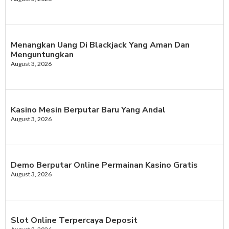
Menangkan Uang Di Blackjack Yang Aman Dan
Menguntungkan
August 3, 2026
Kasino Mesin Berputar Baru Yang Andal
August 3, 2026
Demo Berputar Online Permainan Kasino Gratis
August 3, 2026
Slot Online Terpercaya Deposit