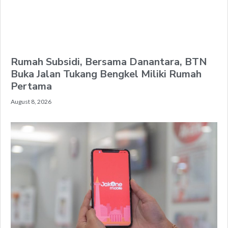
Rumah Subsidi, Bersama Danantara, BTN
Buka Jalan Tukang Bengkel Miliki Rumah
Pertama
August 8, 2026
J
M
A
B
J
R
D
E
A
2
Au