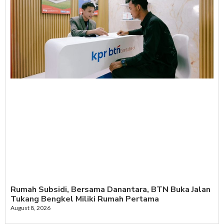
Rumah Subsidi, Bersama Danantara, BTN Buka Jalan
Tukang Bengkel Miliki Rumah Pertama
August 8, 2026