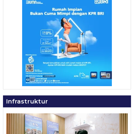
Infrastruktur