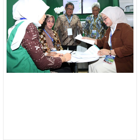
P
P
S
B
B
P
O
h
P
K
M
R
Ju