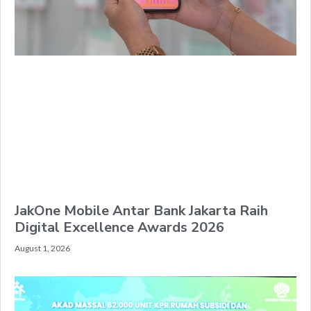
JakOne Mobile Antar Bank Jakarta Raih
Digital Excellence Awards 2026
August 1, 2026
P
P
A