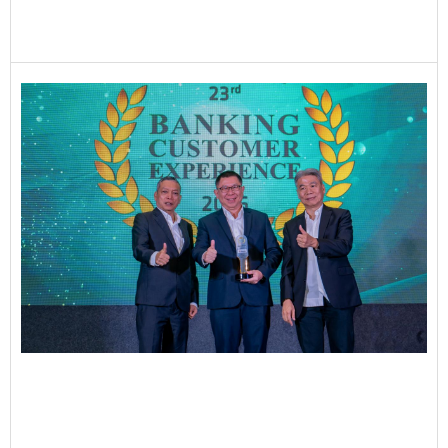
B
R
P
p
I
M
C
E
A
2
J