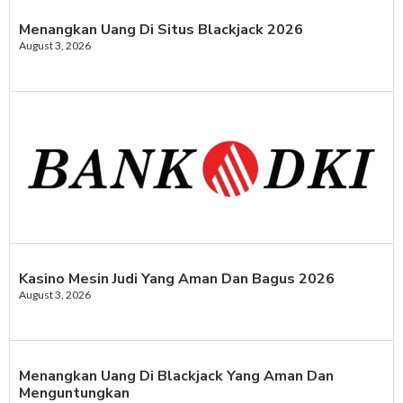
Menangkan Uang Di Situs Blackjack 2026
August 3, 2026
Kasino Mesin Judi Yang Aman Dan Bagus 2026
August 3, 2026
Menangkan Uang Di Blackjack Yang Aman Dan
Menguntungkan