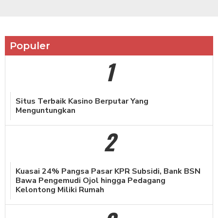
Populer
1
Situs Terbaik Kasino Berputar Yang
Menguntungkan
2
Kuasai 24% Pangsa Pasar KPR Subsidi, Bank BSN
Bawa Pengemudi Ojol hingga Pedagang
Kelontong Miliki Rumah