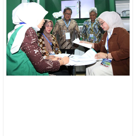
P
P
S
B
B
P
O
h
P
K
M
R
Ju