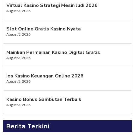
Virtual Kasino Strategi Mesin Judi 2026
August 3, 2026
Slot Online Gratis Kasino Nyata
August 3, 2026
Mainkan Permainan Kasino Digital Gratis
August 3, 2026
Ios Kasino Keuangan Online 2026
August 3, 2026
Kasino Bonus Sambutan Terbaik
August 3, 2026
Berita Terkini