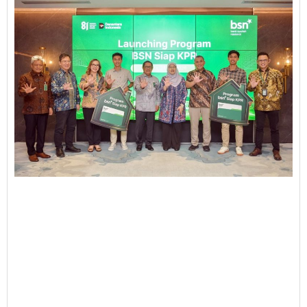
B
P
B
L
I
P
‘
K
Ju