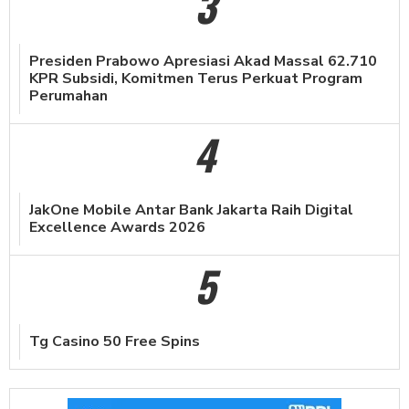
3
Presiden Prabowo Apresiasi Akad Massal 62.710
KPR Subsidi, Komitmen Terus Perkuat Program
Perumahan
4
JakOne Mobile Antar Bank Jakarta Raih Digital
Excellence Awards 2026
5
Tg Casino 50 Free Spins