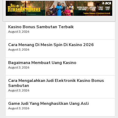
Kasino Bonus Sambutan Terbaik
August 3, 2026
Cara Menang Di Mesin Spin Di Kasino 2026
August 3, 2026
Bagaimana Membuat Uang Kasino
August 3, 2026
Cara Mengalahkan Judi Elektronik Kasino Bonus
Sambutan
August 3, 2026
Game Judi Yang Menghasilkan Uang Asli
August 3, 2026