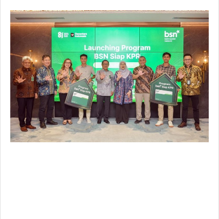
T
B
P
B
L
I
P
‘
K
Ju