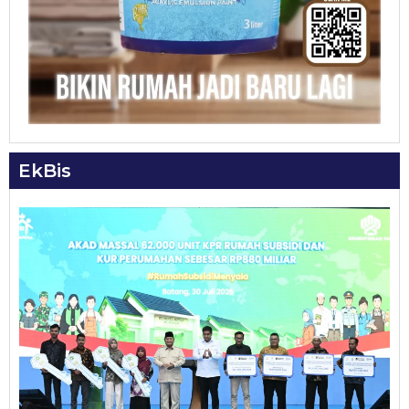
EkBis