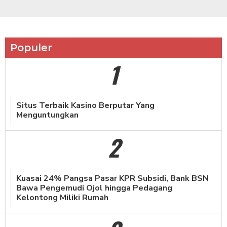
Populer
1
Situs Terbaik Kasino Berputar Yang
Menguntungkan
2
Kuasai 24% Pangsa Pasar KPR Subsidi, Bank BSN
Bawa Pengemudi Ojol hingga Pedagang
Kelontong Miliki Rumah