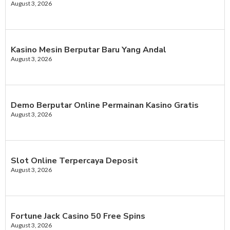
August 3, 2026
Kasino Mesin Berputar Baru Yang Andal
August 3, 2026
Demo Berputar Online Permainan Kasino Gratis
August 3, 2026
Slot Online Terpercaya Deposit
August 3, 2026
Fortune Jack Casino 50 Free Spins
August 3, 2026