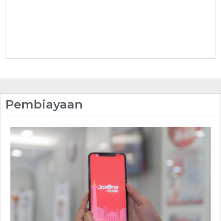
Pembiayaan