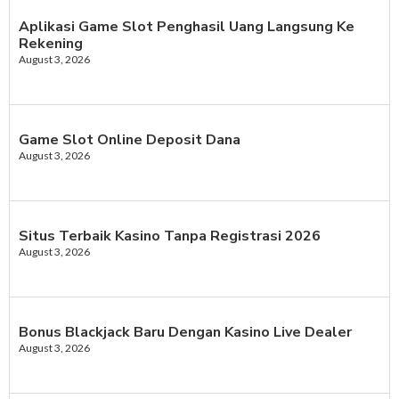
Aplikasi Game Slot Penghasil Uang Langsung Ke
Rekening
August 3, 2026
Game Slot Online Deposit Dana
August 3, 2026
Situs Terbaik Kasino Tanpa Registrasi 2026
August 3, 2026
Bonus Blackjack Baru Dengan Kasino Live Dealer
August 3, 2026