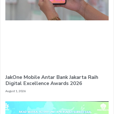
JakOne Mobile Antar Bank Jakarta Raih
Digital Excellence Awards 2026
August 1, 2026
P
P
A