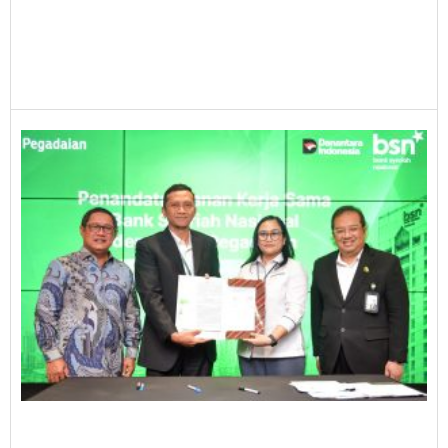
K
L
K
S
B
P
B
P
J