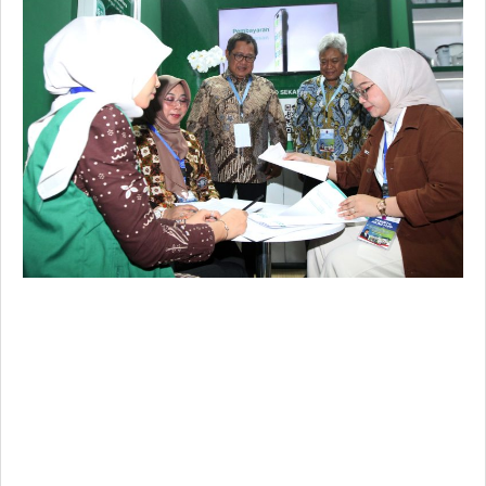
2
P
P
S
B
B
P
O
h
P
K
M
R
Ju