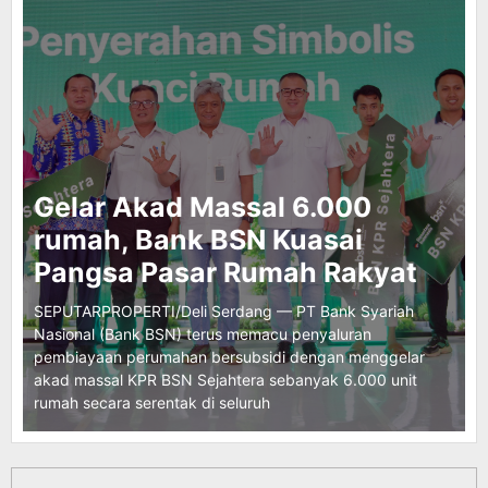
Gelar
Akad Massal 6.000
rumah, Bank BSN Kuasai
Pangsa Pasar Rumah Rakyat
SEPUTARPROPERTI/Deli Serdang — PT Bank Syariah
Nasional (Bank BSN) terus memacu penyaluran
pembiayaan perumahan bersubsidi dengan menggelar
akad massal KPR BSN Sejahtera sebanyak 6.000 unit
rumah secara serentak di seluruh