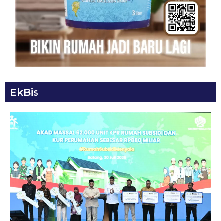
EkBis