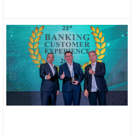
B
R
P
p
I
M
C
E
A
2
J