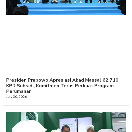
Presiden Prabowo Apresiasi Akad Massal 62.710
KPR Subsidi, Komitmen Terus Perkuat Program
Perumahan
July 30, 2026
K
P
P