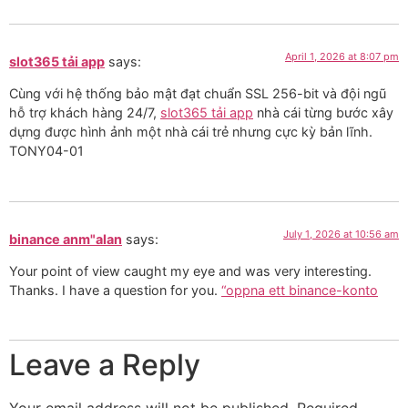
April 1, 2026 at 8:07 pm
slot365 tải app
says:
Cùng với hệ thống bảo mật đạt chuẩn SSL 256-bit và đội ngũ
hỗ trợ khách hàng 24/7,
slot365 tải app
nhà cái từng bước xây
dựng được hình ảnh một nhà cái trẻ nhưng cực kỳ bản lĩnh.
TONY04-01
July 1, 2026 at 10:56 am
binance anm"alan
says:
Your point of view caught my eye and was very interesting.
Thanks. I have a question for you.
“oppna ett binance-konto
Leave a Reply