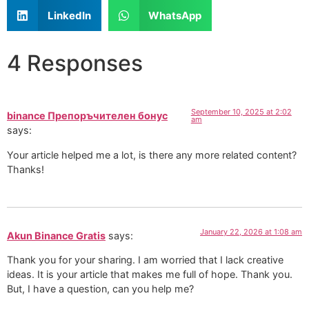
LinkedIn
WhatsApp
4 Responses
September 10, 2025 at 2:02
binance Препоръчителен бонус
am
says:
Your article helped me a lot, is there any more related content?
Thanks!
January 22, 2026 at 1:08 am
Akun Binance Gratis
says:
Thank you for your sharing. I am worried that I lack creative
ideas. It is your article that makes me full of hope. Thank you.
But, I have a question, can you help me?