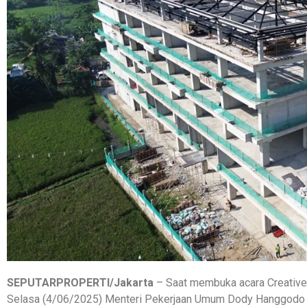
SEPUTARPROPERTI/Jakarta
– Saat membuka acara Creative I
Selasa (4/06/2025) Menteri Pekerjaan Umum Dody Hanggodo