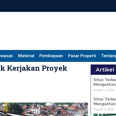
awasan
Material
Pembiayaan
Pasar Properti
Tentan
ok Kerjakan Proyek
Artikel
Situs Terba
Menguntun
August 3, 2026
Situs Terba
Menguntun
August 3, 2026