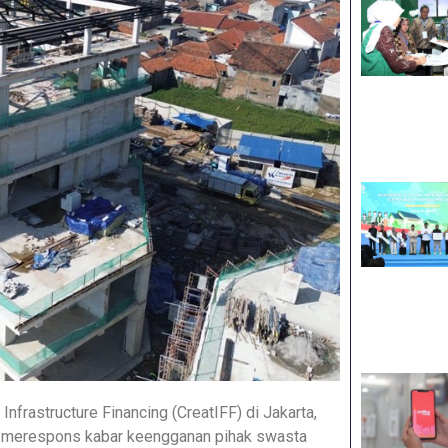
nfrastructure Financing (CreatIFF) di Jakarta,
 merespons kabar keengganan pihak swasta