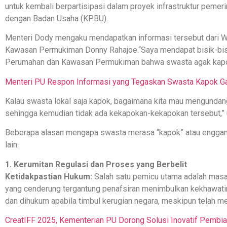
untuk kembali berpartisipasi dalam proyek infrastruktur peme
dengan Badan Usaha (KPBU).
Menteri Dody mengaku mendapatkan informasi tersebut dari 
Kawasan Permukiman Donny Rahajoe.“Saya mendapat bisik-bis
Perumahan dan Kawasan Permukiman bahwa swasta agak kapok
Menteri PU Respon Informasi yang Tegaskan Swasta Kapok G
Kalau swasta lokal saja kapok, bagaimana kita mau mengundang
sehingga kemudian tidak ada kekapokan-kekapokan tersebut,” u
Beberapa alasan mengapa swasta merasa “kapok” atau enggan t
lain:
1. Kerumitan Regulasi dan Proses yang Berbelit
Ketidakpastian Hukum:
Salah satu pemicu utama adalah masal
yang cenderung tergantung penafsiran menimbulkan kekhawatir
dan dihukum apabila timbul kerugian negara, meskipun telah me
CreatIFF 2025, Kementerian PU Dorong Solusi Inovatif Pembiay