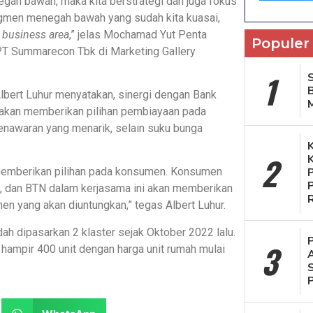
gah bawah, maka kita berstrategi dan juga fokus
egmen menegah bawah yang sudah kita kuasai,
 business area
,” jelas Mochamad Yut Penta
Populer
T Summarecon Tbk di Marketing Gallery
1
S
bert Luhur menyatakan, sinergi dengan Bank
a akan memberikan pilihan pembiayaan pada
enawaran yang menarik, selain suku bunga
2
 memberikan pilihan pada konsumen. Konsumen
k, dan BTN dalam kerjasama ini akan memberikan
en yang akan diuntungkan,” tegas Albert Luhur.
h dipasarkan 2 klaster sejak Oktober 2022 lalu.
3
 hampir 400 unit dengan harga unit rumah mulai