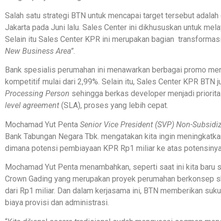
Salah satu strategi BTN untuk mencapai target tersebut adal
Jakarta pada Juni lalu. Sales Center ini dikhususkan untuk me
Selain itu Sales Center KPR ini merupakan bagian transforma
New Business Area”
.
Bank spesialis perumahan ini menawarkan berbagai promo mena
kompetitif mulai dari 2,99%. Selain itu, Sales Center KPR BTN
Processing Person
sehingga berkas developer menjadi priorita
level agreement
(SLA), proses yang lebih cepat.
Mochamad Yut Penta
Senior Vice President (SVP) Non-Subsidi
Bank Tabungan Negara Tbk. mengatakan kita ingin meningkatk
dimana potensi pembiayaan KPR Rp1 miliar ke atas potensinya
Mochamad Yut Penta menambahkan, seperti saat ini kita baru
Crown Gading yang merupakan proyek perumahan berkonsep ska
dari Rp1 miliar. Dan dalam kerjasama ini, BTN memberikan suk
biaya provisi dan administrasi.