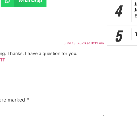
WhatsApp
4
J
5
June 13, 2026 at 9:33 am
ng. Thanks. I have a question for you.
7TF
 are marked
*