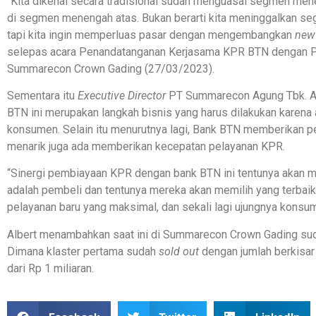
“Kita dikenal secara tradisional sudah menguasai segmen mene
di segmen menengah atas. Bukan berarti kita meninggalkan s
tapi kita ingin memperluas pasar dengan mengembangkan
new
selepas acara Penandatanganan Kerjasama KPR BTN dengan P
Summarecon Crown Gading (27/03/2023).
Sementara itu
Executive Director
PT Summarecon Agung Tbk. Al
BTN ini merupakan langkah bisnis yang harus dilakukan karen
konsumen. Selain itu menurutnya lagi, Bank BTN memberikan p
menarik juga ada memberikan kecepatan pelayanan KPR.
“Sinergi pembiayaan KPR dengan bank BTN ini tentunya akan
adalah pembeli dan tentunya mereka akan memilih yang terbai
pelayanan baru yang maksimal, dan sekali lagi ujungnya konsum
Albert menambahkan saat ini di Summarecon Crown Gading suda
Dimana klaster pertama sudah
sold out
dengan jumlah berkisar
dari Rp 1 miliaran.