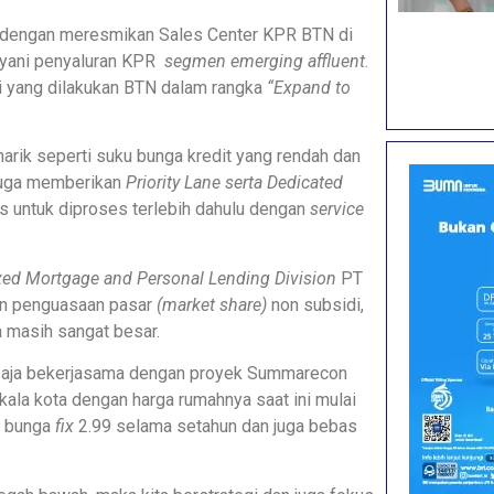
ah dengan meresmikan Sales Center KPR BTN di
layani penyaluran KPR
segmen emerging affluent
.
si yang dilakukan BTN dalam rangka
“Expand to
rik seperti suku bunga kredit yang rendah dan
 juga memberikan
Priority Lane serta Dedicated
s untuk diproses terlebih dahulu dengan
service
zed Mortgage and Personal Lending Division
PT
an penguasaan pasar
(market share)
non subsidi,
 masih sangat besar.
 saja bekerjasama dengan proyek Summarecon
la kota dengan harga rumahnya saat ini mulai
u bunga
fix
2.99 selama setahun dan juga bebas