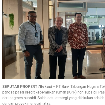
SEPUTAR PROPERTI/Bekasi
– PT Bank Tabungan Negara Tbk
pangsa pasar kredit kepemilikan rumah (KPR) non subsidi. Pas
dari segmen subsidi. Salah satu strategi yang dilakukan ada
dengan proyek menegah atas.