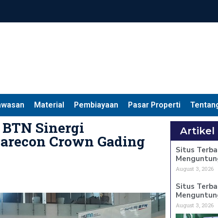
awasan
Material
Pembiayaan
Pasar Properti
Tentan
 BTN Sinergi
Artikel
arecon Crown Gading
Situs Terba
Menguntun
August 3, 2026
Situs Terba
Menguntun
August 3, 2026