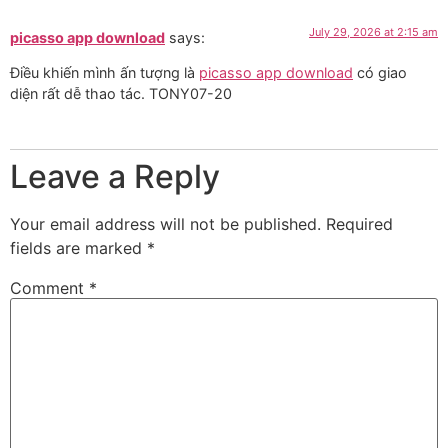
July 29, 2026 at 2:15 am
picasso app download
says:
Điều khiến mình ấn tượng là
picasso app download
có giao
diện rất dễ thao tác. TONY07-20
Leave a Reply
Your email address will not be published.
Required
fields are marked
*
Comment
*