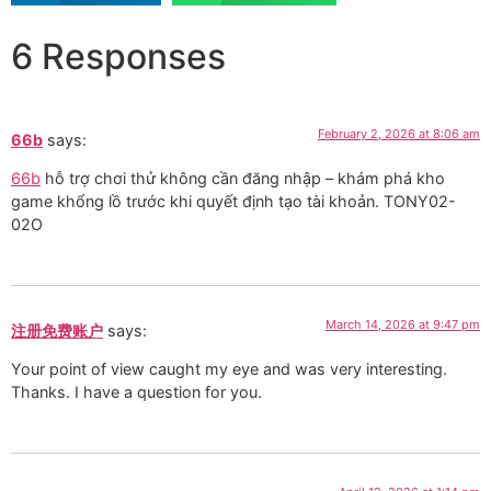
6 Responses
February 2, 2026 at 8:06 am
66b
says:
66b
hỗ trợ chơi thử không cần đăng nhập – khám phá kho
game khổng lồ trước khi quyết định tạo tài khoản. TONY02-
02O
March 14, 2026 at 9:47 pm
注册免费账户
says:
Your point of view caught my eye and was very interesting.
Thanks. I have a question for you.