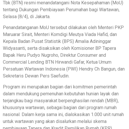
Tbk (BTN) resmi menandatangani Nota Kesepahaman (MoU)
tentang Dukungan Pembiayaan Perumahan bagi Wartawan,
Selasa (8/4), di Jakarta.
Penandatanganan MoU tersebut dilakukan oleh Menteri PKP
Maruarar Sirait, Menteri Komdigi Meutya Viada Hafid, dan
Kepala Badan Pusat Statistik (BPS) Amalia Adininggar
Widyasanti, serta disaksikan oleh Komisioner BP Tapera
Bapak Heru Pudyo Nugroho, Direktur Consumer and
Commercial Lending BTN Hirwandi Gafar, Ketua Umum
Persatuan Wartawan Indonesia (PWI) Hendry Ch Bangun, dan
Sekretaris Dewan Pers Saefudin.
Program ini merupakan bagian dari komitmen pemerintah
dalam mendukung pemenuhan kebutuhan hunian layak dan
terjangkau bagi masyarakat berpenghasilan rendah (MBR),
khususnya wartawan, sebagai bagian dari program rumah
nasional. Dalam kerja sama ini, dialokasikan 1.000 unit rumah
untuk wartawan yang akan disalurkan melalui skema
pembiayaan Tapera dan Kredit Pemilikan Rumah (KPR)