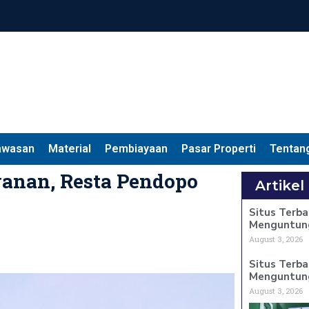
awasan
Material
Pembiayaan
Pasar Properti
Tentan
anan, Resta Pendopo
Artikel
Situs Terba
Menguntun
August 3, 2026
Situs Terba
Menguntun
August 3, 2026