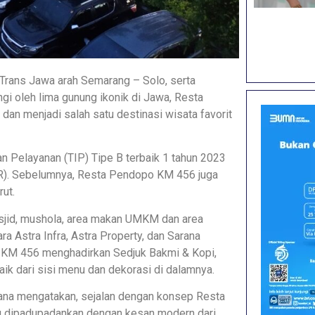
l Trans Jawa arah Semarang – Solo, serta
gi oleh lima gunung ikonik di Jawa, Resta
an menjadi salah satu destinasi wisata favorit
 Pelayanan (TIP) Tipe B terbaik 1 tahun 2023
R). Sebelumnya, Resta Pendopo KM 456 juga
ut.
asjid, mushola, area makan UMKM dan area
a Astra Infra, Astra Property, dan Sarana
KM 456 menghadirkan Sedjuk Bakmi & Kopi,
aik dari sisi menu dan dekorasi di dalamnya.
rana mengatakan, sejalan dengan konsep Resta
ng dipadupadankan dengan kesan modern dari