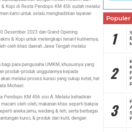
kmi & Kopi di Resta Pendopo KM 456 sudah melalui
itmen kami untuk selalu menghadirkan layanan
Populer
1
 20 Desember 2023 dan Grand Opening
S
Bakmi & Kopi untuk melengkapi
tenant
kulinernya,
leh-oleh khas daerah Jawa Tengah melalui
g bagi para pengusaha UMKM, khususnya yang
2
kan produk-produk unggulannya kepada
akan melalui proses kurasi yang cukup ketat, hal
ata Michael.
 Pendopo KM 456 sisi A. Melalui kehadiran
3
i macam oleh-oleh; makanan khas seperti bakpia
eperti aneka jamu, wedang & teh; serta berbagai
tungan kunci, & produk dari kulit; dengan