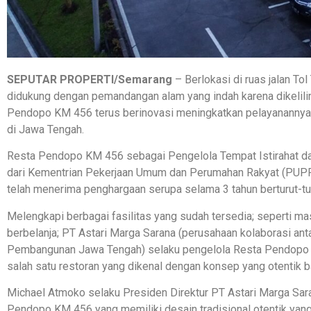
SEPUTAR PROPERTI/Semarang
– Berlokasi di ruas jalan To
didukung dengan pemandangan alam yang indah karena dikelilin
Pendopo KM 456 terus berinovasi meningkatkan pelayanannya d
di Jawa Tengah.
Resta Pendopo KM 456 sebagai Pengelola Tempat Istirahat dan
dari Kementrian Pekerjaan Umum dan Perumahan Rakyat (PUP
telah menerima penghargaan serupa selama 3 tahun berturut-tur
Melengkapi berbagai fasilitas yang sudah tersedia; seperti m
berbelanja; PT Astari Marga Sarana (perusahaan kolaborasi antar
Pembangunan Jawa Tengah) selaku pengelola Resta Pendopo 
salah satu restoran yang dikenal dengan konsep yang otentik b
Michael Atmoko selaku Presiden Direktur PT Astari Marga Sa
Pendopo KM 456 yang memiliki desain tradisional otentik ya