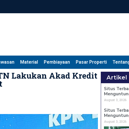
awasan
Material
Pembiayaan
Pasar Properti
Tentan
BTN Lakukan Akad Kredit
Artikel
t
Situs Terba
Menguntun
August 3, 2026
Situs Terba
Menguntun
August 3, 2026