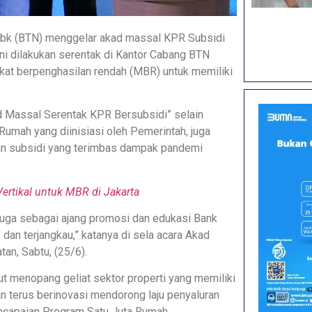
Tbk (BTN) menggelar akad massal KPR Subsidi
ni dilakukan serentak di Kantor Cabang BTN
at berpenghasilan rendah (MBR) untuk memiliki
d Massal Serentak KPR Bersubsidi” selain
mah yang diinisiasi oleh Pemerintah, juga
n subsidi yang terimbas dampak pandemi
rtikal untuk MBR di Jakarta
 juga sebagai ajang promosi dan edukasi Bank
an terjangkau,” katanya di sela acara Akad
an, Sabtu, (25/6).
t menopang geliat sektor properti yang memiliki
n terus berinovasi mendorong laju penyaluran
capaian Program Satu Juta Rumah.