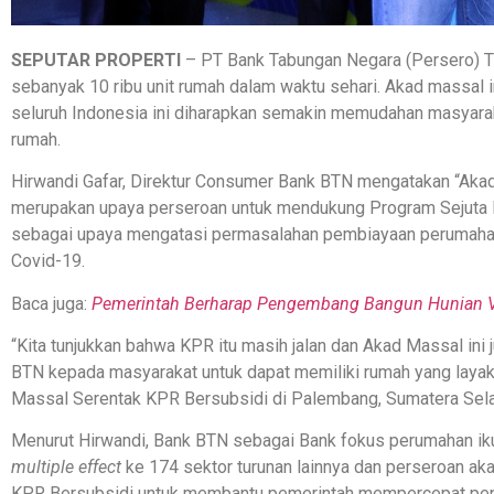
SEPUTAR PROPERTI
– PT Bank Tabungan Negara (Persero) 
sebanyak 10 ribu unit rumah dalam waktu sehari. Akad massal i
seluruh Indonesia ini diharapkan semakin memudahan masyarak
rumah.
Hirwandi Gafar, Direktur Consumer Bank BTN mengatakan “Aka
merupakan upaya perseroan untuk mendukung Program Sejuta Ru
sebagai upaya mengatasi permasalahan pembiayaan perumaha
Covid-19.
Baca juga:
Pemerintah Berharap Pengembang Bangun Hunian Ve
“Kita tunjukkan bahwa KPR itu masih jalan dan Akad Massal ini
BTN kepada masyarakat untuk dapat memiliki rumah yang layak d
Massal Serentak KPR Bersubsidi di Palembang, Sumatera Selat
Menurut Hirwandi, Bank BTN sebagai Bank fokus perumahan iku
multiple effect
ke 174 sektor turunan lainnya dan perseroan aka
KPR Bersubsidi untuk membantu pemerintah mempercepat pen