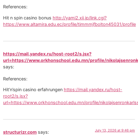
References:
Hit n spin casino bonus
http://yami2.xii.jp/link.cgi?
https://www.altamira.edu.ec/profile/timmmjfbolton45031/profile
https://mail.yandex.ru/host-root2/s.jsx?
url=https://www.orkhonschool.edu.mn/profile/nikolajsenron
says:
References:
Hit’n’spin casino erfahrungen
https://mail.yandex.ru/host-
root2/s.jsx?
url=https://www.orkhonschool.edu.mn/profile/nikolajsenronkarls
July 13, 2026 at 9:46 pm
structurizr.com
says: