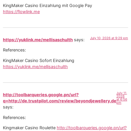
KingMaker Casino Einzahlung mit Google Pay
https://flowlink.me
July 10, 2026 at 9:29 pm
https://yuklink.me/mellisaschulth
says:
References:
KingMaker Casino Sofort Einzahlung
https://yuklink.me/mellisaschulth
July 11,
http://toolbarqueries.google.pn/url?
2026
at 6:56
q=http://de.trustpilot.com/review/beyondjewellery.de
pm
says:
References:
Kingmaker Casino Roulette
http://toolbarqueries.google.pn/url?