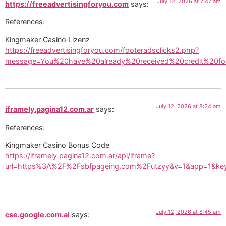
July 12, 2026 at 7:47 am
https://freeadvertisingforyou.com
says:
References:
Kingmaker Casino Lizenz
https://freeadvertisingforyou.com/footeradsclicks2.php?
message=You%20have%20already%20received%20credit%20for%2
July 12, 2026 at 8:24 am
iframely.pagina12.com.ar
says:
References:
Kingmaker Casino Bonus Code
https://iframely.pagina12.com.ar/api/iframe?
url=https%3A%2F%2Fsbfpageing.com%2Futzyy&v=1&app=1&key
July 12, 2026 at 8:45 am
cse.google.com.ai
says: