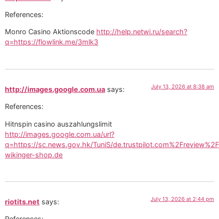
References:
Monro Casino Aktionscode
http://help.netwi.ru/search?
q=https://flowlink.me/3mlk3
July 13, 2026 at 8:38 am
http://images.google.com.ua
says:
References:
Hitnspin casino auszahlungslimit
http://images.google.com.ua/url?
q=https://sc.news.gov.hk/TuniS/de.trustpilot.com%2Freview%2F
wikinger-shop.de
July 13, 2026 at 2:44 pm
riotits.net
says:
References: