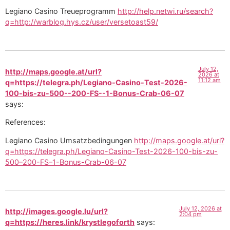
Legiano Casino Treueprogramm
http://help.netwi.ru/search?
q=http://warblog.hys.cz/user/versetoast59/
July 12,
http://maps.google.at/url?
2026 at
11:12 am
q=https://telegra.ph/Legiano-Casino-Test-2026-
100-bis-zu-500--200-FS--1-Bonus-Crab-06-07
says:
References:
Legiano Casino Umsatzbedingungen
http://maps.google.at/url?
q=https://telegra.ph/Legiano-Casino-Test-2026-100-bis-zu-
500–200-FS–1-Bonus-Crab-06-07
July 12, 2026 at
http://images.google.lu/url?
2:04 pm
q=https://heres.link/krystlegoforth
says: