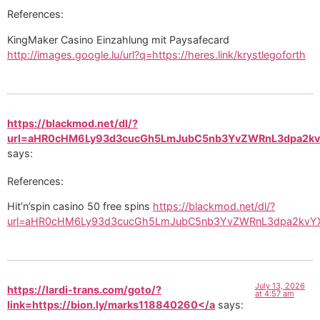
References:
KingMaker Casino Einzahlung mit Paysafecard
http://images.google.lu/url?q=https://heres.link/krystlegoforth
https://blackmod.net/dl/?
url=aHR0cHM6Ly93d3cucGh5LmJubC5nb3YvZWRnL3dpa2k
says:
References:
Hit’n’spin casino 50 free spins
https://blackmod.net/dl/?
url=aHR0cHM6Ly93d3cucGh5LmJubC5nb3YvZWRnL3dpa2kv
July 13, 2026
https://lardi-trans.com/goto/?
at 4:57 am
link=https://bion.ly/marks118840260</a
says: