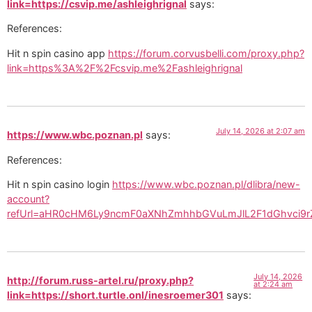
link=https://csvip.me/ashleighrignal
says:
References:
Hit n spin casino app
https://forum.corvusbelli.com/proxy.php?
link=https%3A%2F%2Fcsvip.me%2Fashleighrignal
July 14, 2026 at 2:07 am
https://www.wbc.poznan.pl
says:
References:
Hit n spin casino login
https://www.wbc.poznan.pl/dlibra/new-
account?
refUrl=aHR0cHM6Ly9ncmF0aXNhZmhhbGVuLmJlL2F1dGhvci9
July 14, 2026
http://forum.russ-artel.ru/proxy.php?
at 2:24 am
link=https://short.turtle.onl/inesroemer301
says: