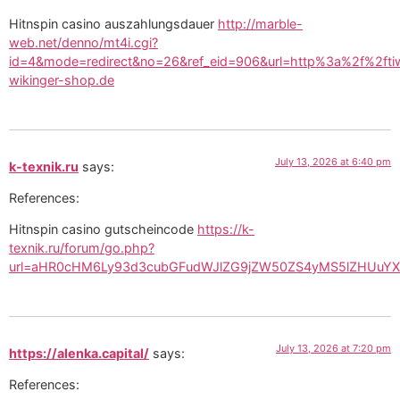
Hitnspin casino auszahlungsdauer
http://marble-
web.net/denno/mt4i.cgi?
id=4&mode=redirect&no=26&ref_eid=906&url=http%3a%2f%2fti
wikinger-shop.de
July 13, 2026 at 6:40 pm
k-texnik.ru
says:
References:
Hitnspin casino gutscheincode
https://k-
texnik.ru/forum/go.php?
url=aHR0cHM6Ly93d3cubGFudWJlZG9jZW50ZS4yMS5lZHUuY
July 13, 2026 at 7:20 pm
https://alenka.capital/
says:
References: