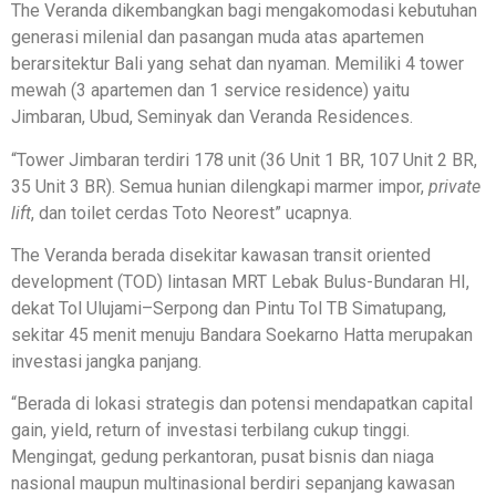
The Veranda dikembangkan bagi mengakomodasi kebutuhan
generasi milenial dan pasangan muda atas apartemen
berarsitektur Bali yang sehat dan nyaman. Memiliki 4 tower
mewah (3 apartemen dan 1 service residence) yaitu
Jimbaran, Ubud, Seminyak dan Veranda Residences.
“Tower Jimbaran terdiri 178 unit (36 Unit 1 BR, 107 Unit 2 BR,
35 Unit 3 BR). Semua hunian dilengkapi marmer impor,
private
lift
, dan toilet cerdas Toto Neorest” ucapnya.
The Veranda berada disekitar kawasan transit oriented
development (TOD) lintasan MRT Lebak Bulus-Bundaran HI,
dekat Tol Ulujami–Serpong dan Pintu Tol TB Simatupang,
sekitar 45 menit menuju Bandara Soekarno Hatta merupakan
investasi jangka panjang.
“Berada di lokasi strategis dan potensi mendapatkan capital
gain, yield, return of investasi terbilang cukup tinggi.
Mengingat, gedung perkantoran, pusat bisnis dan niaga
nasional maupun multinasional berdiri sepanjang kawasan