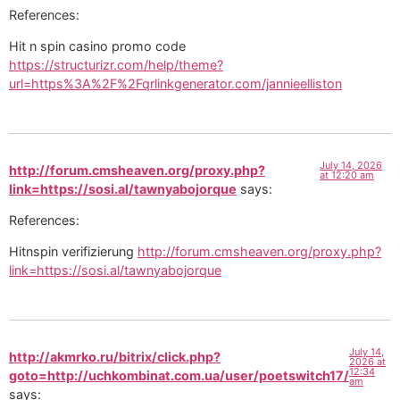
References:
Hit n spin casino promo code
https://structurizr.com/help/theme?
url=https%3A%2F%2Fqrlinkgenerator.com/jannieelliston
July 14, 2026
http://forum.cmsheaven.org/proxy.php?
at 12:20 am
link=https://sosi.al/tawnyabojorque
says:
References:
Hitnspin verifizierung
http://forum.cmsheaven.org/proxy.php?
link=https://sosi.al/tawnyabojorque
July 14,
http://akmrko.ru/bitrix/click.php?
2026 at
12:34
goto=http://uchkombinat.com.ua/user/poetswitch17/
am
says: