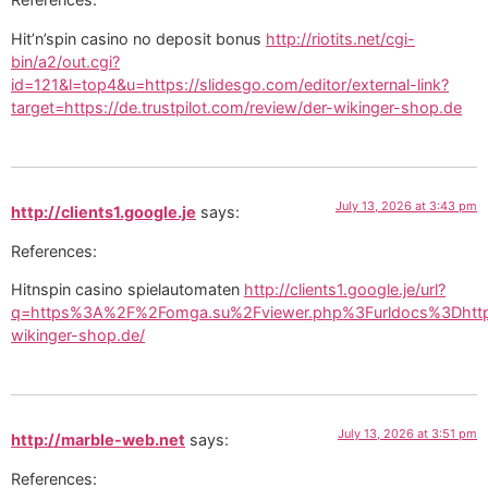
Hit’n’spin casino no deposit bonus
http://riotits.net/cgi-
bin/a2/out.cgi?
id=121&l=top4&u=https://slidesgo.com/editor/external-link?
target=https://de.trustpilot.com/review/der-wikinger-shop.de
July 13, 2026 at 3:43 pm
http://clients1.google.je
says:
References:
Hitnspin casino spielautomaten
http://clients1.google.je/url?
q=https%3A%2F%2Fomga.su%2Fviewer.php%3Furldocs%3Dhttp
wikinger-shop.de/
July 13, 2026 at 3:51 pm
http://marble-web.net
says:
References: