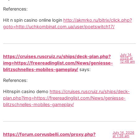
References:
Hit n spin casino online login
http://akmrko.ru/bitrix/click.php?
goto=http://uchkombinat.com.ua/user/poetswitch17/
July 14,
https://cruises.ruscruiz.ru/ships/deck-plan.php?
2026 at
12:48 am
img=https://freereadinglist.com/News/geniesse-
blitzschnelles-mobiles-gameplay/
says:
References:
Hitnspin casino demo
https://cruises.ruscruiz.ru/ships/deck-
plan.php?img=https://freereadinglist.com/News/geniesse-
blitzschnelles-mobiles-gameplay/
July 14, 2026
https://forum.corvusbelli.com/proxy.php?
at 1:36 am