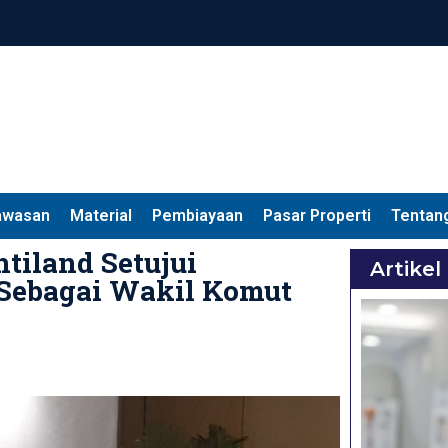
awasan
Material
Pembiayaan
Pasar Properti
Tentan
tiland Setujui
Artikel
 Sebagai Wakil Komut