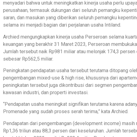
menyadari bahwa untuk meningkatkan kinerja usaha perlu upay
perusahaan, termasuk dukungan dari seluruh pemangku kepenti
saran, dan masukan yang diberikan seluruh pemangku kepentin
selama ini menjadi bagian dari perjalanan usaha Intiland.
Archied mengungkapkan kinerja usaha Perseroan selama kuartal
keuangan yang berakhir 31 Maret 2023, Perseroan membukukan
Jumlah tersebut naik Rp981 miliar atau melonjak 174,3 persen 
sebesar Rp562,5 miliar.
Peningkatan pendapatan usaha tersebut terutama ditopang ol
pengembangan mixed-use & high rise, khususnya dari aparteme
peningkatan tersebut juga dikontribusi dari segmen pengemba
kawasan industri, dan properti investasi.
“Pendapatan usaha meningkat signifikan terutama karena adan
Promenade yang sudah proses serah terima,” kata Archied.
Pendapatan dari pengembangan (development income) masih m
Rp1,36 triliun atau 88,3 persen dari keseluruhan. Jumlah ters