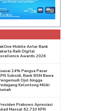
JakOne Mobile Antar Bank
akarta Raih Digital
Excellence Awards 2026
Kuasai 24% Pangsa Pasar
KPR Subsidi, Bank BSN Bawa
Pengemudi Ojol hingga
Pedagang Kelontong Miliki
Rumah
Presiden Prabowo Apresiasi
Akad Massal 62.710 KPR