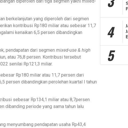
3
mbangan diperoleh dari tiga segmen yakni mixed-
n berkelanjutan yang diperoleh dari segmen
4
erikan kontribusi Rp180 miliar atau sebesar 11,7
J
ngalami kenaikan 6,5 persen dibandingkan
5
ek, pendapatan dari segmen
mixed-use &
high
un, atau 76,8 persen. Kontribusi tersebut
022 senilai Rp121,3 miliar.
sebesar Rp180 miliar atau 11,7 persen dari
,5 persen dibandingkan perolehan kuartal I tahun
usi sebesar Rp134,1 miliar atau 8,7persen
sen dibanding periode yang sama tahun lalu
i yang menyumbang pendapatan usaha Rp43,4