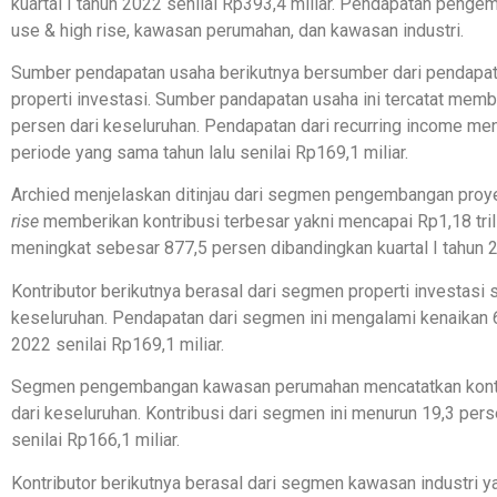
kuartal I tahun 2022 senilai Rp393,4 miliar. Pendapatan penge
use & high rise, kawasan perumahan, dan kawasan industri.
Sumber pendapatan usaha berikutnya bersumber dari pendapata
properti investasi. Sumber pandapatan usaha ini tercatat memb
persen dari keseluruhan. Pendapatan dari recurring income me
periode yang sama tahun lalu senilai Rp169,1 miliar.
Archied menjelaskan ditinjau dari segmen pengembangan proy
rise
memberikan kontribusi terbesar yakni mencapai Rp1,18 trili
meningkat sebesar 877,5 persen dibandingkan kuartal I tahun 2
Kontributor berikutnya berasal dari segmen properti investasi 
keseluruhan. Pendapatan dari segmen ini mengalami kenaikan 6
2022 senilai Rp169,1 miliar.
Segmen pengembangan kawasan perumahan mencatatkan kontrib
dari keseluruhan. Kontribusi dari segmen ini menurun 19,3 per
senilai Rp166,1 miliar.
Kontributor berikutnya berasal dari segmen kawasan industr