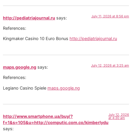
July 11, 2026 at 8:56 pm
http://pediatriajournal.ru
says:
References:
Kingmaker Casino 10 Euro Bonus
http://pediatriajournal.ru
July 12, 2026 at 3:25 am
maps.google.ng
says:
References:
Legiano Casino Spiele
maps.google.ng
July 12, 2026
http://www.smartphone.ua/buy/?
at 4:30 am
f=1&s=105&u=http://computic.com.co/kimberlydu
says: