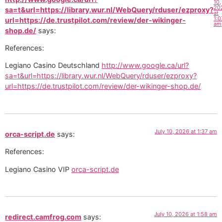
10,
20
sa=t&url=https://library.wur.nl/WebQuery/rduser/ezproxy?
at
1:0
url=https://de.trustpilot.com/review/der-wikinger-
am
shop.de/
says:
References:
Legiano Casino Deutschland
http://www.google.ca/url?
sa=t&url=https://library.wur.nl/WebQuery/rduser/ezproxy?
url=https://de.trustpilot.com/review/der-wikinger-shop.de/
July 10, 2026 at 1:37 am
orca-script.de
says:
References:
Legiano Casino VIP
orca-script.de
July 10, 2026 at 1:58 am
redirect.camfrog.com
says: