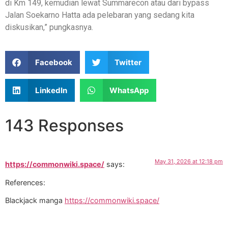
di Km 149, kemudian lewat Summarecon atau dari bypass
Jalan Soekarno Hatta ada pelebaran yang sedang kita
diskusikan,” pungkasnya.
Facebook
Twitter
LinkedIn
WhatsApp
143 Responses
May 31, 2026 at 12:18 pm
https://commonwiki.space/
says:
References:
Blackjack manga
https://commonwiki.space/