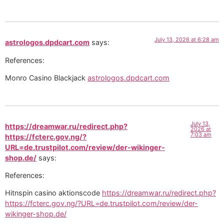
July 13, 2026 at 6:28 am
astrologos.dpdcart.com
says:
References:
Monro Casino Blackjack
astrologos.dpdcart.com
July 13,
https://dreamwar.ru/redirect.php?
2026 at
7:03 am
https://fcterc.gov.ng/?
URL=de.trustpilot.com/review/der-wikinger-
shop.de/
says:
References:
Hitnspin casino aktionscode
https://dreamwar.ru/redirect.php?
https://fcterc.gov.ng/?URL=de.trustpilot.com/review/der-
wikinger-shop.de/