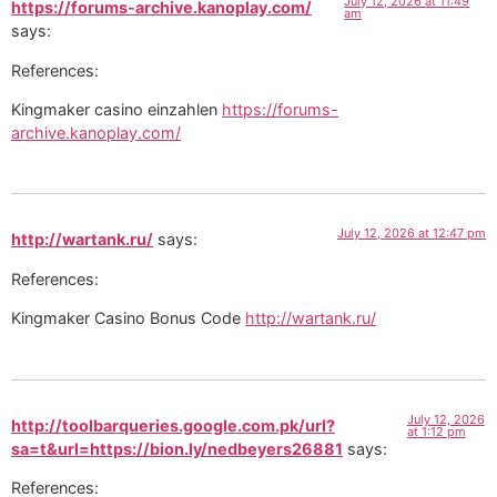
July 12, 2026 at 11:49
https://forums-archive.kanoplay.com/
am
says:
References:
Kingmaker casino einzahlen
https://forums-
archive.kanoplay.com/
July 12, 2026 at 12:47 pm
http://wartank.ru/
says:
References:
Kingmaker Casino Bonus Code
http://wartank.ru/
July 12, 2026
http://toolbarqueries.google.com.pk/url?
at 1:12 pm
sa=t&url=https://bion.ly/nedbeyers26881
says:
References: