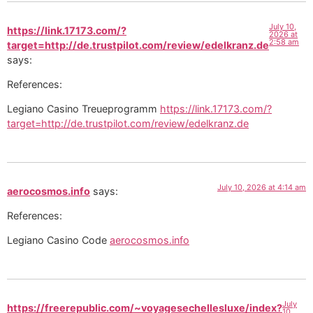
July 10,
https://link.17173.com/?
2026 at
2:58 am
target=http://de.trustpilot.com/review/edelkranz.de
says:
References:
Legiano Casino Treueprogramm
https://link.17173.com/?
target=http://de.trustpilot.com/review/edelkranz.de
July 10, 2026 at 4:14 am
aerocosmos.info
says:
References:
Legiano Casino Code
aerocosmos.info
July
https://freerepublic.com/~voyagesechellesluxe/index?
10,