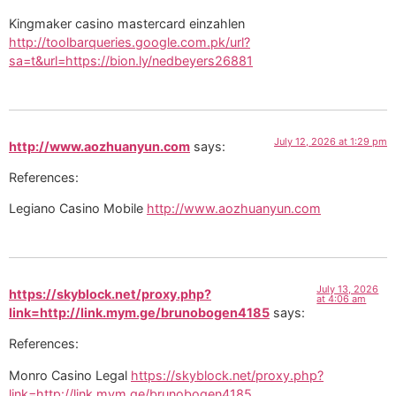
Kingmaker casino mastercard einzahlen
http://toolbarqueries.google.com.pk/url?
sa=t&url=https://bion.ly/nedbeyers26881
July 12, 2026 at 1:29 pm
http://www.aozhuanyun.com
says:
References:
Legiano Casino Mobile
http://www.aozhuanyun.com
July 13, 2026
https://skyblock.net/proxy.php?
at 4:06 am
link=http://link.mym.ge/brunobogen4185
says:
References:
Monro Casino Legal
https://skyblock.net/proxy.php?
link=http://link.mym.ge/brunobogen4185