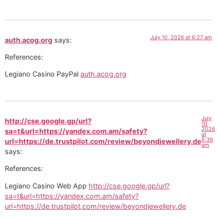
July 10, 2026 at 6:27 am
auth.acog.org
says:
References:
Legiano Casino PayPal
auth.acog.org
July
http://cse.google.gp/url?
10,
2026
sa=t&url=https://yandex.com.am/safety?
at
6:36
url=https://de.trustpilot.com/review/beyondjewellery.de
am
says:
References:
Legiano Casino Web App
http://cse.google.gp/url?
sa=t&url=https://yandex.com.am/safety?
url=https://de.trustpilot.com/review/beyondjewellery.de