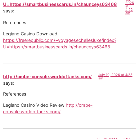
2026
U=https://smartbusinesscards.in/chaunceys63468
at
4:22
says:
am
References:
Legiano Casino Download
https://freerepublic.com/~voyagesechellesluxe/index?
U=https://smartbusinesscards.in/chaunceys63468
July 10, 2026 at 4:23
http://cmbe-console.worldoftanks.com/
am
says:
References:
Legiano Casino Video Review
http://cmbe-
console.worldoftanks.com/