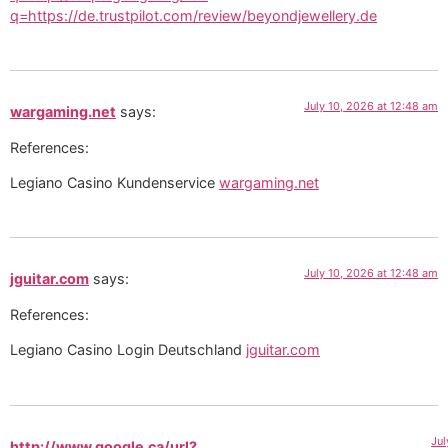
q=https://de.trustpilot.com/review/beyondjewellery.de
July 10, 2026 at 12:48 am
wargaming.net
says:
References:
Legiano Casino Kundenservice
wargaming.net
July 10, 2026 at 12:48 am
jguitar.com
says:
References:
Legiano Casino Login Deutschland
jguitar.com
Jul
http://www.google.ca/url?