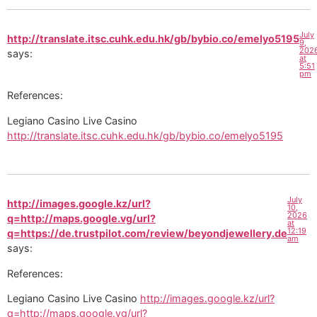
July
http://translate.itsc.cuhk.edu.hk/gb/bybio.co/emelyo5195
9,
202
says:
at
5:51
pm
References:
Legiano Casino Live Casino
http://translate.itsc.cuhk.edu.hk/gb/bybio.co/emelyo5195
July
http://images.google.kz/url?
10,
2026
q=http://maps.google.vg/url?
at
12:19
q=https://de.trustpilot.com/review/beyondjewellery.de
am
says:
References:
Legiano Casino Live Casino
http://images.google.kz/url?
q=http://maps.google.vg/url?