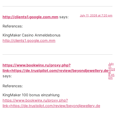
July 11, 2026 at 7:20 pm
http://clients1.google.com.mm
says:
References:
KingMaker Casino Anmeldebonus
http://clients1.google.com.mm
July
https://www.bookwinx.ru/proxy.php?
11,
202
link=https://de.trustpilot.com/review/beyondjewellery.de
at
8:45
says:
pm
References:
KingMaker 100 bonus einzahlung
https://www.bookwinx.ru/proxy.php?
link=https://de.trustpilot.com/review/beyondjewellery.de