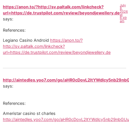
July
https://anon.to/?http://sv.paltalk.com/linkcheck?
8,
2026
url=https://de.trustpilot.com/review/beyondjewellery.de
at
6:49
says:
am
References:
Legiano Casino Android
https://anon.to/?
http://sv.paltalk.com/linkcheck?
url=https://de.trustpilot.com/review/beyondjewellery.de
http://aintedles.yoo7.com/go/aHR0cDovL2ltYWdlcy5n
says:
References:
Ameristar casino st charles
http://aintedles.yoo7.com/go/aHR0cDovL2ltYWdlcy5nb2