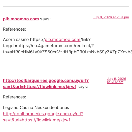
July 8, 2026 at 2:31 pm
plb.moomoo.com
says:
References:
Acorn casino https://
plb.moomoo.com
/link?
target=https://eu.4gameforum.com/redirect/?
to=aHR0cHM6Ly9kZS50cnVzdHBpbG90LmNvbS9yZXZpZXcvb3
July 9, 2026
http://toolbarqueries.google.com.uy/url?
at 6:02 am
sa=t&url=https://flowlink.me/kjrwf
says:
References:
Legiano Casino Neukundenbonus
http://toolbarqueries.google.com.uy/url?
sa=t&url=https://flowlink.me/kjrwf