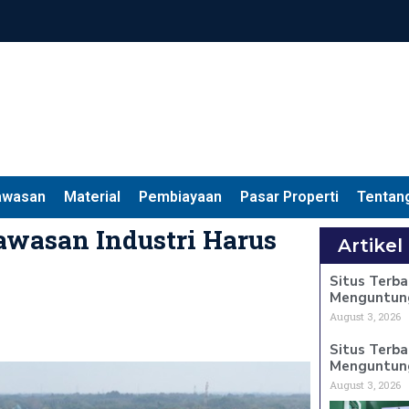
awasan
Material
Pembiayaan
Pasar Properti
Tentan
awasan Industri Harus
Artikel
i
Situs Terba
Menguntun
August 3, 2026
Situs Terba
Menguntun
August 3, 2026