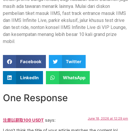
masih ada tawaran menarik lainnya. Mulai dari diskon
pembelian tiket masuk IIMS, fast track entrance masuk IIMS
dan IIMS Infinite Live, parkir ekslusif, jalur khusus test drive
dan test ride, nonton konsel IIMS Infinite Live di VIP Lounge,
dan kesempatan menang lebih besar 10 kali grand prize
mobil.
Facebook
Twitter
LinkedIn
WhatsApp
One Response
June 18, 2026 at 12:29 pm
注册以获取100 USDT
says:
I don’t think the title of your article matches the content lol.