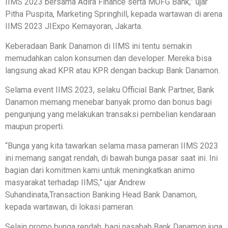
IIMS 2023 bersama Adira Finance serta MUFG Bank,” ujar
Pitha Puspita, Marketing Springhill, kepada wartawan di arena
IIMS 2023 JIExpo Kemayoran, Jakarta.
Keberadaan Bank Danamon di IIMS ini tentu semakin
memudahkan calon konsumen dan developer. Mereka bisa
langsung akad KPR atau KPR dengan backup Bank Danamon.
Selama event IIMS 2023, selaku Official Bank Partner, Bank
Danamon memang menebar banyak promo dan bonus bagi
pengunjung yang melakukan transaksi pembelian kendaraan
maupun properti.
“Bunga yang kita tawarkan selama masa pameran IIMS 2023
ini memang sangat rendah, di bawah bunga pasar saat ini. Ini
bagian dari komitmen kami untuk meningkatkan animo
masyarakat terhadap IIMS,” ujar Andrew
Suhandinata,Transaction Banking Head Bank Danamon,
kepada wartawan, di lokasi pameran.
Selain promo bunga rendah, bagi nasabah Bank Danamon juga