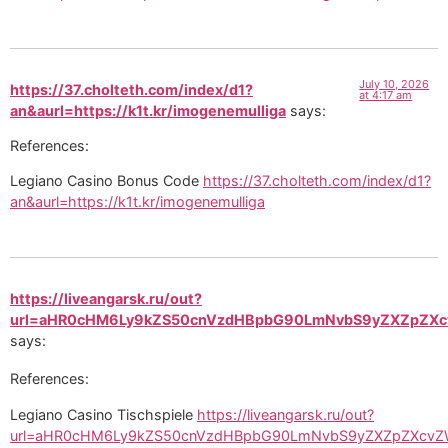
July 10, 2026
https://37.cholteth.com/index/d1?
at 4:17 am
an&aurl=https://k1t.kr/imogenemulliga
says:
References:
Legiano Casino Bonus Code
https://37.cholteth.com/index/d1?
an&aurl=https://k1t.kr/imogenemulliga
https://liveangarsk.ru/out?
url=aHR0cHM6Ly9kZS50cnVzdHBpbG90LmNvbS9yZXZpZXc
says:
References:
Legiano Casino Tischspiele
https://liveangarsk.ru/out?
url=aHR0cHM6Ly9kZS50cnVzdHBpbG90LmNvbS9yZXZpZXcvZ