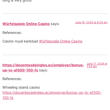
blog is very good.
June 16, 2026 at 9:34 am
Würfelspiele Online Casino
says:
References:
Casino royal karlsbad
Würfelspiele Online Casino
June 17, 2026 at
https://docentesdeingles.ec/employer/bonus-
7:24 am
up-to-a1500-100-fs
says:
References:
Wheeling island casino
https://docentesdeingles.ec/employer/bonus-up-to-a1500-
100-fs