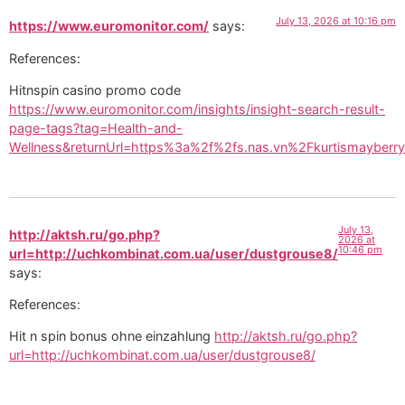
July 13, 2026 at 10:16 pm
https://www.euromonitor.com/
says:
References:
Hitnspin casino promo code
https://www.euromonitor.com/insights/insight-search-result-
page-tags?tag=Health-and-
Wellness&returnUrl=https%3a%2f%2fs.nas.vn%2Fkurtismayberry
July 13,
http://aktsh.ru/go.php?
2026 at
10:46 pm
url=http://uchkombinat.com.ua/user/dustgrouse8/
says:
References:
Hit n spin bonus ohne einzahlung
http://aktsh.ru/go.php?
url=http://uchkombinat.com.ua/user/dustgrouse8/