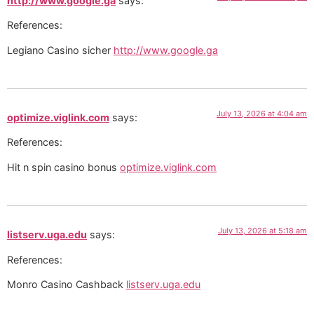
http://www.google.ga
says:
References:
Legiano Casino sicher
http://www.google.ga
July 13, 2026 at 4:04 am
optimize.viglink.com
says:
References:
Hit n spin casino bonus
optimize.viglink.com
July 13, 2026 at 5:18 am
listserv.uga.edu
says:
References:
Monro Casino Cashback
listserv.uga.edu