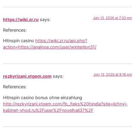
July 13, 2026 at 7:33 pm
https://wiki.zr.ru
says:
References:
Hitnspin casino
https://wiki.zr.ru/api.php?
action=https://analnoe.com/user/winterlion31/
July 13, 2026 at 8:18 pm
rezkyrizani.xtgem.com
says:
References:
Hitnspin casino bonus ohne einzahlung
http://rezkyrizani.xtgem.com/fb_/teks%20hindia?site=lichnyj-
kabinet-vhod.ru%2Fuser%2Fnovelhail37%2F