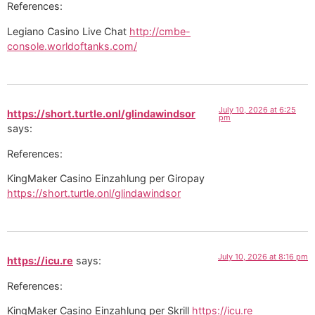
References:
Legiano Casino Live Chat
http://cmbe-
console.worldoftanks.com/
July 10, 2026 at 6:25
https://short.turtle.onl/glindawindsor
pm
says:
References:
KingMaker Casino Einzahlung per Giropay
https://short.turtle.onl/glindawindsor
July 10, 2026 at 8:16 pm
https://icu.re
says:
References:
KingMaker Casino Einzahlung per Skrill
https://icu.re