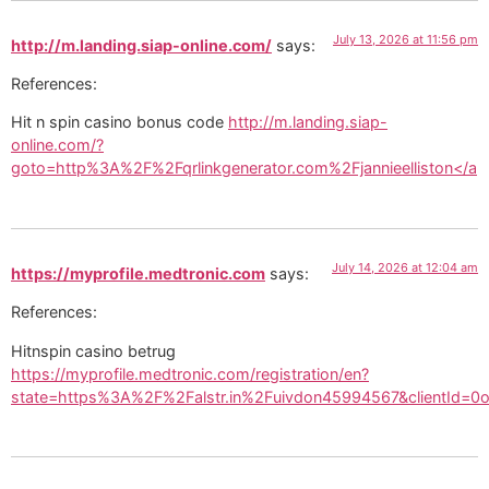
July 13, 2026 at 11:56 pm
http://m.landing.siap-online.com/
says:
References:
Hit n spin casino bonus code
http://m.landing.siap-
online.com/?
goto=http%3A%2F%2Fqrlinkgenerator.com%2Fjannieelliston</a
July 14, 2026 at 12:04 am
https://myprofile.medtronic.com
says:
References:
Hitnspin casino betrug
https://myprofile.medtronic.com/registration/en?
state=https%3A%2F%2Falstr.in%2Fuivdon45994567&clientId=0