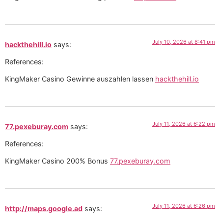
July 10, 2026 at 8:41 pm
hackthehill.io
says:
References:
KingMaker Casino Gewinne auszahlen lassen
hackthehill.io
July 11, 2026 at 6:22 pm
77.pexeburay.com
says:
References:
KingMaker Casino 200% Bonus
77.pexeburay.com
July 11, 2026 at 6:26 pm
http://maps.google.ad
says: