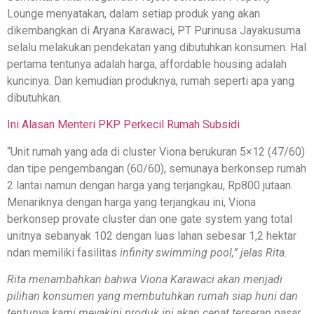
Lounge menyatakan, dalam setiap produk yang akan
dikembangkan di Aryana Karawaci, PT Purinusa Jayakusuma
selalu melakukan pendekatan yang dibutuhkan konsumen. Hal
pertama tentunya adalah harga, affordable housing adalah
kuncinya. Dan kemudian produknya, rumah seperti apa yang
dibutuhkan.
Ini Alasan Menteri PKP Perkecil Rumah Subsidi
“Unit rumah yang ada di cluster Viona berukuran 5×12 (47/60)
dan tipe pengembangan (60/60), semunaya berkonsep rumah
2 lantai namun dengan harga yang terjangkau, Rp800 jutaan.
Menariknya dengan harga yang terjangkau ini, Viona
berkonsep provate cluster dan one gate system yang total
unitnya sebanyak 102 dengan luas lahan sebesar 1,2 hektar
ndan memiliki fasilitas
infinity swimming pool
,” jelas Rita.
Rita menambahkan bahwa Viona Karawaci akan menjadi
pilihan konsumen yang membutuhkan rumah siap huni dan
tentunya kami meyakini produk ini akan cepat terserap pasar