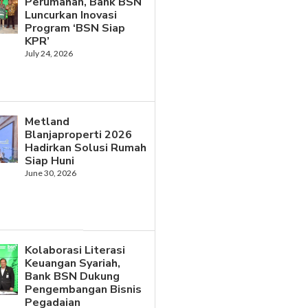
Perumahan, Bank BSN
Luncurkan Inovasi
Program ‘BSN Siap
KPR’
July 24, 2026
Metland
Blanjaproperti 2026
Hadirkan Solusi Rumah
Siap Huni
June 30, 2026
Kolaborasi Literasi
Keuangan Syariah,
Bank BSN Dukung
Pengembangan Bisnis
Pegadaian