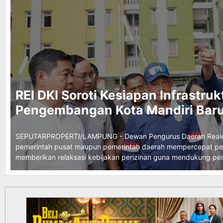
Menteri
PKP Jadikan Aksi Penana
sebagai Program Nasional, REI D
SEPUTARPROPERTI/BANDAR LAMPUNG - Persatuan Perusahaan R
kegiatan penanaman pohon dan peresmian Monumen Penanama
Selatan, Provinsi Lampung, Kamis (7/5). Peresmian dilakukan M