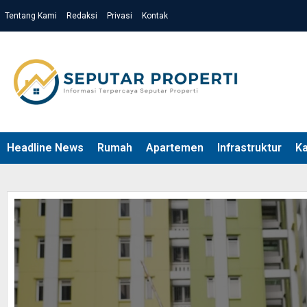
Tentang Kami
Redaksi
Privasi
Kontak
Headline News
Rumah
Apartemen
Infrastruktur
K