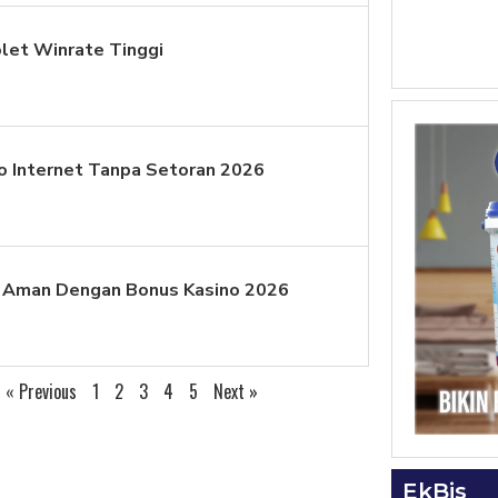
let Winrate Tinggi
 Internet Tanpa Setoran 2026
n Aman Dengan Bonus Kasino 2026
« Previous
1
2
3
4
5
Next »
EkBis