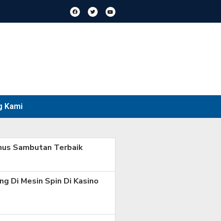
g Kami
nus Sambutan Terbaik
g Di Mesin Spin Di Kasino