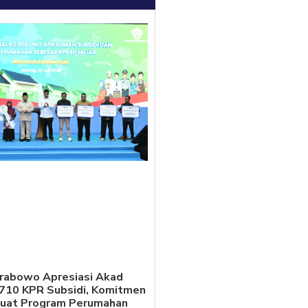
Prabowo Apresiasi Akad
.710 KPR Subsidi, Komitmen
kuat Program Perumahan