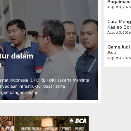
Bagaimana
August 3, 2026
Cara Menga
Kasino Bo
August 3, 2026
Game Judi
Asli
man Sejuta Pohon
August 3, 2026
ukung Penuh!
ealestat Indonesia (REI) melaksanakan
n Sejuta Pohon di Taman Kehati, Lampung
enteri