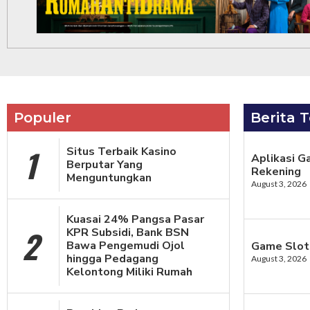
Populer
Berita T
1
Situs Terbaik Kasino
Aplikasi G
Berputar Yang
Rekening
Menguntungkan
August 3, 2026
Kuasai 24% Pangsa Pasar
2
KPR Subsidi, Bank BSN
Bawa Pengemudi Ojol
Game Slot
hingga Pedagang
August 3, 2026
Kelontong Miliki Rumah