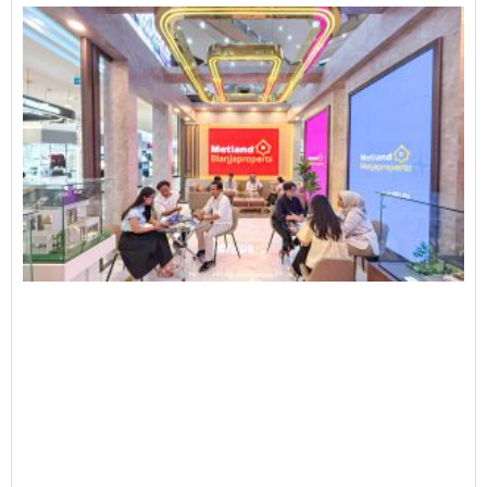
M
B
2
S
S
J