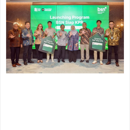
B
P
B
L
I
P
‘
K
Ju