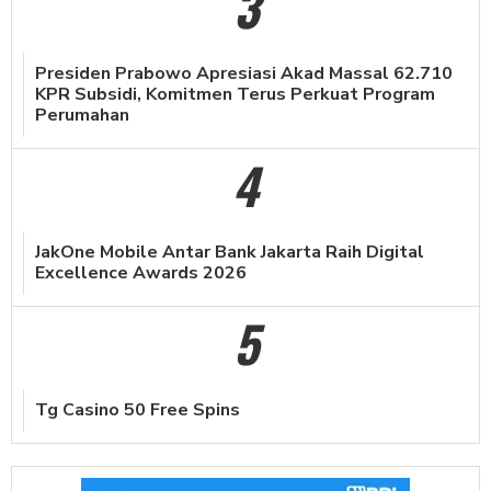
3
Presiden Prabowo Apresiasi Akad Massal 62.710
KPR Subsidi, Komitmen Terus Perkuat Program
Perumahan
4
JakOne Mobile Antar Bank Jakarta Raih Digital
Excellence Awards 2026
5
Tg Casino 50 Free Spins