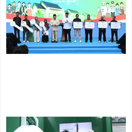
6
K
S
K
T
P
P
P
Ju
K
2
P