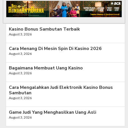
Kasino Bonus Sambutan Terbaik
August 3, 2026
Cara Menang Di Mesin Spin Di Kasino 2026
August 3, 2026
Bagaimana Membuat Uang Kasino
August 3, 2026
Cara Mengalahkan Judi Elektronik Kasino Bonus
Sambutan
August 3, 2026
Game Judi Yang Menghasilkan Uang Asli
August 3, 2026