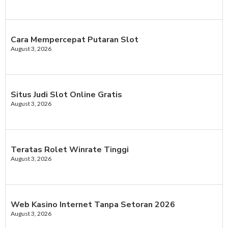
Cara Mempercepat Putaran Slot
August 3, 2026
Situs Judi Slot Online Gratis
August 3, 2026
Teratas Rolet Winrate Tinggi
August 3, 2026
Web Kasino Internet Tanpa Setoran 2026
August 3, 2026