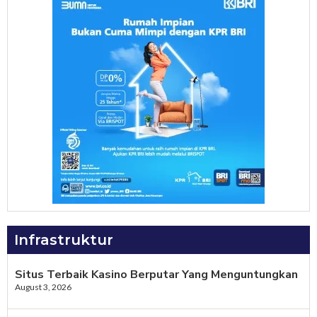
Infrastruktur
Situs Terbaik Kasino Berputar Yang Menguntungkan
August 3, 2026