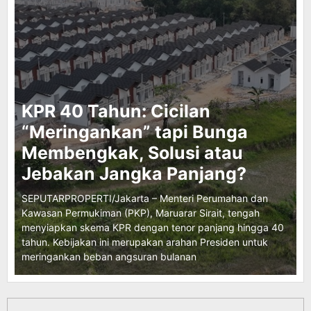
KPR
40 Tahun: Cicilan
“Meringankan” tapi Bunga
Membengkak, Solusi atau
Jebakan Jangka Panjang?
SEPUTARPROPERTI/Jakarta – Menteri Perumahan dan
Kawasan Permukiman (PKP), Maruarar Sirait, tengah
menyiapkan skema KPR dengan tenor panjang hingga 40
tahun. Kebijakan ini merupakan arahan Presiden untuk
meringankan beban angsuran bulanan