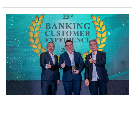
B
R
P
p
I
M
C
E
A
2
J