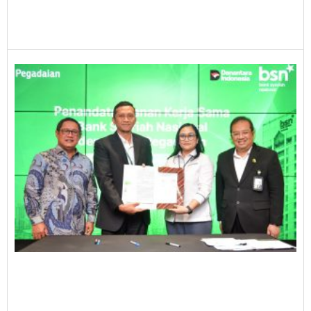
K
L
K
S
B
P
B
P
J