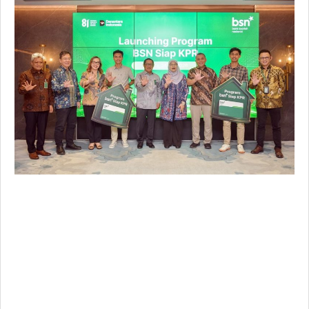
B
P
B
L
I
P
‘
K
Ju