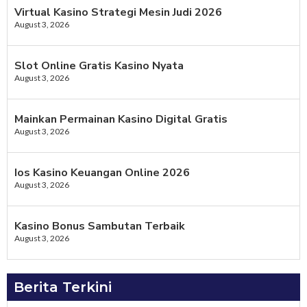
Virtual Kasino Strategi Mesin Judi 2026
August 3, 2026
Slot Online Gratis Kasino Nyata
August 3, 2026
Mainkan Permainan Kasino Digital Gratis
August 3, 2026
Ios Kasino Keuangan Online 2026
August 3, 2026
Kasino Bonus Sambutan Terbaik
August 3, 2026
Berita Terkini