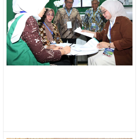
P
S
B
B
P
O
h
P
K
M
R
Ju