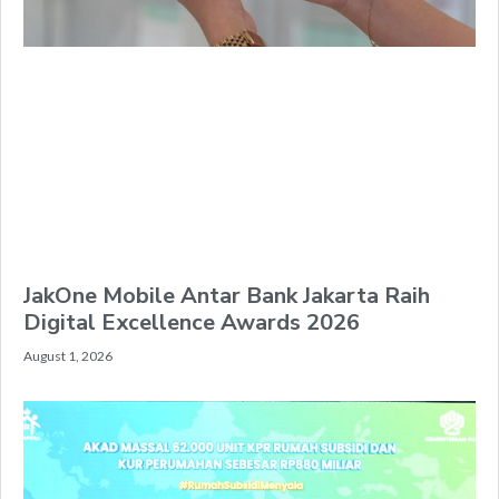
JakOne Mobile Antar Bank Jakarta Raih
Digital Excellence Awards 2026
August 1, 2026
P
P
A
A
M