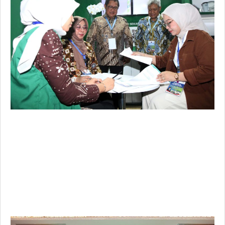
P
S
B
B
P
O
h
P
K
M
R
Ju
T