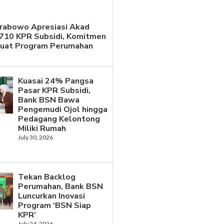
Prabowo Apresiasi Akad
.710 KPR Subsidi, Komitmen
kuat Program Perumahan
Kuasai 24% Pangsa
Pasar KPR Subsidi,
Bank BSN Bawa
Pengemudi Ojol hingga
Pedagang Kelontong
Miliki Rumah
July 30, 2026
Tekan Backlog
Perumahan, Bank BSN
Luncurkan Inovasi
Program ‘BSN Siap
KPR’
July 24, 2026